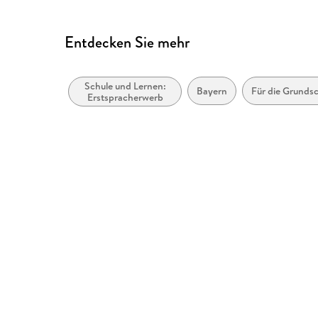
Produktsicherheit, service
Entdecken Sie mehr
Schule und Lernen:
Bayern
Für die Grunds
Erstspracherwerb