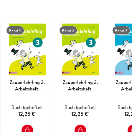
Individueller Übungswortschatz mit Tipps z
Heftseite befindet sich eine Portfolio-Seit
Fehlerwörter einen individuellen Übungswor
nach lautgetreu, Groß- und Kleinschreibung
Band 9
Band 8
Band 3
hinteren Umschlaginnenseite werde Übungs
Gemeinsam lernen und über Lernen reden
:
"Überlegt und arbeitet gemeinsam." gekennz
Voneinanderlernen gezielt gefördert. Die 
Partnerkind oder in der Gruppe arbeiten, g
Ergebnisse in der Klasse vorstellen.
Quantitative und qualitative Differenzieru
Zauberlehrling 3.
Zauberlehrling 3.
Zauberl
Aufgaben ermöglichen gezielte Förderung 
Arbeitsheft.
Arbeitsheft.
Arbei
der neue Zauberlehrling offene Aufgabenste
Schulausgangsschrift
Vereinfachte
Verei
werden können.
SAS. Bayern
Ausgangsschrift VA.
Ausgangssc
Buch (geheftet)
Buch (geheftet)
Buch (
Bayern
12,25 €
12,25 €
12,
*
*