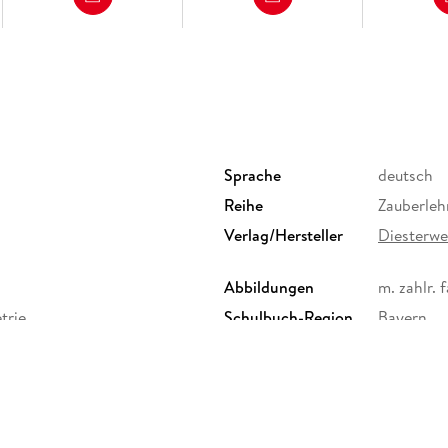
Sprache
deutsch
Reihe
Zauberleh
Verlag/Hersteller
Diesterwe
Abbildungen
m. zahlr. f
trie
Schulbuch-Region
Bayern
Gewicht
273 g
ISBN
97834250
 Verlag GmbH, Georg-
 Braunschweig,