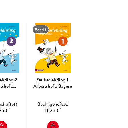
ur Arbeit mit Fehlerwörtern
: Auf der letzten
e, auf der das Kind durch Eintragen der eigenen
tschatz erstellen kann. Die Wörter werden sortiert
 und Wörter mit einer Aufpass-Stelle. Auf der
Band 1
vorschläge für diese Wörter gemacht.
 Durch neue Aufgaben, die mit dem Symbol
eichnet sind, wird das Miteinander- und
Schülerinnen und Schüler können mit einem
emeinsam die Lernergebnisse reflektieren und ihre
ng
: Die mit drei Sternchen gekennzeichneten
ehrling 2.
Zauberlehrling 1.
heterogener Lerngruppen. Darüber hinaus enthält
tsheft.
Arbeitsheft. Bayern
llungen, die auf individuellem Niveau bearbeitet
nfachte
hrift. Bayern
geheftet)
Buch (geheftet)
25 €
11,25 €
*
*