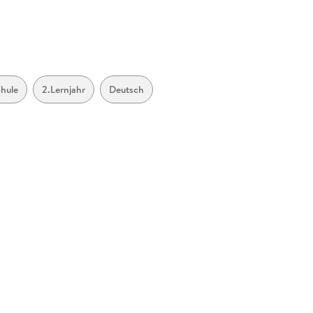
@westermann.de
chule
2.Lernjahr
Deutsch