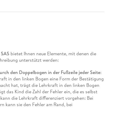
 SAS
bietet Ihnen neue Elemente, mit denen die
hreibung unterstützt werden:
durch den Doppelbogen in der Fußzeile
jeder Seite
:
kraft in den linken Bogen eine Form der Bestätigung
acht hat, trägt die Lehrkraft in den linken Bogen
gt das Kind die Zahl der Fehler ein, die es selbst
kann die Lehrkraft differenziert vorgehen: Bei
rn kann sie den Fehler am Rand, bei
r dem Wort markieren. Nun kann das Kind den
en. Das Symbol des Doppelbogens wird in der