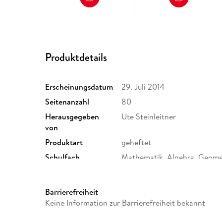
Produktdetails
Erscheinungsdatum
29. Juli 2014
Seitenanzahl
80
Herausgegeben
Ute Steinleitner
von
Produktart
geheftet
Schulfach
Mathematik, Algebra, Geome
Schulform
Grundschule
Größe (L/B/H)
297/207/9 mm
Barrierefreiheit
Herstelleradresse
Westermann Bildungsmedien
Keine Information zur Barrierefreiheit bekannt
Westermann-Allee 66, 38104