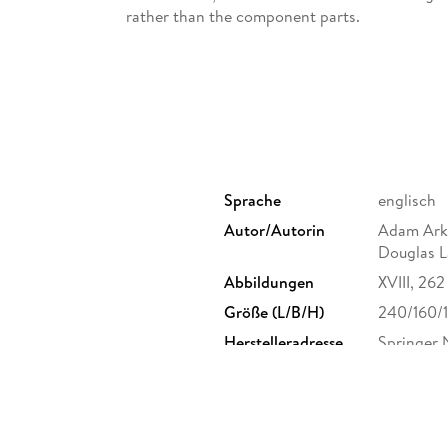
rather than the component parts.
It was concluded that the U. S. is currently ah
largely because of earlier investment by fundin
reflected in a large number of active researc
and growing funding base. However, there is e
much of it begun in the last two to three years.
in the early stages of explosive growth.
Sprache
englisch
This volume is aimed at academic researchers
Autor/Autorin
Adam Arki
graduate students.
Douglas L
Abbildungen
XVIII, 262
Inhaltsverzeichnis
Größe (L/B/H)
240/160/
Executive Summary and Introduction. - Data a
Herstelleradresse
Springer 
Network Organization. - Systems Biology in P
Europapla
Infrastructure in Systems Biology.
ProductS