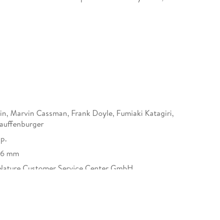
ead of the rest of the world in systems biology,
g organizations and research institutions. This is
h groups, and educational programs, and a diverse
vidence of rapid development outside the U. S. ,
 Overall, however, the picture is of an active field
, government research agency representatives and
n, Marvin Cassman, Frank Doyle, Fumiaki Katagiri,
auffenburger
 p.
16 mm
nd Databases. - Network Inference. - Modeling and
Nature Customer Service Center GmbH,
lant Research. - Education, National Programs, and
tz 3, 69115 Heidelberg,
afety@springernature.com