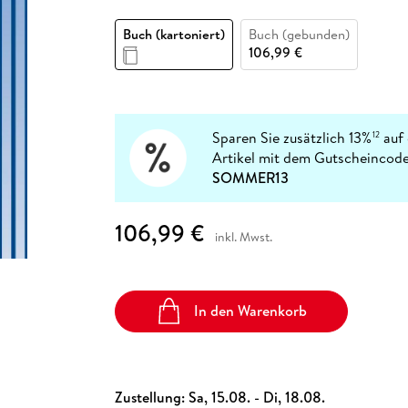
Fremdsprachige Bücher
n Lernhilfen
 Jugendbücher
eiber
Hörbuch Downloads im Bundle
cher
 Vergleich
 Puzzlezubehör
Lernen
New Adult
STABILO
Taschenbücher
Buch (kartoniert)
Buch (gebunden)
hilfen
hriller
 Backen
er
lender
Ratgeber
106,99 €
op
hriller
Romance
Sachbücher
precher:innen
Science Fiction
Sparen Sie zusätzlich 13%
auf 
12
Artikel mit dem Gutscheincode
Fremdsprachige Bücher
SOMMER13
106,99 €
inkl. Mwst.
In den Warenkorb
Zustellung:
Sa, 15.08. - Di, 18.08.