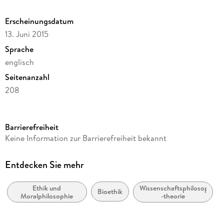
Erscheinungsdatum
13. Juni 2015
Sprache
englisch
Seitenanzahl
208
Reihe
Humanities, Social Sciences and Law
Barrierefreiheit
Herausgegeben von
Keine Information zur Barrierefreiheit bekannt
Juha Räikkä, Jukka Varelius
Verlag/Hersteller
Entdecken Sie mehr
Springer
Ethik und
Wissenschaftsphilosophie u
Produktart
Bioethik
Moralphilosophie
-theorie
kartoniert
Abbildungen