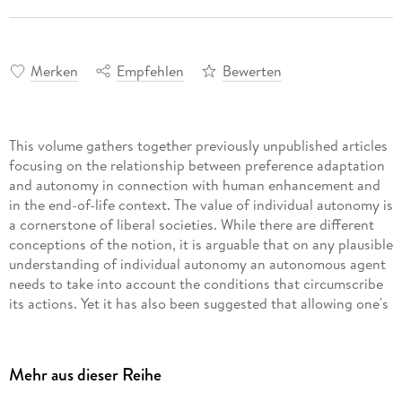
Merken
Empfehlen
Bewerten
This volume gathers together previously unpublished articles
focusing on the relationship between preference adaptation
and autonomy in connection with human enhancement and
in the end-of-life context. The value of individual autonomy is
a cornerstone of liberal societies. While there are different
conceptions of the notion, it is arguable that on any plausible
understanding of individual autonomy an autonomous agent
needs to take into account the conditions that circumscribe
its actions. Yet it has also been suggested that allowing one's
options to affect one's preferences threatens autonomy.
While this phenomenon has received some attention in other
areas of moral philosophy, it has seldom been considered in
Mehr aus dieser Reihe
bioethics. This book combines for the first time the topics of
preference adaptation, individual autonomy, and choosing to