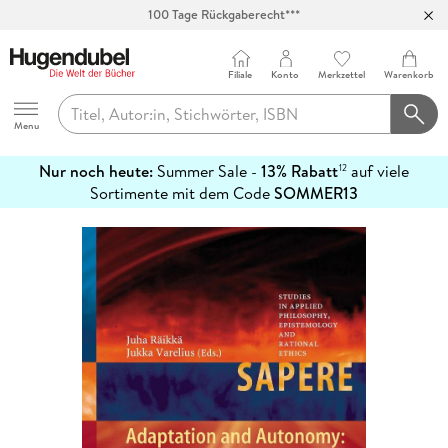
100 Tage Rückgaberecht***
Abholung in über 100 Filialen
Filiale
Konto
Merkzettel
Warenkorb
Hugendubel
Menu
Nur noch heute:
Summer Sale -
13% Rabatt
auf viele
12
mehr
Sortimente mit dem Code
SOMMER13
erfahren