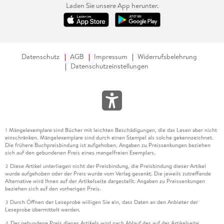
Laden Sie unsere App herunter.
Datenschutz
AGB
Impressum
Widerrufsbelehrung
Datenschutzeinstellungen
Mängelexemplare sind Bücher mit leichten Beschädigungen, die das Lesen aber nicht
1
einschränken. Mängelexemplare sind durch einen Stempel als solche gekennzeichnet.
Die frühere Buchpreisbindung ist aufgehoben. Angaben zu Preissenkungen beziehen
sich auf den gebundenen Preis eines mangelfreien Exemplars.
Diese Artikel unterliegen nicht der Preisbindung, die Preisbindung dieser Artikel
2
wurde aufgehoben oder der Preis wurde vom Verlag gesenkt. Die jeweils zutreffende
Alternative wird Ihnen auf der Artikelseite dargestellt. Angaben zu Preissenkungen
beziehen sich auf den vorherigen Preis.
Durch Öffnen der Leseprobe willigen Sie ein, dass Daten an den Anbieter der
3
Leseprobe übermittelt werden.
Der gebundene Preis dieses Artikels wird nach Ablauf des auf der Artikelseite
4