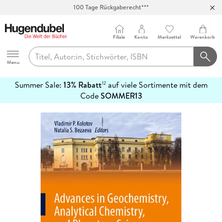
100 Tage Rückgaberecht***
Abholung in über 100 Filialen
Filiale
Konto
Merkzettel
Warenkorb
Hugendubel
Menu
Summer Sale:
13% Rabatt
auf viele Sortimente mit dem
12
mehr
Code
SOMMER13
erfahren