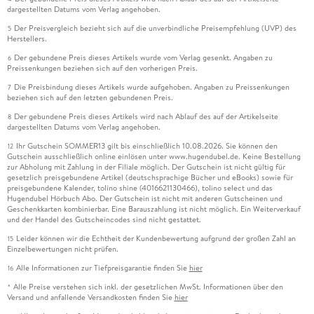
dargestellten Datums vom Verlag angehoben.
Der Preisvergleich bezieht sich auf die unverbindliche Preisempfehlung (UVP) des
5
Herstellers.
Der gebundene Preis dieses Artikels wurde vom Verlag gesenkt. Angaben zu
6
Preissenkungen beziehen sich auf den vorherigen Preis.
Die Preisbindung dieses Artikels wurde aufgehoben. Angaben zu Preissenkungen
7
beziehen sich auf den letzten gebundenen Preis.
Der gebundene Preis dieses Artikels wird nach Ablauf des auf der Artikelseite
8
dargestellten Datums vom Verlag angehoben.
Ihr Gutschein SOMMER13 gilt bis einschließlich 10.08.2026. Sie können den
12
Gutschein ausschließlich online einlösen unter www.hugendubel.de. Keine Bestellung
zur Abholung mit Zahlung in der Filiale möglich. Der Gutschein ist nicht gültig für
gesetzlich preisgebundene Artikel (deutschsprachige Bücher und eBooks) sowie für
preisgebundene Kalender, tolino shine (4016621130466), tolino select und das
Hugendubel Hörbuch Abo. Der Gutschein ist nicht mit anderen Gutscheinen und
Geschenkkarten kombinierbar. Eine Barauszahlung ist nicht möglich. Ein Weiterverkauf
und der Handel des Gutscheincodes sind nicht gestattet.
Leider können wir die Echtheit der Kundenbewertung aufgrund der großen Zahl an
15
Einzelbewertungen nicht prüfen.
Alle Informationen zur Tiefpreisgarantie finden Sie
hier
16
Alle Preise verstehen sich inkl. der gesetzlichen MwSt. Informationen über den
*
Versand und anfallende Versandkosten finden Sie
hier