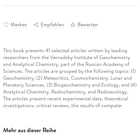
Merken
Empfehlen
Bewerten
This book presents 41 selected articles written by leading
researchers from the Vernadsky Institute of Geochemistry
and Analytical Chemistry, part of the Russian Academy of
Sciences. The articles are grouped by the following topics: (1)
Geochemistry, (2) Meteoritics, Cosmochemistry, Lunar and
Planetary Sciences, (3) Biogeochemistry and Ecology, and (4)
Analytical Chemistry, Radiochemistry, and Radioecology.
The articles present recent experimental data, theoretical
investigations, critical reviews, the results of computer
modeling in the above-mentioned fields.
Intended to provide a scientific "snapshot" of the institute,
the book also includes content on its history, main scientific
Mehr aus dieser Reihe
achievements and current goals, together with detailed
descriptions of its 25 laboratories and three museums so as