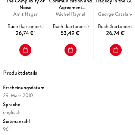
The Complexity of
Communication and
Tragedy in the Gul
Posts / Even-Odd Mode Analysis of a Symmetrical Circuit /
Noise
Agreement
Microstrip to SIW Transition and Half Mode SIW / SIW
Amit Hagar
Abstractions for
Michel Raynal
George Catalano
Antennas
Fault-Tolerant
Buch (kartoniert)
Buch (kartoniert)
Buch (kartoniert)
Asynchronous
26,74 €
53,49 €
26,74 €
*
*
*
Distributed Systems
Inhaltsverzeichnis
Introduction. - SIW Circuits Composed of Metallic Posts. -
SIW Circuits with Dielectric Posts. - Even-Odd Mode Analysis
of a Symmetrical Circuit. - Microstrip to SIW Transition and
Half Mode SIW. - SIW Antennas.
Produktdetails
Erscheinungsdatum
29. März 2010
Sprache
englisch
Seitenanzahl
96