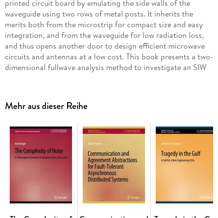
printed circuit board by emulating the side walls of the
waveguide using two rows of metal posts. It inherits the
merits both from the microstrip for compact size and easy
integration, and from the waveguide for low radiation loss,
and thus opens another door to design efficient microwave
circuits and antennas at a low cost. This book presents a two-
dimensional fullwave analysis method to investigate an SIW
circuit composed of metal and dielectric posts. It combines
the cylindrical eigenfunction expansion and the method of
moments to avoid geometrical descritization of the posts.
Mehr aus dieser Reihe
The method is presented step-by-step, with all the necessary
formulations provided for a practitioner who wants to
implement this method by himself. This book covers the SIW
circuit printed on either homogeneous or inhomogeneous
substrate, the microstrip-to-SIW transition and the speed-up
techniquefor the simulation of symmetrical SIW circuits.
Different types of SIW circuits are shown and simulated using
the proposed method. In addition, several slot antennas and
horn antennas fabricated using the SIW technology are also
given. Table of Contents: Introduction / SIW Circuits
Composed of Metallic Posts / SIW Circuits with Dielectric