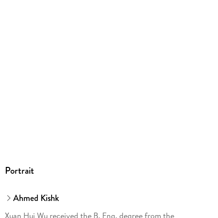
Europaplatz 3, 69115 Heidelberg,
ProductSafety@springernature.com
Portrait
Ahmed Kishk
Xuan Hui Wu received the B. Eng. degree from the