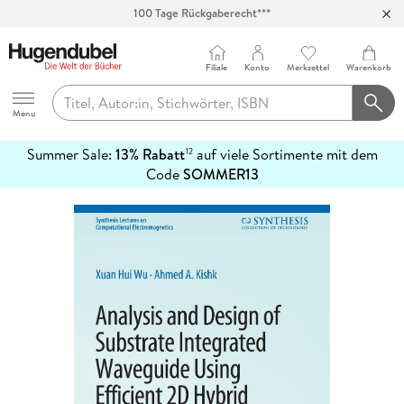
100 Tage Rückgaberecht***
Abholung in über 100 Filialen
Filiale
Konto
Merkzettel
Warenkorb
Hugendubel
Menu
Summer Sale:
13% Rabatt
auf viele Sortimente mit dem
12
mehr
Code
SOMMER13
erfahren