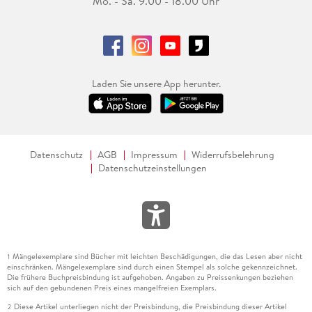
Mo. - Sa. 9.00 - 18.00 Uhr
Laden Sie unsere App herunter.
Datenschutz
AGB
Impressum
Widerrufsbelehrung
Datenschutzeinstellungen
Mängelexemplare sind Bücher mit leichten Beschädigungen, die das Lesen aber nicht
1
einschränken. Mängelexemplare sind durch einen Stempel als solche gekennzeichnet.
Die frühere Buchpreisbindung ist aufgehoben. Angaben zu Preissenkungen beziehen
sich auf den gebundenen Preis eines mangelfreien Exemplars.
Diese Artikel unterliegen nicht der Preisbindung, die Preisbindung dieser Artikel
2