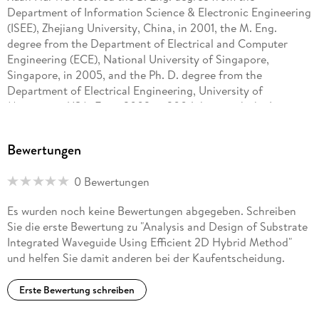
Department of Information Science & Electronic Engineering
(ISEE), Zhejiang University, China, in 2001, the M. Eng.
degree from the Department of Electrical and Computer
Engineering (ECE), National University of Singapore,
Singapore, in 2005, and the Ph. D. degree from the
Department of Electrical Engineering, University of
Mississippi, USA. From 2002 to 2004, he is with the Institute
for Infocomm Research (I2R), Agency of Science Technology
and Research, Singapore, as a Research Graduate Student.
Bewertungen
From 2004 to 2009, he is with the Microwave Research
Laboratory, University of Mississippi. Since 2009, he is with
0 Bewertungen
Radio Waves Inc. , Billerica, Massachusetts. His current
research interests include computational electromagnetics,
Es wurden noch keine Bewertungen abgegeben. Schreiben
optimizations in electromagnetics, ultrawide-band radio
Sie die erste Bewertung zu "Analysis and Design of Substrate
systems and multiple[1]input-multiple-output systems. Dr. Wu
Integrated Waveguide Using Efficient 2D Hybrid Method"
is a member of Sigma Xi Society and a member of Phi Kappa
und helfen Sie damit anderen bei der Kaufentscheidung.
Phi Society.
Erste Bewertung schreiben