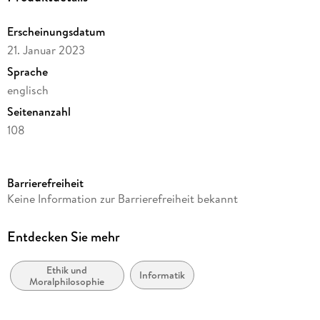
Erscheinungsdatum
21. Januar 2023
Sprache
englisch
Seitenanzahl
108
Reihe
Philosophy and Religion (R0)
Barrierefreiheit
Herausgegeben von
Keine Information zur Barrierefreiheit bekannt
Simon Atuah Asakipaam, Caitlin C. Corrigan, Jerry John
Kponyo, Christoph Luetge
Entdecken Sie mehr
Verlag/Hersteller
Springer
Ethik und
Informatik
Moralphilosophie
Abbildungen
V, 101 p. 11 illus., 10 illus. in color.