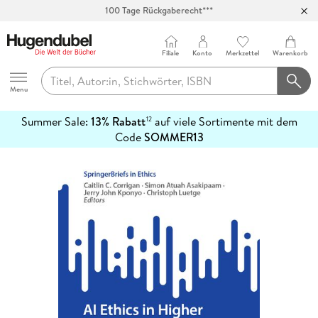
100 Tage Rückgaberecht***
Abholung in über 100 Filialen
Filiale
Konto
Merkzettel
Warenkorb
Hugendubel
Menu
Summer Sale:
13% Rabatt
auf viele Sortimente mit dem
12
mehr
Code
SOMMER13
erfahren