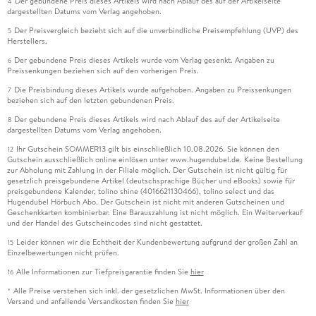
Der gebundene Preis dieses Artikels wird nach Ablauf des auf der Artikelseite
4
dargestellten Datums vom Verlag angehoben.
Der Preisvergleich bezieht sich auf die unverbindliche Preisempfehlung (UVP) des
5
Herstellers.
Der gebundene Preis dieses Artikels wurde vom Verlag gesenkt. Angaben zu
6
Preissenkungen beziehen sich auf den vorherigen Preis.
Die Preisbindung dieses Artikels wurde aufgehoben. Angaben zu Preissenkungen
7
beziehen sich auf den letzten gebundenen Preis.
Der gebundene Preis dieses Artikels wird nach Ablauf des auf der Artikelseite
8
dargestellten Datums vom Verlag angehoben.
Ihr Gutschein SOMMER13 gilt bis einschließlich 10.08.2026. Sie können den
12
Gutschein ausschließlich online einlösen unter www.hugendubel.de. Keine Bestellung
zur Abholung mit Zahlung in der Filiale möglich. Der Gutschein ist nicht gültig für
gesetzlich preisgebundene Artikel (deutschsprachige Bücher und eBooks) sowie für
preisgebundene Kalender, tolino shine (4016621130466), tolino select und das
Hugendubel Hörbuch Abo. Der Gutschein ist nicht mit anderen Gutscheinen und
Geschenkkarten kombinierbar. Eine Barauszahlung ist nicht möglich. Ein Weiterverkauf
und der Handel des Gutscheincodes sind nicht gestattet.
Leider können wir die Echtheit der Kundenbewertung aufgrund der großen Zahl an
15
Einzelbewertungen nicht prüfen.
Alle Informationen zur Tiefpreisgarantie finden Sie
hier
16
Alle Preise verstehen sich inkl. der gesetzlichen MwSt. Informationen über den
*
Versand und anfallende Versandkosten finden Sie
hier