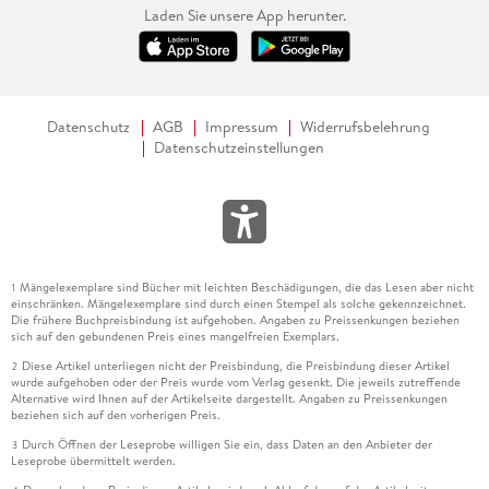
Laden Sie unsere App herunter.
Datenschutz
AGB
Impressum
Widerrufsbelehrung
Datenschutzeinstellungen
Mängelexemplare sind Bücher mit leichten Beschädigungen, die das Lesen aber nicht
1
einschränken. Mängelexemplare sind durch einen Stempel als solche gekennzeichnet.
Die frühere Buchpreisbindung ist aufgehoben. Angaben zu Preissenkungen beziehen
sich auf den gebundenen Preis eines mangelfreien Exemplars.
Diese Artikel unterliegen nicht der Preisbindung, die Preisbindung dieser Artikel
2
wurde aufgehoben oder der Preis wurde vom Verlag gesenkt. Die jeweils zutreffende
Alternative wird Ihnen auf der Artikelseite dargestellt. Angaben zu Preissenkungen
beziehen sich auf den vorherigen Preis.
Durch Öffnen der Leseprobe willigen Sie ein, dass Daten an den Anbieter der
3
Leseprobe übermittelt werden.