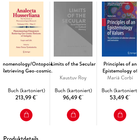
education administration.
enomenology/Ontopoiesis
Limits of the Secular
Principles of an
Retrieving Geo-cosmic
Epistemology of
Horizons of Antiquity
Kaustuv Roy
Marià Corbí
Values
Buch (kartoniert)
Buch (kartoniert)
Buch (kartoniert)
213,99 €
96,49 €
53,49 €
*
*
*
Produktdetails