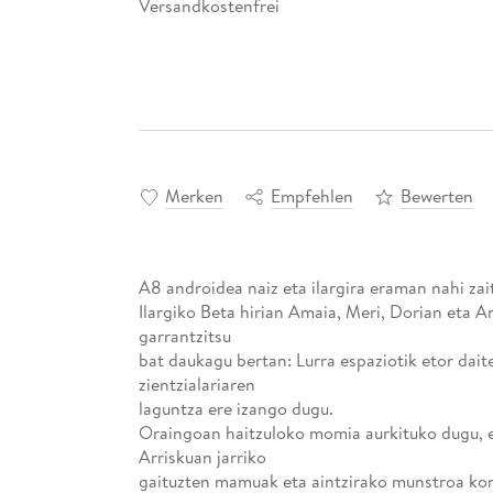
Versandkostenfrei
Merken
Empfehlen
Bewerten
A8 androidea naiz eta ilargira eraman nahi zait
Ilargiko Beta hirian Amaia, Meri, Dorian eta A
garrantzitsu
bat daukagu bertan: Lurra espaziotik etor dait
zientzialariaren
laguntza ere izango dugu.
Oraingoan haitzuloko momia aurkituko dugu, e
Arriskuan jarriko
gaituzten mamuak eta aintzirako munstroa kon