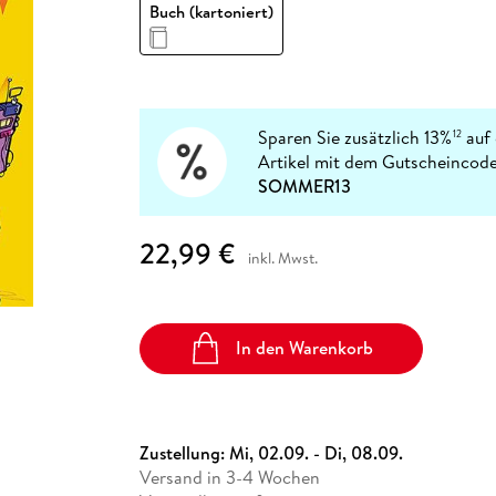
Fremdsprachige Bücher
Buch (kartoniert)
n Lernhilfen
 Jugendbücher
eiber
Hörbuch Downloads im Bundle
cher
 Vergleich
 Puzzlezubehör
Lernen
New Adult
STABILO
Taschenbücher
hilfen
hriller
 Backen
er
lender
Ratgeber
op
hriller
Romance
Sachbücher
Sparen Sie zusätzlich 13%
auf 
12
precher:innen
Artikel mit dem Gutscheincode
Science Fiction
SOMMER13
Fremdsprachige Bücher
22,99 €
inkl. Mwst.
In den Warenkorb
Zustellung:
Mi, 02.09. - Di, 08.09.
Versand in 3-4 Wochen