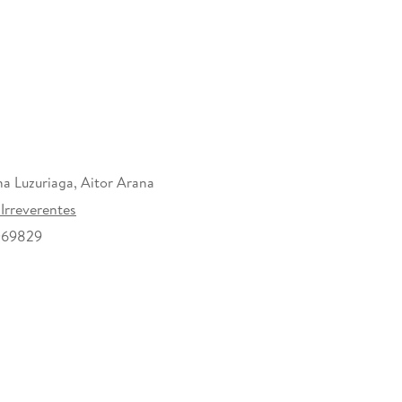
tzen!
na Luzuriaga, Aitor Arana
 Irreverentes
069829