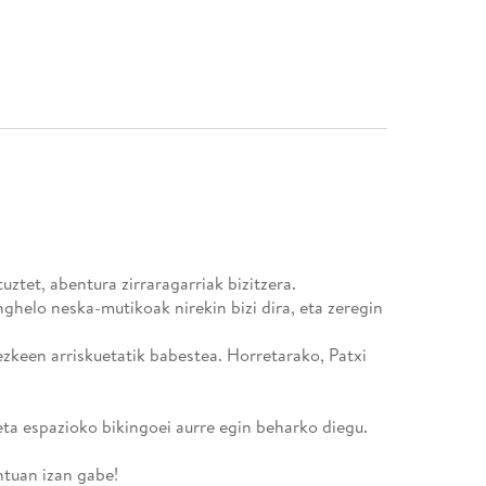
uztet, abentura zirraragarriak bizitzera.
nghelo neska-mutikoak nirekin bizi dira, eta zeregin
ezkeen arriskuetatik babestea. Horretarako, Patxi
ta espazioko bikingoei aurre egin beharko diegu.
tuan izan gabe!