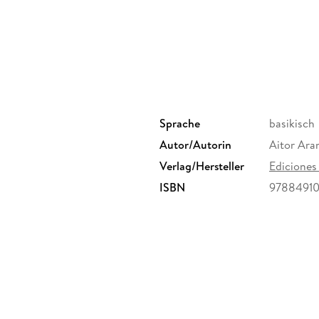
Zatozte gurekin eta lagun iezaguzue Lurra zain
Sprache
basikisch
Autor/Autorin
Aitor Ara
Verlag/Hersteller
Ediciones
ISBN
9788491