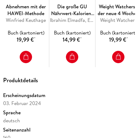
Abnehmen mit der
Die große GU
Weight Watchers -
Dieses Buch ist das richtige für Sie, wenn
HAWEI-Methode
Nährwert-Kalorien-
der neue 4 Woche
Wichtiger Hinweis
Winfried Keuthage
Tabelle 2026/27
Ibrahim Elmadfa, Erich Muskat, Doris Fritzsche, Alexa Leonie Meyer
Weight Watchers
Powerplan
Vorwort
Folgen zu hoher Werte
Buch (kartoniert)
Buch (kartoniert)
Buch (kartoniert)
Ab jetzt gesund!
19,99 €
14,99 €
19,99 €
*
*
*
Rezepte
Natürliche Cholesterinsenker
Cholesterinkreislauf
Vorfahrt für die Gesundheit
Produktdetails
Erscheinungsdatum
03. Februar 2024
Sprache
deutsch
Seitenanzahl
160