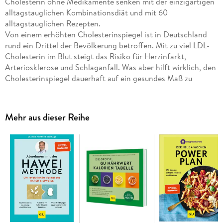
Cholesterin ohne Medikamente senken mit der einzigartigen
alltagstauglichen Kombinationsdiät und mit 60
alltagstauglichen Rezepten.
Von einem erhöhten Cholesterinspiegel ist in Deutschland
rund ein Drittel der Bevölkerung betroffen. Mit zu viel LDL-
Cholesterin im Blut steigt das Risiko für Herzinfarkt,
Arteriosklerose und Schlaganfall. Was aber hilft wirklich, den
Cholesterinspiegel dauerhaft auf ein gesundes Maß zu
senken? Das Expertenteam zeigt in diesem Buch neben dem
allgemeinen Grundwissen zum Thema, welche Lebensmittel
ganz natürliche Cholesterinsenker sind. Mit Hilfe einer
Mehr aus dieser Reihe
einzigartigen Kombinationsdiät lässt sich diese gezielte
positive Wirkung auf die Blutfettwerte noch weiter steigern.
Die 60 Rezepte im Buch sind cholesterinarm, lecker und
einfach in der Zubereitung. Und das Beste: es funktioniert
ohne Einnahme von Medikamenten!
Inhaltsverzeichnis
Hinweis zur Optimierung
Impressum