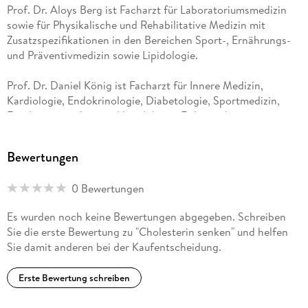
Prof. Dr. Aloys Berg ist Facharzt für Laboratoriumsmedizin
sowie für Physikalische und Rehabilitative Medizin mit
Zusatzspezifikationen in den Bereichen Sport-, Ernährungs-
und Präventivmedizin sowie Lipidologie.
Prof. Dr. Daniel König ist Facharzt für Innere Medizin,
Kardiologie, Endokrinologie, Diabetologie, Sportmedizin,
Ernährungsmedizin und Lipidologie. Er leitet den
Arbeitsbereich Ernährung und Sport an der Universität
Freiburg.
Bewertungen
Andrea Stensitzky-Thielemans ist Diätassistentin und
0 Bewertungen
zertifizierte »Ernährungsberaterin Deutsche Gesellschaft für
Ernährung e. V. «.
Es wurden noch keine Bewertungen abgegeben. Schreiben
Sie die erste Bewertung zu "Cholesterin senken" und helfen
Sie damit anderen bei der Kaufentscheidung.
Erste Bewertung schreiben