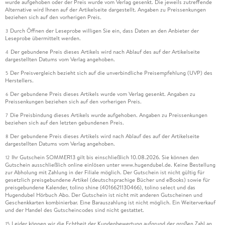
wurde aufgehoben oder der Preis wurde vom Verlag gesenkt. Die jeweils zutreffende
Alternative wird Ihnen auf der Artikelseite dargestellt. Angaben zu Preissenkungen
beziehen sich auf den vorherigen Preis.
Durch Öffnen der Leseprobe willigen Sie ein, dass Daten an den Anbieter der
3
Leseprobe übermittelt werden.
Der gebundene Preis dieses Artikels wird nach Ablauf des auf der Artikelseite
4
dargestellten Datums vom Verlag angehoben.
Der Preisvergleich bezieht sich auf die unverbindliche Preisempfehlung (UVP) des
5
Herstellers.
Der gebundene Preis dieses Artikels wurde vom Verlag gesenkt. Angaben zu
6
Preissenkungen beziehen sich auf den vorherigen Preis.
Die Preisbindung dieses Artikels wurde aufgehoben. Angaben zu Preissenkungen
7
beziehen sich auf den letzten gebundenen Preis.
Der gebundene Preis dieses Artikels wird nach Ablauf des auf der Artikelseite
8
dargestellten Datums vom Verlag angehoben.
Ihr Gutschein SOMMER13 gilt bis einschließlich 10.08.2026. Sie können den
12
Gutschein ausschließlich online einlösen unter www.hugendubel.de. Keine Bestellung
zur Abholung mit Zahlung in der Filiale möglich. Der Gutschein ist nicht gültig für
gesetzlich preisgebundene Artikel (deutschsprachige Bücher und eBooks) sowie für
preisgebundene Kalender, tolino shine (4016621130466), tolino select und das
Hugendubel Hörbuch Abo. Der Gutschein ist nicht mit anderen Gutscheinen und
Geschenkkarten kombinierbar. Eine Barauszahlung ist nicht möglich. Ein Weiterverkauf
und der Handel des Gutscheincodes sind nicht gestattet.
Leider können wir die Echtheit der Kundenbewertung aufgrund der großen Zahl an
15