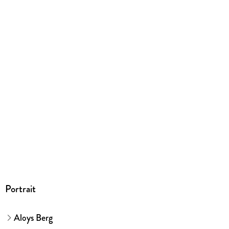
Herstelleradresse
Gräfe & Unzer Verlag in der VERLAGSGRUPPE
HARPERCOLLINS DEUTSCHLAND, Grillparzerstraße 8,
81675 München, hallo@gu.de
Portrait
Aloys Berg