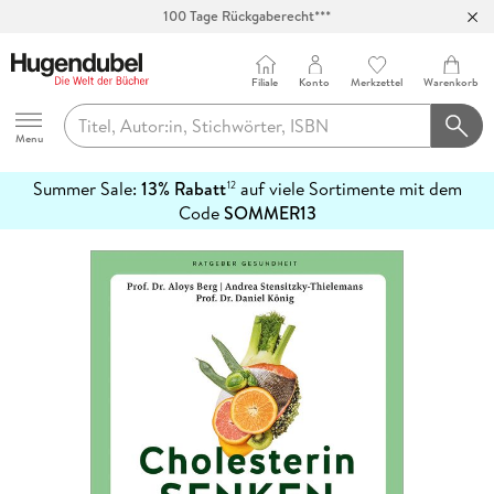
100 Tage Rückgaberecht***
Abholung in über 100 Filialen
Filiale
Konto
Merkzettel
Warenkorb
Hugendubel
Menu
Summer Sale:
13% Rabatt
auf viele Sortimente mit dem
12
mehr
Code
SOMMER13
erfahren