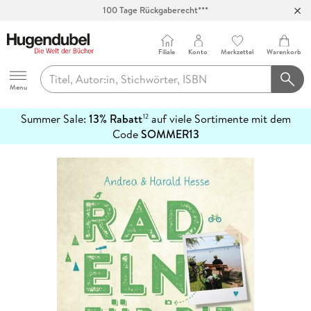
100 Tage Rückgaberecht***
Abholung in über 100 Filialen
Filiale
Konto
Merkzettel
Warenkorb
Hugendubel
Menu
Summer Sale:
13% Rabatt
auf viele Sortimente mit dem
12
mehr
Code
SOMMER13
erfahren