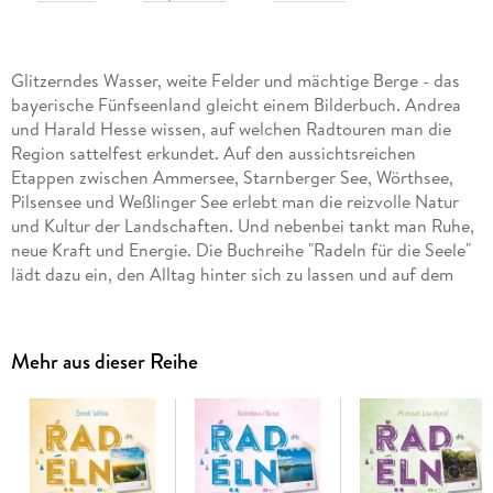
Glitzerndes Wasser, weite Felder und mächtige Berge - das
bayerische Fünfseenland gleicht einem Bilderbuch. Andrea
und Harald Hesse wissen, auf welchen Radtouren man die
Region sattelfest erkundet. Auf den aussichtsreichen
Etappen zwischen Ammersee, Starnberger See, Wörthsee,
Pilsensee und Weßlinger See erlebt man die reizvolle Natur
und Kultur der Landschaften. Und nebenbei tankt man Ruhe,
neue Kraft und Energie. Die Buchreihe "Radeln für die Seele"
lädt dazu ein, den Alltag hinter sich zu lassen und auf dem
Fahrrad zur Ruhe zu kommen. Ob entlang malerischer
Strecken, durch idyllische Landschaften oder vorbei an
genussvollen Highlights - hier wird der Weg selbst zum Ziel.
Mehr aus dieser Reihe
Jede Tour ist sorgfältig ausgewählt und verspricht
entspannte Erlebnisse voller Natur, Kultur und regionalem
Charme.