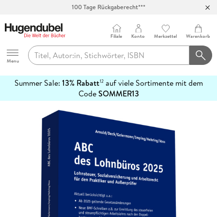
100 Tage Rückgaberecht***
Abholung in über 100 Filialen
Filiale
Konto
Merkzettel
Warenkorb
Hugendubel
Menu
Summer Sale:
13% Rabatt
auf viele Sortimente mit dem
12
mehr
Code
SOMMER13
erfahren