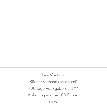
Akkordlohn
Aktentasche, -koffer, -schrank
Aktienoption
Aktien: Zuwendung an Arbeitnehmer
Aktion Tagwerk
Alterseinkünfte
Altersentlastungsbetrag
Altersrenten
Altersteilzeit
Altersvermögensgesetz
Altersvorsorge und Altersversorgung
Amateursportler
Amtseinführung, Kostenübernahme
Änderung des Lohnsteuerabzugs
Ihre Vorteile:
Angehörige
Bücher versandkostenfrei*
Angestelltenversicherung
100 Tage Rückgaberecht***
Anmeldung der Lohnsteuer
.
Abholung in über 100 Filialen
Zuschläge
uvm.