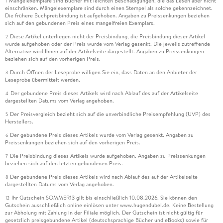
Mängelexemplare sind Bücher mit leichten Beschädigungen, die das Lesen aber nicht
1
einschränken. Mängelexemplare sind durch einen Stempel als solche gekennzeichnet.
Die frühere Buchpreisbindung ist aufgehoben. Angaben zu Preissenkungen beziehen
sich auf den gebundenen Preis eines mangelfreien Exemplars.
Diese Artikel unterliegen nicht der Preisbindung, die Preisbindung dieser Artikel
2
wurde aufgehoben oder der Preis wurde vom Verlag gesenkt. Die jeweils zutreffende
Alternative wird Ihnen auf der Artikelseite dargestellt. Angaben zu Preissenkungen
beziehen sich auf den vorherigen Preis.
Durch Öffnen der Leseprobe willigen Sie ein, dass Daten an den Anbieter der
3
Leseprobe übermittelt werden.
Der gebundene Preis dieses Artikels wird nach Ablauf des auf der Artikelseite
4
dargestellten Datums vom Verlag angehoben.
Der Preisvergleich bezieht sich auf die unverbindliche Preisempfehlung (UVP) des
5
Herstellers.
Der gebundene Preis dieses Artikels wurde vom Verlag gesenkt. Angaben zu
6
Preissenkungen beziehen sich auf den vorherigen Preis.
Die Preisbindung dieses Artikels wurde aufgehoben. Angaben zu Preissenkungen
7
beziehen sich auf den letzten gebundenen Preis.
Der gebundene Preis dieses Artikels wird nach Ablauf des auf der Artikelseite
8
dargestellten Datums vom Verlag angehoben.
Ihr Gutschein SOMMER13 gilt bis einschließlich 10.08.2026. Sie können den
12
Gutschein ausschließlich online einlösen unter www.hugendubel.de. Keine Bestellung
zur Abholung mit Zahlung in der Filiale möglich. Der Gutschein ist nicht gültig für
gesetzlich preisgebundene Artikel (deutschsprachige Bücher und eBooks) sowie für