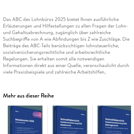
Das ABC des Lohnbüros 2025 bietet Ihnen ausführliche
Erläuterungen und Hilfestellungen zu allen Fragen der Lohn-
und Gehaltsabrechnung, zugänglich über zahlreiche
Suchbegriffe von A wie Abfindungen bis Z wie Zuschläge. Die
Beiträge des ABC-Teils berücksichtigen lohnsteuerliche,
sozialversicherungsrechtliche und arbeitsrechtliche
Regelungen. Sie erhalten somit alle notwendigen
Informationen direkt aus einer Quelle, veranschaulicht durch
viele Praxisbeispiele und zahlreiche Arbeitshilfen,
Übersichten und Schaubilder. Die Aussagen sind amtlich
belegt: mit BFH-/FG-, BSG-/LSG- und BAG-/LAG-Urteilen,
Verwaltungserlassen und Besprechungsergebnissen der
Mehr aus dieser Reihe
Sozialversicherungsträger, die bequem unter www. juris. de
abgerufen werden können. Das ABC des Lohnbüros 2025 ein
unverzichtbarer Ratgeber für Ihre Lohn- und
Gehaltsabrechnung.
Stets auf Augenhöhe mit dem Prüfer! Das ABC des