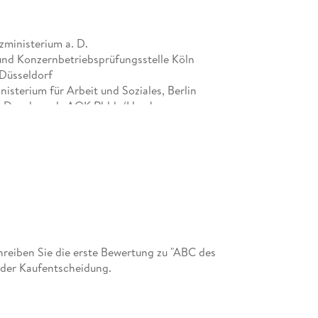
Altersvermögensgesetz
Altersvorsorge und Altersversorgung
h
Amateursportler
ministerium a. D.
Amtseinführung, Kostenübernahme
nd Konzernbetriebsprüfungsstelle Köln
Änderung des Lohnsteuerabzugs
 Düsseldorf
Angehörige
isterium für Arbeit und Soziales, Berlin
Angestelltenversicherung
a. D. , ehemals AOK Rhld. /Hamburg
Anmeldung der Lohnsteuer
.
Zuschläge
Anhang
A. Lohnsteuer
B. Sozialversicherung
C. Arbeitsrecht
eiben Sie die erste Bewertung zu "ABC des
Stichwortverzeichnis
 der Kaufentscheidung.