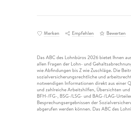
Merken
Empfehlen
Bewerten
Das ABC des Lohnbüros 2026 bietet Ihnen ausf
allen Fragen der Lohn- und Gehaltsabrechnung
wie Abfindungen bis Z wie Zuschläge. Die Beit
sozialversicherungsrechtliche und arbeitsrecht
notwendigen Informationen direkt aus einer Qu
und zahlreiche Arbeitshilfen, Übersichten und
BFH-/FG-, BSG-/LSG- und BAG-/LAG-Urteilen
Besprechungsergebnissen der Sozialversicheru
abgerufen werden können. Das ABC des Lohnbü
Lohn- und Gehaltsabrechnung.
Stets auf Augenhöhe mit dem Prüfer! Das ABC