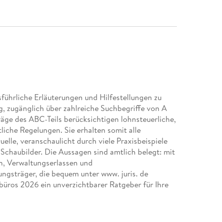
ührliche Erläuterungen und Hilfestellungen zu
, zugänglich über zahlreiche Suchbegriffe von A
räge des ABC-Teils berücksichtigen lohnsteuerliche,
liche Regelungen. Sie erhalten somit alle
elle, veranschaulicht durch viele Praxisbeispiele
 Schaubilder. Die Aussagen sind amtlich belegt: mit
, Verwaltungserlassen und
ngsträger, die bequem unter www. juris. de
ros 2026 ein unverzichtbarer Ratgeber für Ihre
 des Lohnbüros 2026 bietet ausführliche