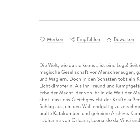
Merken
Empfehlen
Bewerten
Die Welt, wie du sie kennst, ist eine Lüge! Sei
magische Gesellschaft vor Menschenaugen, ga
und Magiern. Doch in den Schatten tobt ein Kr
Lichtkämpferin. Als ihr Freund und Kampfgefäh
Erbe der Macht, der von ihr in die Welt der M
ahnt, dass das Gleichgewicht der Kräfte außer
Schlag aus, um den Wall endgültig zu zerschme
uralte Katakomben und geheime Archive. Kämp
- Johanna von Orleans, Leonardo da Vinci und
Erbe der Macht . . . . . . Gewinner des Deutschen
Gewinner des Lovelybooks Lesepreis 2018! . .