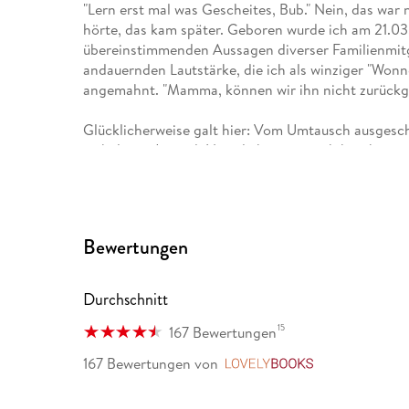
"Lern erst mal was Gescheites, Bub." Nein, das war 
hörte, das kam später. Geboren wurde ich am 21.03
übereinstimmenden Aussagen diverser Familienmit
andauernden Lautstärke, die ich als winziger "Won
angemahnt. "Mamma, können wir ihn nicht zurückg
Glücklicherweise galt hier: Vom Umtausch ausgeschl
turbulente Jugend. Natürlich verrate ich hier keine
Spannungsbogen kaputtmachen, zum anderen bleibt
... mehr über mich findet ihr unter www.andreassu
Bewertungen
Eine Übersicht meiner Schreibprojekte:
"Heliosphere 2265" (Space Opera, eigene Serie)
Durchschnitt
"Ein MORDs-Team" (All-Age-Krimi, eigene Serie)
15
167 Bewertungen
167 Bewertungen
von
LovelyBooks
"Maddrax - Die dunkle Zukunft der Erde" (Dystopisc