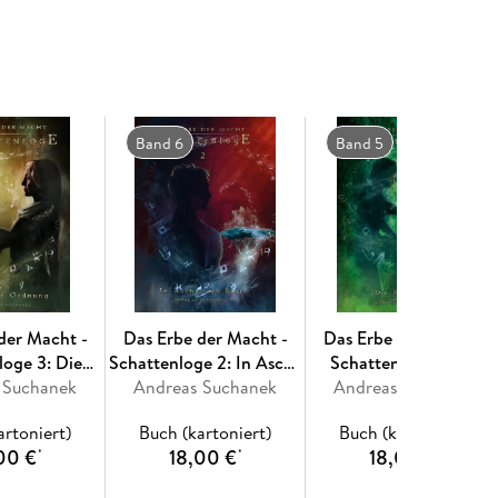
Band 6
Band 5
der Macht -
Das Erbe der Macht -
Das Erbe der Macht -
loge 3: Die
Schattenloge 2: In Asche
Schattenloge 1: Die
 Suchanek
Ordnung
Andreas Suchanek
und Blut
Andreas Suchanek
Rückkehr
artoniert)
Buch (kartoniert)
Buch (kartoniert)
00 €
18,00 €
18,00 €
*
*
*