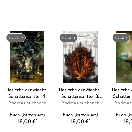
Band 12
Band 11
Band 7
Das Erbe der Macht -
Das Erbe der Macht -
Das Erbe 
Schattensplitter 4:
Schattensplitter 3:
Schatten
Andreas Suchanek
Spiegelkrieg
Andreas Suchanek
Spiegelzeit
Andreas
neue 
Buch (kartoniert)
Buch (kartoniert)
Buch (k
18,00 €
18,00 €
18,
*
*