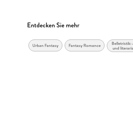
Entdecken Sie mehr
Belletristik
Urban Fantasy
Fantasy Romance
und literari
nach G