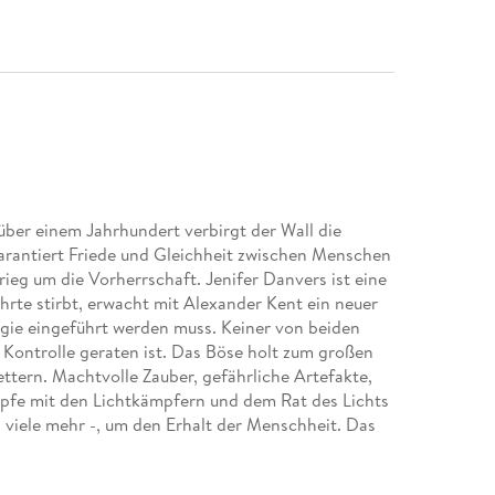
t über einem Jahrhundert verbirgt der Wall die
rantiert Friede und Gleichheit zwischen Menschen
ieg um die Vorherrschaft. Jenifer Danvers ist eine
rte stirbt, erwacht mit Alexander Kent ein neuer
agie eingeführt werden muss. Keiner von beiden
 Kontrolle geraten ist. Das Böse holt zum großen
ttern. Machtvolle Zauber, gefährliche Artefakte,
fe mit den Lichtkämpfern und dem Rat des Lichts
 viele mehr -, um den Erhalt der Menschheit. Das
 Phantastik Preis 2019 in "Beste Serie"! . . .
 . Gewinner des Skoutz-Award 2018!