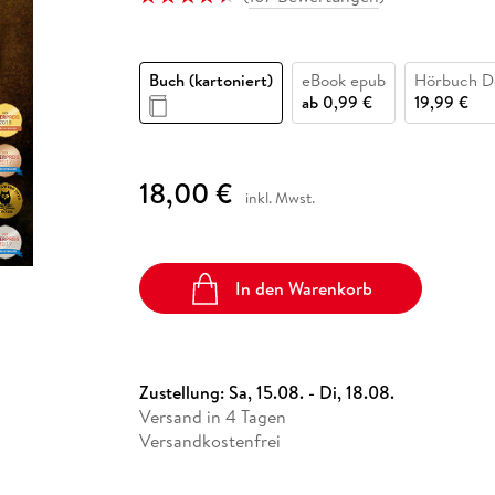
Fremdsprachige Bücher
n Lernhilfen
 Jugendbücher
eiber
Hörbuch Downloads im Bundle
cher
 Vergleich
 Puzzlezubehör
Lernen
New Adult
STABILO
Taschenbücher
hilfen
hriller
 Backen
er
lender
Ratgeber
Buch (kartoniert)
eBook epub
Hörbuch D
op
hriller
Romance
ab
0,99 €
19,99 €
Sachbücher
precher:innen
Science Fiction
18,00 €
inkl. Mwst.
Fremdsprachige Bücher
In den Warenkorb
Zustellung:
Sa, 15.08. - Di, 18.08.
Versand in 4 Tagen
Versandkostenfrei