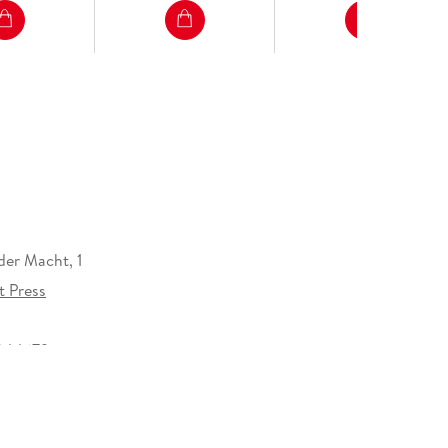
der Macht, 1
t Press
344679