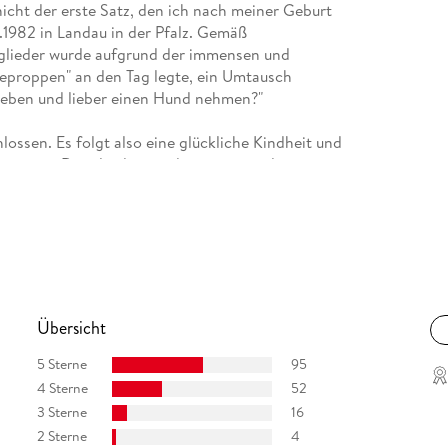
nicht der erste Satz, den ich nach meiner Geburt
.1982 in Landau in der Pfalz. Gemäß
glieder wurde aufgrund der immensen und
neproppen" an den Tag legte, ein Umtausch
eben und lieber einen Hund nehmen?"
ossen. Es folgt also eine glückliche Kindheit und
 weiteren Details, das würde zum einen den
 dann nichts mehr für meine Memoiren übrig.
chanek.de
Übersicht
5 Sterne
95
4 Sterne
52
he Sci-Fi, Co-Autor)
3 Sterne
16
2 Sterne
4