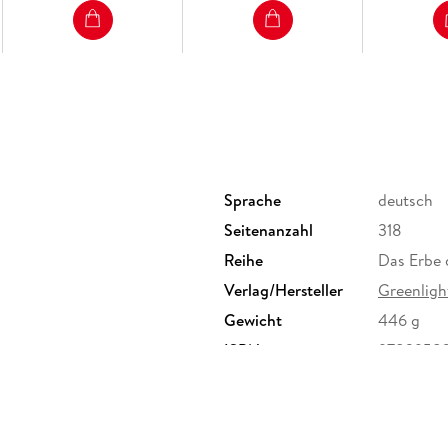
Sprache
deutsch
Seitenanzahl
318
Reihe
Das Erbe 
Verlag/Hersteller
Greenligh
Gewicht
446 g
ISBN
9783958