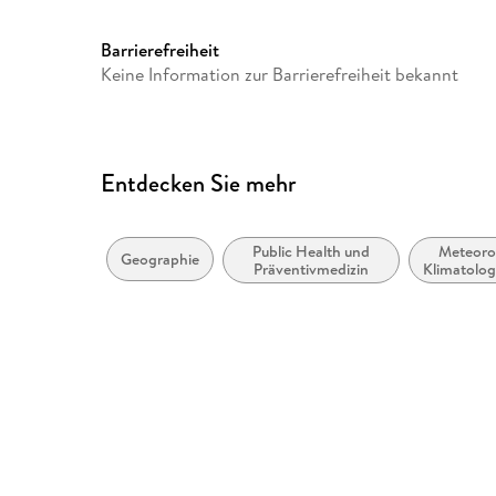
Herstelleradresse
Springer Nature Customer S
Europaplatz 3, 69115 Heidelb
Barrierefreiheit
ProductSafety@springernat
Keine Information zur Barrierefreiheit bekannt
Entdecken Sie mehr
Public Health und
Meteoro
Geographie
Präventivmedizin
Klimatolog