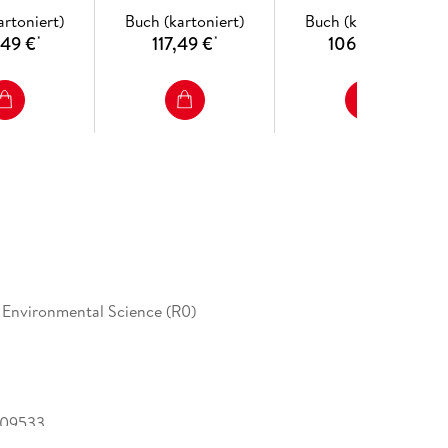
ite Data
Scales
artoniert)
Buch (kartoniert)
Buch (kartoniert)
,49 €
117,49 €
106,99 €
*
*
*
 Environmental Science (R0)
309533