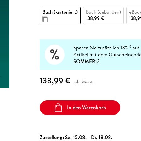
Fremdsprachige Bücher
n Lernhilfen
 Jugendbücher
eiber
Hörbuch Downloads im Bundle
cher
 Vergleich
 Puzzlezubehör
Lernen
New Adult
STABILO
Taschenbücher
Buch (kartoniert)
Buch (gebunden)
eBook
hilfen
hriller
 Backen
er
lender
Ratgeber
138,99 €
138,9
op
hriller
Romance
Sachbücher
precher:innen
Science Fiction
Sparen Sie zusätzlich 13%
auf 
12
Artikel mit dem Gutscheincode
Fremdsprachige Bücher
SOMMER13
138,99 €
inkl. Mwst.
In den Warenkorb
Zustellung:
Sa, 15.08. - Di, 18.08.