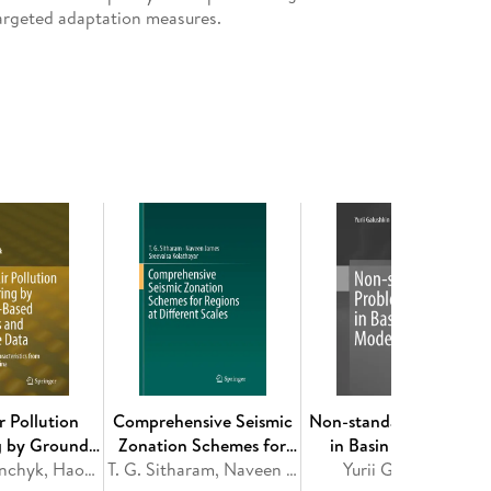
targeted adaptation measures.
and weather: impact on the body. - Chapter 3:
r determining the areas of biological
o marine climate. - Chapter 5: Influence of
ptation to the marine climate of Russian regions. -
ease states and diseases when adapting to a
r Pollution
Comprehensive Seismic
Non-standard Problems
g by Ground-
Zonation Schemes for
in Basin Modelling
ations and
Mikalai Filonchyk, Haowen Yan
Regions at Different
T. G. Sitharam, Naveen James, Sreevalsa Kolathayar
Yurii Galushkin