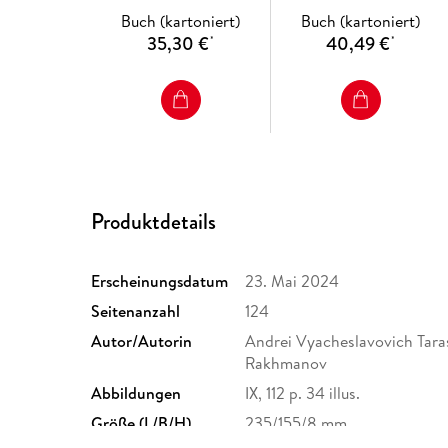
Buch (kartoniert)
Buch (kartoniert)
35,30 €
40,49 €
*
*
Produktdetails
Erscheinungsdatum
23. Mai 2024
Seitenanzahl
124
Autor/Autorin
Andrei Vyacheslavovich Taras
Rakhmanov
Abbildungen
IX, 112 p. 34 illus.
Größe (L/B/H)
235/155/8 mm