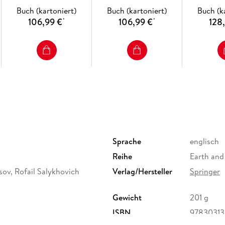
Satell
Buch (kartoniert)
Buch (kartoniert)
Buch (k
106,99 €
106,99 €
128
*
*
Sprache
englisch
Reihe
Earth and
ov, Rofail Salykhovich
Verlag/Hersteller
Springer
Gewicht
201 g
ISBN
9783031