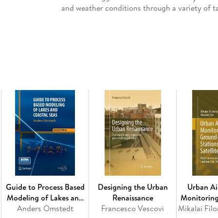
and weather conditions through a variety of 
Inhaltsverzeichnis
Chapter 1: Introduction. - Chapter 2: Climate 
Climatic norms, definition periods. Methods fo
comfort/discomfort. - Chapter 4: Adaptation t
weather and climatic conditions on health Ada
Chapter 6: Non-specific prevention of pre-dis
maritime climate. - Chapter 7: Conclusion.
Guide to Process Based
Designing the Urban
Urban Ai
Modeling of Lakes and
Renaissance
Monitorin
Anders Omstedt
Coastal Seas
Francesco Vescovi
Based St