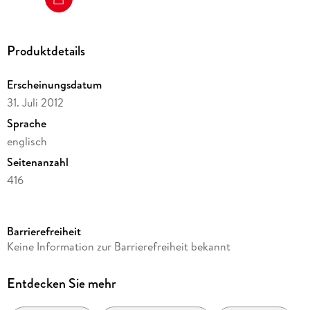
Produktdetails
Erscheinungsdatum
31. Juli 2012
Sprache
englisch
Seitenanzahl
416
Reihe
Scorpion-Serie, 3
Barrierefreiheit
Autor/Autorin
Keine Information zur Barrierefreiheit bekannt
Andrew Kaplan
Verlag/Hersteller
Entdecken Sie mehr
HarperCollins