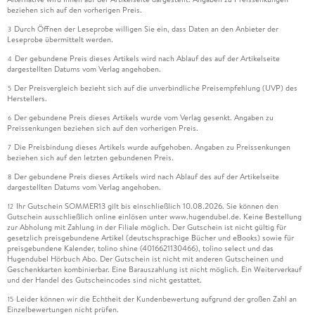
beziehen sich auf den vorherigen Preis.
Durch Öffnen der Leseprobe willigen Sie ein, dass Daten an den Anbieter der
3
Leseprobe übermittelt werden.
Der gebundene Preis dieses Artikels wird nach Ablauf des auf der Artikelseite
4
dargestellten Datums vom Verlag angehoben.
Der Preisvergleich bezieht sich auf die unverbindliche Preisempfehlung (UVP) des
5
Herstellers.
Der gebundene Preis dieses Artikels wurde vom Verlag gesenkt. Angaben zu
6
Preissenkungen beziehen sich auf den vorherigen Preis.
Die Preisbindung dieses Artikels wurde aufgehoben. Angaben zu Preissenkungen
7
beziehen sich auf den letzten gebundenen Preis.
Der gebundene Preis dieses Artikels wird nach Ablauf des auf der Artikelseite
8
dargestellten Datums vom Verlag angehoben.
Ihr Gutschein SOMMER13 gilt bis einschließlich 10.08.2026. Sie können den
12
Gutschein ausschließlich online einlösen unter www.hugendubel.de. Keine Bestellung
zur Abholung mit Zahlung in der Filiale möglich. Der Gutschein ist nicht gültig für
gesetzlich preisgebundene Artikel (deutschsprachige Bücher und eBooks) sowie für
preisgebundene Kalender, tolino shine (4016621130466), tolino select und das
Hugendubel Hörbuch Abo. Der Gutschein ist nicht mit anderen Gutscheinen und
Geschenkkarten kombinierbar. Eine Barauszahlung ist nicht möglich. Ein Weiterverkauf
und der Handel des Gutscheincodes sind nicht gestattet.
Leider können wir die Echtheit der Kundenbewertung aufgrund der großen Zahl an
15
Einzelbewertungen nicht prüfen.