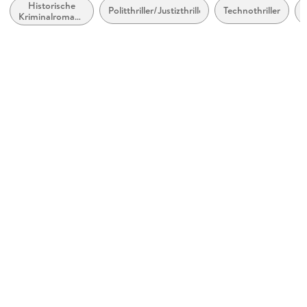
Historische
Produktart
Politthriller/Justizthriller
Technothriller
Kriminalromane
kartoniert
und Mystery
Gewicht
232 g
Größe (L/B/H)
192/108/30 mm
ISBN
9780062063786