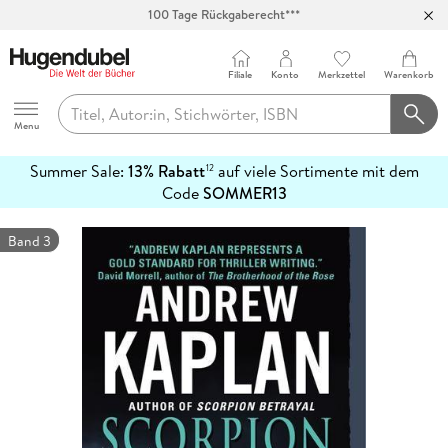
100 Tage Rückgaberecht***
Abholung in über 100 Filialen
Filiale
Konto
Merkzettel
Warenkorb
Hugendubel
Menu
Summer Sale:
13% Rabatt
auf viele Sortimente mit dem
12
mehr
Code
SOMMER13
erfahren
Band 3