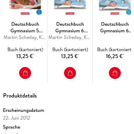
Deutschbuch
Deutschbuch
Deutschbuch
Gymnasium 5.
Gymnasium 6.
Gymnasium 6.
Jahrgangsstufe.
Martin Scheday, Konrad Wieland
Jahrgangsstufe -
Martin Scheday, Konrad Wieland
Jahrgangsstufe -
Arbeitsheft mit
Bayern - Arbeitsheft
Bayern - Arbeitshef
Buch (kartoniert)
Buch (kartoniert)
Buch (kartoniert)
Lösungen. Bayern
mit Lösungen
mit interaktiven
13,25 €
13,25 €
16,25 €
*
*
*
Übungen auf
scook.de
Produktdetails
Erscheinungsdatum
22. Juni 2012
Sprache