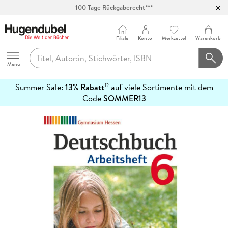
100 Tage Rückgaberecht***
Abholung in über 100 Filialen
Filiale
Konto
Merkzettel
Warenkorb
Hugendubel
Menu
Summer Sale:
13% Rabatt
auf viele Sortimente mit dem
12
mehr
Code
SOMMER13
erfahren