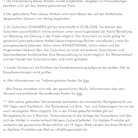
Die Preisbindung dieses Artikels wurde aufgehoben. Angaben zu Preissenkungen
7
beziehen sich auf den letzten gebundenen Preis.
Der gebundene Preis dieses Artikels wird nach Ablauf des auf der Artikelseite
8
dargestellten Datums vom Verlag angehoben.
Ihr Gutschein SOMMER13 gilt bis einschließlich 10.08.2026. Sie können den
12
Gutschein ausschließlich online einlösen unter www.hugendubel.de. Keine Bestellung
zur Abholung mit Zahlung in der Filiale möglich. Der Gutschein ist nicht gültig für
gesetzlich preisgebundene Artikel (deutschsprachige Bücher und eBooks) sowie für
preisgebundene Kalender, tolino shine (4016621130466), tolino select und das
Hugendubel Hörbuch Abo. Der Gutschein ist nicht mit anderen Gutscheinen und
Geschenkkarten kombinierbar. Eine Barauszahlung ist nicht möglich. Ein Weiterverkauf
und der Handel des Gutscheincodes sind nicht gestattet.
Leider können wir die Echtheit der Kundenbewertung aufgrund der großen Zahl an
15
Einzelbewertungen nicht prüfen.
Alle Informationen zur Tiefpreisgarantie finden Sie
hier
16
Alle Preise verstehen sich inkl. der gesetzlichen MwSt. Informationen über den
*
Versand und anfallende Versandkosten finden Sie
hier
Alle online gekauften Versandartikel beinhalten ein erweitertes Rückgaberecht von
***
100 Tagen nach Kaufdatum. Die Rücknahme von Bild-, Ton- und Datenträgern ist nur bei
noch versiegelter Ware möglich. Für in der Filiale gekaufte Artikel gilt ein
Rückgaberecht von 4 Wochen. Voraussetzung ist die Vorlage des Kassenbons und dass
sich der Artikel in wiederverkaufsfähigem Zustand befindet. Für digitale Produkte gilt
weiterhin die gesetzliche Widerrufsfrist von 14 Tagen. Bitte senden Sie Ihren Widerruf
zu digitalen Produkten per Mail an info@hugendubel.de.