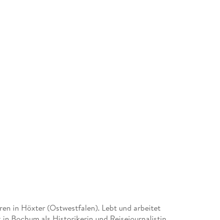
en in Höxter (Ostwestfalen). Lebt und arbeitet
in Bochum als Historikerin und Reisejournalistin.