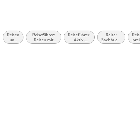
Reisen
Reiseführer:
Reiseführer:
Reise:
Reis
und
Reisen mit
Aktiv-
Sachbuch,
pre
Urlaub
Kindern,
Urlaub
Ratgeber
R
Familienurlaub