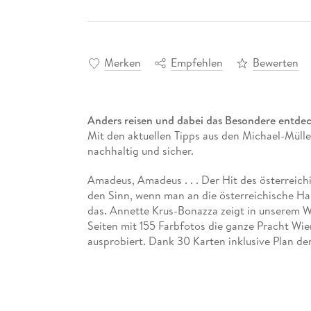
Merken
Empfehlen
Bewerten
Anders reisen und dabei das Besondere entde
Mit den aktuellen Tipps aus den Michael-Müller
nachhaltig und sicher.
Amadeus, Amadeus . . . Der Hit des österreic
den Sinn, wenn man an die österreichische Ha
das. Annette Krus-Bonazza zeigt in unserem W
Seiten mit 155 Farbfotos die ganze Pracht Wien
ausprobiert. Dank 30 Karten inklusive Plan der
herausnehmbarem Stadtplan im Maßstab 1:10. 5
Einheimischen. Unser Reiseführer "Wien" begle
durch die Stadt, führt Sie zu sieben Zielen auf
Ausflüge in die Umgebung parat. Das Wien jen