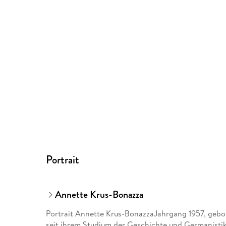
Portrait
Annette Krus-Bonazza
Portrait Annette Krus-BonazzaJahrgang 1957, gebor
seit ihrem Studium der Geschichte und Germanistik 