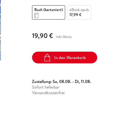
Fremdsprachige Bücher
n Lernhilfen
 Jugendbücher
eiber
Hörbuch Downloads im Bundle
cher
 Vergleich
 Puzzlezubehör
Lernen
New Adult
STABILO
Taschenbücher
Buch (kartoniert)
eBook epub
hilfen
hriller
 Backen
er
lender
Ratgeber
17,99 €
op
hriller
Romance
Sachbücher
19,90 €
precher:innen
inkl. Mwst.
Science Fiction
Fremdsprachige Bücher
In den Warenkorb
Zustellung:
Sa, 08.08. - Di, 11.08.
Sofort lieferbar
Versandkostenfrei