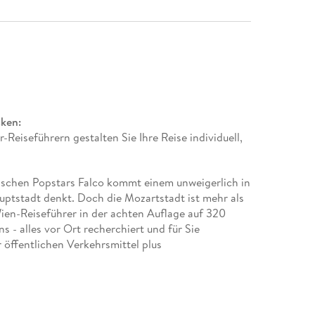
cken:
-Reiseführern gestalten Sie Ihre Reise individuell,
hischen Popstars Falco kommt einem unweigerlich in
uptstadt denkt. Doch die Mozartstadt ist mehr als
ien-Reiseführer in der achten Auflage auf 320
s - alles vor Ort recherchiert und für Sie
 öffentlichen Verkehrsmittel plus
00 finden Sie sich so gut zurecht wie die
itet Sie auf neun ausführlich beschriebenen Touren
 und jenseits der Gürtellinie und hat noch sechs
seits der Hot-Spots entdecken Sie dank der