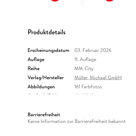
Produktdetails
Erscheinungsdatum
03. Februar 2026
Auflage
11. Auflage
Reihe
MM-City
Verlag/Hersteller
Müller, Michael GmbH
Abbildungen
161 Farbfotos
Größe (L/B/H)
191/122/21 mm
ISBN
9783966855464
Barrierefreiheit
Keine Information zur Barrierefreiheit bekannt