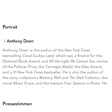
Portrait
Anthony Doerr
Anthony Doerr is the author of the
New York Times
bestselling
Cloud Cuckoo Land,
which was a finalist for the
National Book Award, and
All the Light We Cannot See
, winner
of the Pulitzer Prize, the Carnegie Medal, the Alex Award,
and a #1
New York Times
bestseller. He is also the author of
the story collections
Memory Wall
and
The Shell Collector
, the
novel
About Grace
, and the memoir
Four Seasons in Rome
. He
has won five O. Henry Prizes, the Rome Prize, the New York
Public Library's Young Lions Award, the National Magazine
Award for fiction, a Guggenheim Fellowship, and the Story
Pressestimmen
Prize. Born and raised in Cleveland, Ohio, Doerr lives in
Boise, Idaho, with his wife and two sons.