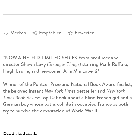
Merken
Empfehlen
Bewerten
*NOW A NETFLIX LIMITED SERIES-from producer and
director Shawn Levy
(Stranger Things)
starring Mark Ruffalo,
Hugh Laurie, and newcomer Aria Mia Loberti*
Winner of the Pulitzer Prize and National Book Award finalist,
the beloved instant
New York Times
bestseller and
New York
Times Book Review
Top 10 Book about a blind French girl and a
German boy whose paths collide in occupied France as both
try to survive the devastation of World War II.
Marie-Laure lives with her father in Paris near the Museum of
Natural History where he works as the master of its
Produktdetails