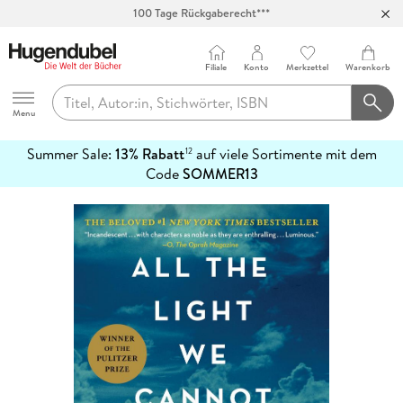
100 Tage Rückgaberecht***
Abholung in über 100 Filialen
Filiale
Konto
Merkzettel
Warenkorb
Hugendubel
Menu
Summer Sale:
13% Rabatt
auf viele Sortimente mit dem
12
mehr
Code
SOMMER13
erfahren