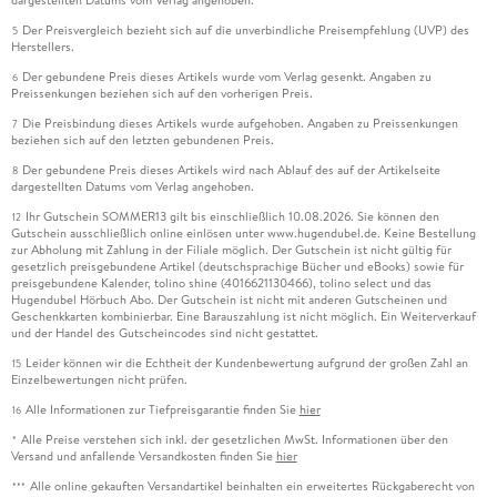
dargestellten Datums vom Verlag angehoben.
Der Preisvergleich bezieht sich auf die unverbindliche Preisempfehlung (UVP) des
5
Herstellers.
Der gebundene Preis dieses Artikels wurde vom Verlag gesenkt. Angaben zu
6
Preissenkungen beziehen sich auf den vorherigen Preis.
Die Preisbindung dieses Artikels wurde aufgehoben. Angaben zu Preissenkungen
7
beziehen sich auf den letzten gebundenen Preis.
Der gebundene Preis dieses Artikels wird nach Ablauf des auf der Artikelseite
8
dargestellten Datums vom Verlag angehoben.
Ihr Gutschein SOMMER13 gilt bis einschließlich 10.08.2026. Sie können den
12
Gutschein ausschließlich online einlösen unter www.hugendubel.de. Keine Bestellung
zur Abholung mit Zahlung in der Filiale möglich. Der Gutschein ist nicht gültig für
gesetzlich preisgebundene Artikel (deutschsprachige Bücher und eBooks) sowie für
preisgebundene Kalender, tolino shine (4016621130466), tolino select und das
Hugendubel Hörbuch Abo. Der Gutschein ist nicht mit anderen Gutscheinen und
Geschenkkarten kombinierbar. Eine Barauszahlung ist nicht möglich. Ein Weiterverkauf
und der Handel des Gutscheincodes sind nicht gestattet.
Leider können wir die Echtheit der Kundenbewertung aufgrund der großen Zahl an
15
Einzelbewertungen nicht prüfen.
Alle Informationen zur Tiefpreisgarantie finden Sie
hier
16
Alle Preise verstehen sich inkl. der gesetzlichen MwSt. Informationen über den
*
Versand und anfallende Versandkosten finden Sie
hier
Alle online gekauften Versandartikel beinhalten ein erweitertes Rückgaberecht von
***