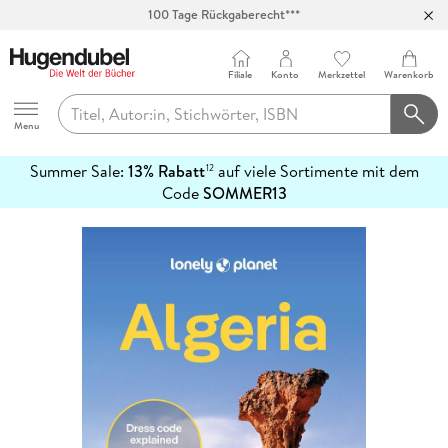
100 Tage Rückgaberecht***
Abholung in über 100 Filialen
Filiale
Konto
Merkzettel
Warenkorb
Hugendubel
Menu
Summer Sale:
13% Rabatt
auf viele Sortimente mit dem
12
mehr
Code
SOMMER13
erfahren