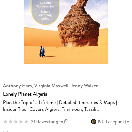
Anthony Ham
,
Virginia Maxwell
,
Jenny Walker
Lonely Planet Algeria
Plan the Trip of a Lifetime | Detailed Itineraries & Maps |
Insider Tips | Covers Algiers, Timimoun, Tassili
NâEUR(TM)Ajjer and more
(
0 Bewertungen
)
190 Lesepunkte
15