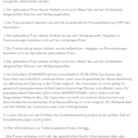
Leseprobe übermittelt werden.
Der gebundene Preis dieses Artikels wird nach Ablauf des auf der Artikelseite
4
dargestellten Datums vom Verlag angehoben.
Der Preisvergleich bezieht sich auf die unverbindliche Preisempfehlung (UVP) des
5
Herstellers.
Der gebundene Preis dieses Artikels wurde vom Verlag gesenkt. Angaben zu
6
Preissenkungen beziehen sich auf den vorherigen Preis.
Die Preisbindung dieses Artikels wurde aufgehoben. Angaben zu Preissenkungen
7
beziehen sich auf den letzten gebundenen Preis.
Der gebundene Preis dieses Artikels wird nach Ablauf des auf der Artikelseite
8
dargestellten Datums vom Verlag angehoben.
Ihr Gutschein SOMMER13 gilt bis einschließlich 10.08.2026. Sie können den
12
Gutschein ausschließlich online einlösen unter www.hugendubel.de. Keine Bestellung
zur Abholung mit Zahlung in der Filiale möglich. Der Gutschein ist nicht gültig für
gesetzlich preisgebundene Artikel (deutschsprachige Bücher und eBooks) sowie für
preisgebundene Kalender, tolino shine (4016621130466), tolino select und das
Hugendubel Hörbuch Abo. Der Gutschein ist nicht mit anderen Gutscheinen und
Geschenkkarten kombinierbar. Eine Barauszahlung ist nicht möglich. Ein Weiterverkauf
und der Handel des Gutscheincodes sind nicht gestattet.
Leider können wir die Echtheit der Kundenbewertung aufgrund der großen Zahl an
15
Einzelbewertungen nicht prüfen.
Alle Informationen zur Tiefpreisgarantie finden Sie
hier
16
Alle Preise verstehen sich inkl. der gesetzlichen MwSt. Informationen über den
*