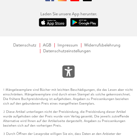
Laden Sie unsere App herunter.
Datenschutz
AGB
Impressum
Widerrufsbelehrung
Datenschutzeinstellungen
Mängelexemplare sind Bücher mit leichten Beschädigungen, die das Lesen aber nicht
1
einschränken. Mängelexemplare sind durch einen Stempel als solche gekennzeichnet.
Die frühere Buchpreisbindung ist aufgehoben. Angaben zu Preissenkungen beziehen
sich auf den gebundenen Preis eines mangelfreien Exemplars.
Diese Artikel unterliegen nicht der Preisbindung, die Preisbindung dieser Artikel
2
wurde aufgehoben oder der Preis wurde vom Verlag gesenkt. Die jeweils zutreffende
Alternative wird Ihnen auf der Artikelseite dargestellt. Angaben zu Preissenkungen
beziehen sich auf den vorherigen Preis.
Durch Öffnen der Leseprobe willigen Sie ein, dass Daten an den Anbieter der
3