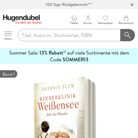
100 Tage Rückgaberecht***
Abholung in über 100 Filialen
Filiale
Konto
Merkzettel
Warenkorb
Hugendubel
Menu
Summer Sale:
13% Rabatt
auf viele Sortimente mit dem
12
mehr
Code
SOMMER13
erfahren
Band 1