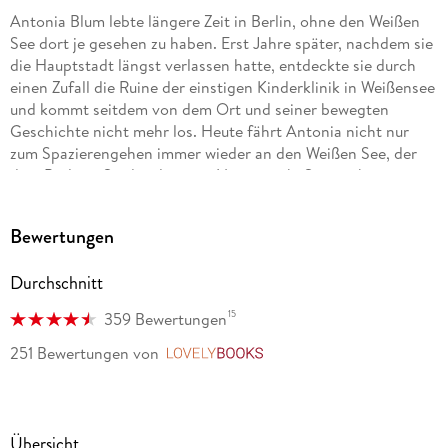
Antonia Blum lebte längere Zeit in Berlin, ohne den Weißen
See dort je gesehen zu haben. Erst Jahre später, nachdem sie
die Hauptstadt längst verlassen hatte, entdeckte sie durch
einen Zufall die Ruine der einstigen Kinderklinik in Weißensee
und kommt seitdem von dem Ort und seiner bewegten
Geschichte nicht mehr los. Heute fährt Antonia nicht nur
zum Spazierengehen immer wieder an den Weißen See, der
dem Berliner Stadtteil seinen Namen gab. Sie ist überzeugt,
dass dort ein Tor in die Vergangenheit existiert.
Bewertungen
Durchschnitt
15
359 Bewertungen
251 Bewertungen
von
LovelyBooks
Übersicht