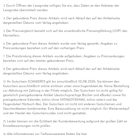
Durch Öffnen der Leseprobe willigen Sie ein, dass Daten an den Anbieter der
3
Leseprobe übermittelt werden.
Der gebundene Preis dieses Artikels wird nach Ablauf des auf der Artikelseite
4
dargestellten Datums vom Verlag angehoben.
Der Preisvergleich bezieht sich auf die unverbindliche Preisempfehlung (UVP) des
5
Herstellers.
Der gebundene Preis dieses Artikels wurde vom Verlag gesenkt. Angaben zu
6
Preissenkungen beziehen sich auf den vorherigen Preis.
Die Preisbindung dieses Artikels wurde aufgehoben. Angaben zu Preissenkungen
7
beziehen sich auf den letzten gebundenen Preis.
Der gebundene Preis dieses Artikels wird nach Ablauf des auf der Artikelseite
8
dargestellten Datums vom Verlag angehoben.
Ihr Gutschein SOMMER13 gilt bis einschließlich 10.08.2026. Sie können den
12
Gutschein ausschließlich online einlösen unter www.hugendubel.de. Keine Bestellung
zur Abholung mit Zahlung in der Filiale möglich. Der Gutschein ist nicht gültig für
gesetzlich preisgebundene Artikel (deutschsprachige Bücher und eBooks) sowie für
preisgebundene Kalender, tolino shine (4016621130466), tolino select und das
Hugendubel Hörbuch Abo. Der Gutschein ist nicht mit anderen Gutscheinen und
Geschenkkarten kombinierbar. Eine Barauszahlung ist nicht möglich. Ein Weiterverkauf
und der Handel des Gutscheincodes sind nicht gestattet.
Leider können wir die Echtheit der Kundenbewertung aufgrund der großen Zahl an
15
Einzelbewertungen nicht prüfen.
Alle Informationen zur Tiefpreisgarantie finden Sie
hier
16