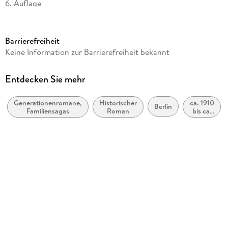
6. Auflage
Seitenanzahl
432
Barrierefreiheit
Reihe
Keine Information zur Barrierefreiheit bekannt
Die Kinderärztin, 1
Autor/Autorin
Entdecken Sie mehr
Antonia Blum
Generationenromane,
Historischer
ca. 1910
Verlag/Hersteller
Berlin
Familiensagas
Roman
bis ca.
Ullstein Taschenbuchvlg.
1919
Produktart
kartoniert
Gewicht
410 g
Größe (L/B/H)
188/122/43 mm
Sonstiges