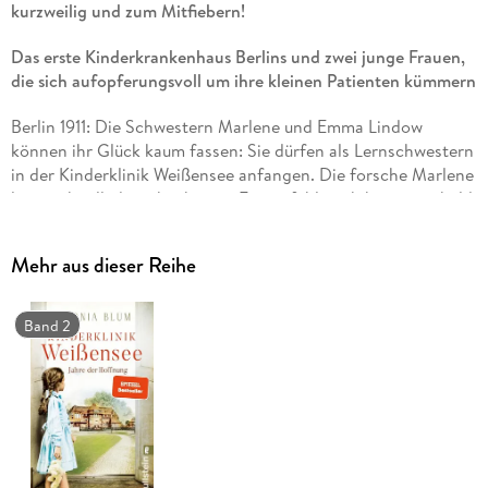
kurzweilig und zum Mitfiebern!
Das erste Kinderkrankenhaus Berlins und zwei junge Frauen,
die sich aufopferungsvoll um ihre kleinen Patienten kümmern
Berlin 1911: Die Schwestern Marlene und Emma Lindow
können ihr Glück kaum fassen: Sie dürfen als Lernschwestern
in der Kinderklinik Weißensee anfangen. Die forsche Marlene
lernt schnell, die schüchterne Emma fühlt sich hingegen bald
von ihrer Schwester zurückgesetzt. Denn Marlene hat sich
gleich doppelt verliebt: in den vornehmen Assistenzarzt
Mehr aus dieser Reihe
Doktor Maximilian von Weilert und in das noch junge
Fachgebiet Kinderheilkunde. Sie ist fest entschlossen, selbst
Kinderärztin zu werden.
Band 2
Doch der Weg nach oben ist steinig, der in Maximilians
Familie erst recht. Emma geht in ihrer Rolle als
Kinderkrankenschwester auf und entfernt sich immer mehr
von ihr. Erst als das Leben des kleinen Fritz Schmittke am
seidenen Faden hängt, erkennen Emma und Marlene, dass sie
zusammenstehen müssen, um ihre wichtigste Aufgabe zu