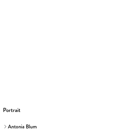
Großformatiges Paperback. Klappenbroschur
ISBN
9783548064055
Herstelleradresse
Ullstein Buchverlage GmbH, Friedrichstraße 126, 10117 Berlin,
produktsicherheit@ullstein.de
Portrait
Antonia Blum