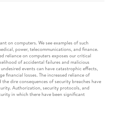
reliant on computers. We see examples of such
medical, power, telecommunications, and finance.
d reliance on computers exposes our critical
ikelihood of accidental failures and malicious
 undesired events can have catastrophic effects,
ge financial losses. The increased reliance of
nd the dire consequences of security breaches have
rity. Authorization, security protocols, and
curity in which there have been significant
s and analysis methods that work for practical
o this work, covering representative approaches,
 to additional work in the area. Table of Contents:
 Overruns Using Static Analysis / Analyzing
s