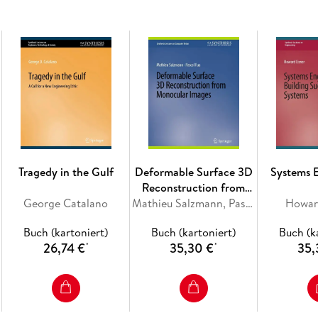
Inhaltsverzeichnis
Introduction. - Foundations. - Detecting Buffe
Security Policies. - Analyzing Security Protoco
Tragedy in the Gulf
Deformable Surface 3D
Systems 
Reconstruction from
George Catalano
Monocular Images
Mathieu Salzmann, Pascal Fua
Howar
Buch (kartoniert)
Buch (kartoniert)
Buch (k
26,74 €
35,30 €
35,
*
*