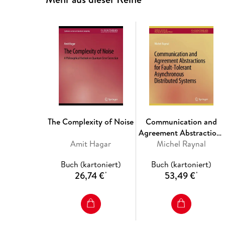
The Complexity of Noise
Communication and
Agreement Abstractions
Amit Hagar
for Fault-Tolerant
Michel Raynal
Asynchronous
Buch (kartoniert)
Buch (kartoniert)
Distributed Systems
26,74 €
53,49 €
*
*