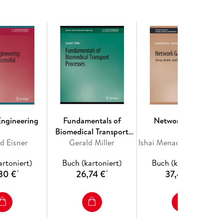
r Overruns Using Static Analysis. - Analyzing
ls.
Engineering
Fundamentals of
Network Games
Biomedical Transport
d Eisner
Gerald Miller
Processes
Ishai Menache, Asu Ozdaglar
artoniert)
Buch (kartoniert)
Buch (kartoniert)
30 €
26,74 €
37,44 €
*
*
*