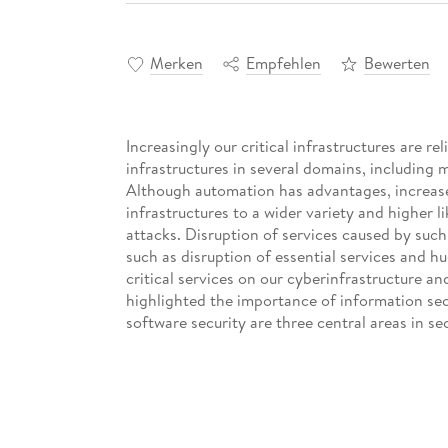
Merken
Empfehlen
Bewerten
Increasingly our critical infrastructures are 
infrastructures in several domains, including 
Although automation has advantages, increase
infrastructures to a wider variety and higher l
attacks. Disruption of services caused by such
such as disruption of essential services and hu
critical services on our cyberinfrastructure a
highlighted the importance of information secu
software security are three central areas in se
advances in developing systematic foundation
systems. This book provides an introduction t
illustrated by examples, and providing pointers
Introduction / Foundations / Detecting Buffer
Security Policies / Analyzing Security Protocol