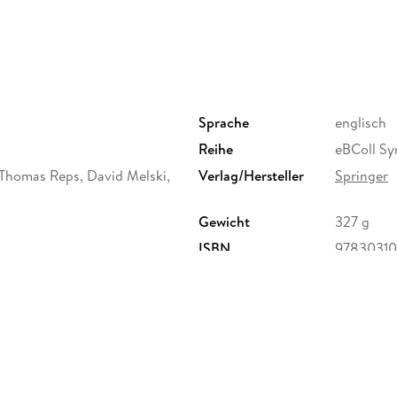
Sprache
englisch
Reihe
eBColl Sy
Thomas Reps, David Melski,
Verlag/Hersteller
Springer
Gewicht
327 g
ISBN
97830310
ervice Center GmbH,
erg,
ure.com