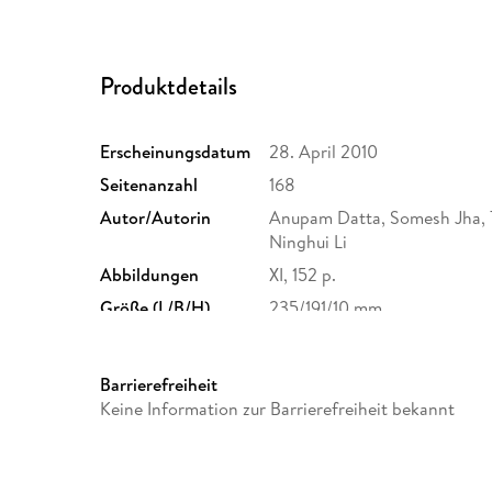
Produktdetails
Erscheinungsdatum
28. April 2010
Seitenanzahl
168
Autor/Autorin
Anupam Datta, Somesh Jha, 
Ninghui Li
Abbildungen
XI, 152 p.
Größe (L/B/H)
235/191/10 mm
Herstelleradresse
Springer Nature Customer S
Europaplatz 3, 69115 Heidelb
Barrierefreiheit
ProductSafety@springernat
Keine Information zur Barrierefreiheit bekannt