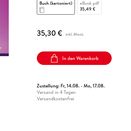
Fremdsprachige Bücher
Buch (kartoniert)
eBook pdf
n Lernhilfen
 Jugendbücher
eiber
Hörbuch Downloads im Bundle
cher
 Vergleich
 Puzzlezubehör
Lernen
New Adult
STABILO
35,49 €
Taschenbücher
hilfen
hriller
 Backen
er
lender
Ratgeber
op
hriller
Romance
35,30 €
inkl. Mwst.
Sachbücher
precher:innen
Science Fiction
Fremdsprachige Bücher
In den Warenkorb
Zustellung:
Fr, 14.08. - Mo, 17.08.
Versand in 4 Tagen
Versandkostenfrei