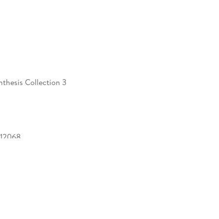
nthesis Collection 3
12068