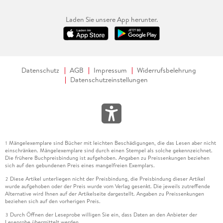
Laden Sie unsere App herunter.
Datenschutz
AGB
Impressum
Widerrufsbelehrung
Datenschutzeinstellungen
Mängelexemplare sind Bücher mit leichten Beschädigungen, die das Lesen aber nicht
1
einschränken. Mängelexemplare sind durch einen Stempel als solche gekennzeichnet.
Die frühere Buchpreisbindung ist aufgehoben. Angaben zu Preissenkungen beziehen
sich auf den gebundenen Preis eines mangelfreien Exemplars.
Diese Artikel unterliegen nicht der Preisbindung, die Preisbindung dieser Artikel
2
wurde aufgehoben oder der Preis wurde vom Verlag gesenkt. Die jeweils zutreffende
Alternative wird Ihnen auf der Artikelseite dargestellt. Angaben zu Preissenkungen
beziehen sich auf den vorherigen Preis.
Durch Öffnen der Leseprobe willigen Sie ein, dass Daten an den Anbieter der
3
Leseprobe übermittelt werden.