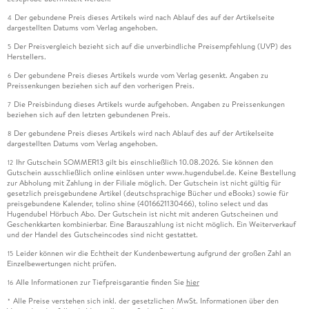
Der gebundene Preis dieses Artikels wird nach Ablauf des auf der Artikelseite
4
dargestellten Datums vom Verlag angehoben.
Der Preisvergleich bezieht sich auf die unverbindliche Preisempfehlung (UVP) des
5
Herstellers.
Der gebundene Preis dieses Artikels wurde vom Verlag gesenkt. Angaben zu
6
Preissenkungen beziehen sich auf den vorherigen Preis.
Die Preisbindung dieses Artikels wurde aufgehoben. Angaben zu Preissenkungen
7
beziehen sich auf den letzten gebundenen Preis.
Der gebundene Preis dieses Artikels wird nach Ablauf des auf der Artikelseite
8
dargestellten Datums vom Verlag angehoben.
Ihr Gutschein SOMMER13 gilt bis einschließlich 10.08.2026. Sie können den
12
Gutschein ausschließlich online einlösen unter www.hugendubel.de. Keine Bestellung
zur Abholung mit Zahlung in der Filiale möglich. Der Gutschein ist nicht gültig für
gesetzlich preisgebundene Artikel (deutschsprachige Bücher und eBooks) sowie für
preisgebundene Kalender, tolino shine (4016621130466), tolino select und das
Hugendubel Hörbuch Abo. Der Gutschein ist nicht mit anderen Gutscheinen und
Geschenkkarten kombinierbar. Eine Barauszahlung ist nicht möglich. Ein Weiterverkauf
und der Handel des Gutscheincodes sind nicht gestattet.
Leider können wir die Echtheit der Kundenbewertung aufgrund der großen Zahl an
15
Einzelbewertungen nicht prüfen.
Alle Informationen zur Tiefpreisgarantie finden Sie
hier
16
Alle Preise verstehen sich inkl. der gesetzlichen MwSt. Informationen über den
*