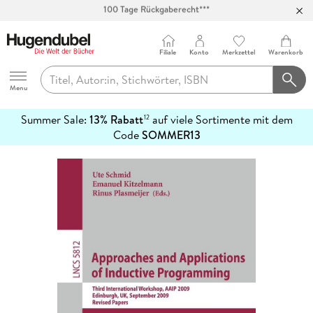
Abholung in über 100 Filialen
Filiale
Konto
Merkzettel
Warenkorb
Hugendubel
Menu
Summer Sale:
13% Rabatt
auf viele Sortimente mit dem
12
mehr
Code
SOMMER13
erfahren