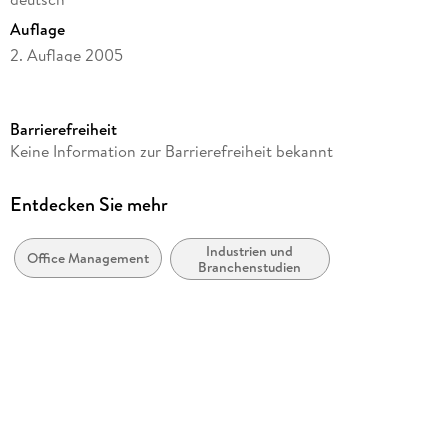
Auflage
2. Auflage 2005
Seitenanzahl
220
Barrierefreiheit
Reihe
Keine Information zur Barrierefreiheit bekannt
Business and Economics (German Language)
Autor/Autorin
Entdecken Sie mehr
Arno Burger, Margret Degener
Industrien und
Verlag/Hersteller
Office Management
Branchenstudien
Gabler Verlag
Abbildungen
220 S.
Gewicht
382 g
Größe (L/B/H)
240/170/13 mm