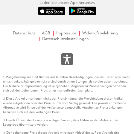
Laden Sie unsere App herunter.
Datenschutz
AGB
Impressum
Widerrufsbelehrung
Datenschutzeinstellungen
Mängelexemplare sind Bücher mit leichten Beschädigungen, die das Lesen aber nicht
1
einschränken. Mängelexemplare sind durch einen Stempel als solche gekennzeichnet.
Die frühere Buchpreisbindung ist aufgehoben. Angaben zu Preissenkungen beziehen
sich auf den gebundenen Preis eines mangelfreien Exemplars.
Diese Artikel unterliegen nicht der Preisbindung, die Preisbindung dieser Artikel
2
wurde aufgehoben oder der Preis wurde vom Verlag gesenkt. Die jeweils zutreffende
Alternative wird Ihnen auf der Artikelseite dargestellt. Angaben zu Preissenkungen
beziehen sich auf den vorherigen Preis.
Durch Öffnen der Leseprobe willigen Sie ein, dass Daten an den Anbieter der
3
Leseprobe übermittelt werden.
Der gebundene Preis dieses Artikels wird nach Ablauf des auf der Artikelseite
4