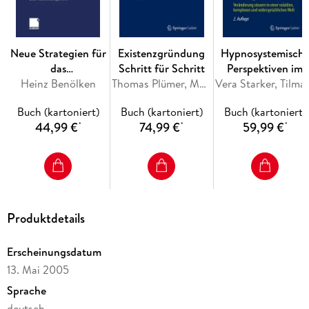
Neue Strategien für
Existenzgründung
Hypnosystemisch
das
Schritt für Schritt
Perspektiven im
Informationsmanagement: E-Mails verwalten;
Firmenkundengeschäft
Heinz Benölken
Thomas Plümer, Martin Niemann
Change
Vera Starker, 
Wiederfinden von Dateien; Informationspflege und
in Banken und
Management
Buch (kartoniert)
Buch (kartoniert)
Buch (kartoniert)
Archivierung; Vertreterregelungen
Sparkassen
44,99 €
74,99 €
59,99 €
*
*
*
Terminmanagement: Tagesplanung mit dem Outlook-
Kalender; Besprechungsmanagement;
Projektmanagement; Aufgabenmanagement; Integration
anderer Zeitplansysteme
Produktdetails
Erscheinungsdatum
Kontaktmanagement: Kontaktverwaltung und Pflege;
13. Mai 2005
Übernahme bestehender Adressen; Standardisieren von
Sprache
Daten; Nutzung von Adressen für Serienbriefe
deutsch