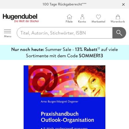
100 Tage Rückgaberecht***
Abholung in über 100 Filialen
Filiale
Konto
Merkzettel
Warenkorb
Hugendubel
Menu
Nur noch heute:
Summer Sale -
13% Rabatt
auf viele
12
mehr
Sortimente mit dem Code
SOMMER13
erfahren