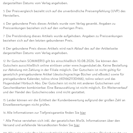
dargestellten Datums vom Verlag angehoben.
Der Preisvergleich bezieht sich auf die unverbindliche Preisempfehlung (UVP) des
5
Herstellers.
Der gebundene Preis dieses Artikels wurde vom Verlag gesenkt. Angaben zu
6
Preissenkungen beziehen sich auf den vorherigen Preis.
Die Preisbindung dieses Artikels wurde aufgehoben. Angaben zu Preissenkungen
7
beziehen sich auf den letzten gebundenen Preis.
Der gebundene Preis dieses Artikels wird nach Ablauf des auf der Artikelseite
8
dargestellten Datums vom Verlag angehoben.
Ihr Gutschein SOMMER13 gilt bis einschließlich 10.08.2026. Sie können den
12
Gutschein ausschließlich online einlösen unter www.hugendubel.de. Keine Bestellung
zur Abholung mit Zahlung in der Filiale möglich. Der Gutschein ist nicht gültig für
gesetzlich preisgebundene Artikel (deutschsprachige Bücher und eBooks) sowie für
preisgebundene Kalender, tolino shine (4016621130466), tolino select und das
Hugendubel Hörbuch Abo. Der Gutschein ist nicht mit anderen Gutscheinen und
Geschenkkarten kombinierbar. Eine Barauszahlung ist nicht möglich. Ein Weiterverkauf
und der Handel des Gutscheincodes sind nicht gestattet.
Leider können wir die Echtheit der Kundenbewertung aufgrund der großen Zahl an
15
Einzelbewertungen nicht prüfen.
Alle Informationen zur Tiefpreisgarantie finden Sie
hier
16
Alle Preise verstehen sich inkl. der gesetzlichen MwSt. Informationen über den
*
Versand und anfallende Versandkosten finden Sie
hier
Alle online gekauften Versandartikel beinhalten ein erweitertes Rückgaberecht von