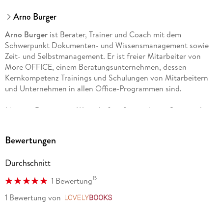
Arno Burger
Arno Burger
ist Berater, Trainer und Coach mit dem
Schwerpunkt Dokumenten- und Wissensmanagement sowie
Zeit- und Selbstmanagement. Er ist freier Mitarbeiter von
More OFFICE, einem Beratungsunternehmen, dessen
Kernkompetenz Trainings und Schulungen von Mitarbeitern
und Unternehmen in allen Office-Programmen sind.
Margret Degener
ist Wirtschaftsinformatikerin. Sie war als
Systemberaterin bei einem EDV-Hersteller tätig. Seit 1990
Jahren ist sie Geschäftsführerin des Beratungsunternehmens
Bewertungen
More OFFICE.
Durchschnitt
15
1 Bewertung
1 Bewertung
von
LovelyBooks