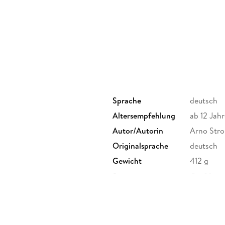
Sprache
deutsch
Altersempfehlung
ab 12 Jahr
Autor/Autorin
Arno Stro
Originalsprache
deutsch
Gewicht
412 g
Sonstiges
Großforma
Broschur
Herstelleradresse
Loewe Ver
produktsi