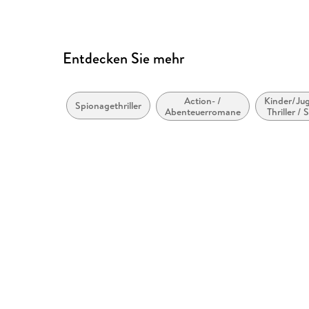
Entdecken Sie mehr
Action- /
Kinder/Jug
Spionagethriller
Abenteuerromane
Thriller /