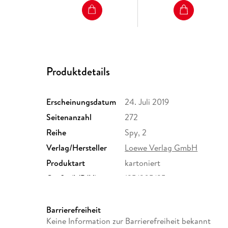
Produktdetails
Erscheinungsdatum
24. Juli 2019
Seitenanzahl
272
Reihe
Spy, 2
Verlag/Hersteller
Loewe Verlag GmbH
Produktart
kartoniert
Größe (L/B/H)
135/205/35 mm
ISBN
9783785582213
Barrierefreiheit
Keine Information zur Barrierefreiheit bekannt