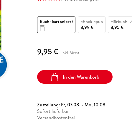
Fremdsprachige Bücher
n Lernhilfen
 Jugendbücher
eiber
Hörbuch Downloads im Bundle
cher
 Vergleich
 Puzzlezubehör
Lernen
New Adult
STABILO
Taschenbücher
hilfen
hriller
 Backen
er
lender
Ratgeber
Buch (kartoniert)
eBook epub
Hörbuch D
op
hriller
Romance
8,99 €
8,95 €
Sachbücher
precher:innen
Science Fiction
9,95 €
inkl. Mwst.
Fremdsprachige Bücher
In den Warenkorb
Zustellung:
Fr, 07.08. - Mo, 10.08.
Sofort lieferbar
Versandkostenfrei