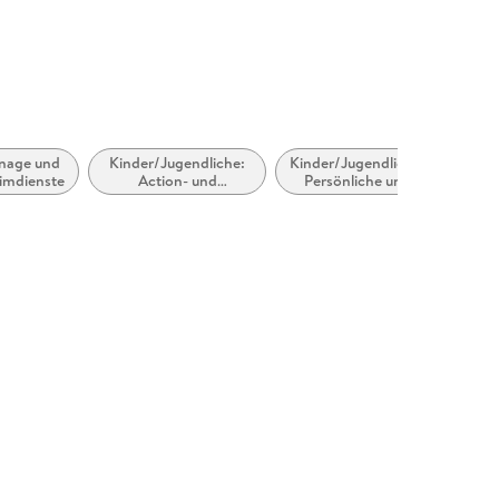
nage und
Kinder/Jugendliche:
Kinder/Jugendliche:
Freie
imdienste
Action- und
Persönliche und
Abenteuergeschichten
soziale Themen:
Priva
Scheidung,
Trennung, Zerfall
der Familie