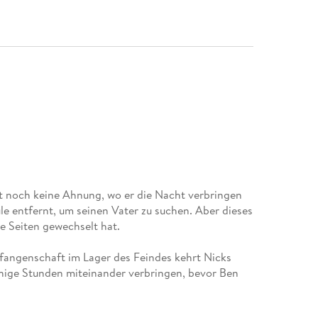
 noch keine Ahnung, wo er die Nacht verbringen
ule entfernt, um seinen Vater zu suchen. Aber dieses
e Seiten gewechselt hat.
Gefangenschaft im Lager des Feindes kehrt Nicks
nige Stunden miteinander verbringen, bevor Ben
. In der Hauptstadt der Demokratischen Republik
tsoberhäupter der zehn wichtigsten