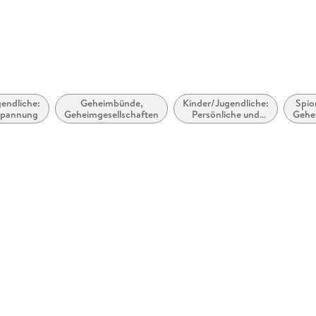
endliche:
Geheimbünde,
Kinder/Jugendliche:
Spio
 Spannung
Geheimgesellschaften
Persönliche und
Gehe
soziale Themen:
Familien und
Familienmitglieder