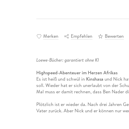
Merken
Empfehlen
Bewerten
Loewe-Bücher: garantiert ohne KI
Highspeed-Abenteuer im Herzen Afrikas
Es ist heiß und schwül in
Kinshasa
und Nick hat
soll. Wieder hat er sich unerlaubt von der Sch
Mal muss er damit rechnen, dass Ben Nader di
Plötzlich ist er wieder da. Nach drei Jahren 
Vater zurück. Aber Nick und er können nur we
Nader zu einem neuen Auftrag abberufen wird
Kongo soll er ein geheimes Treffen aller Staa