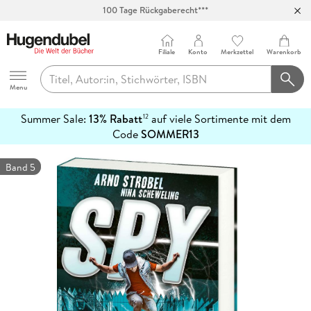
100 Tage Rückgaberecht***
Abholung in über 100 Filialen
Filiale
Konto
Merkzettel
Warenkorb
Hugendubel
Menu
Summer Sale:
13% Rabatt
auf viele Sortimente mit dem
12
mehr
Code
SOMMER13
erfahren
Band 5