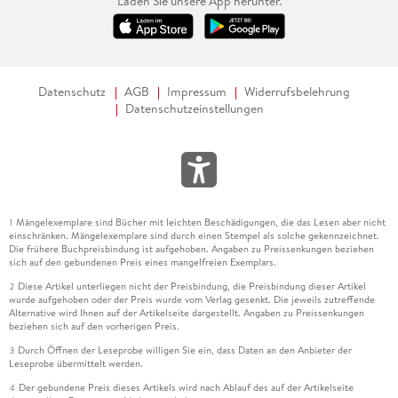
Laden Sie unsere App herunter.
Datenschutz
AGB
Impressum
Widerrufsbelehrung
Datenschutzeinstellungen
Mängelexemplare sind Bücher mit leichten Beschädigungen, die das Lesen aber nicht
1
einschränken. Mängelexemplare sind durch einen Stempel als solche gekennzeichnet.
Die frühere Buchpreisbindung ist aufgehoben. Angaben zu Preissenkungen beziehen
sich auf den gebundenen Preis eines mangelfreien Exemplars.
Diese Artikel unterliegen nicht der Preisbindung, die Preisbindung dieser Artikel
2
wurde aufgehoben oder der Preis wurde vom Verlag gesenkt. Die jeweils zutreffende
Alternative wird Ihnen auf der Artikelseite dargestellt. Angaben zu Preissenkungen
beziehen sich auf den vorherigen Preis.
Durch Öffnen der Leseprobe willigen Sie ein, dass Daten an den Anbieter der
3
Leseprobe übermittelt werden.
Der gebundene Preis dieses Artikels wird nach Ablauf des auf der Artikelseite
4