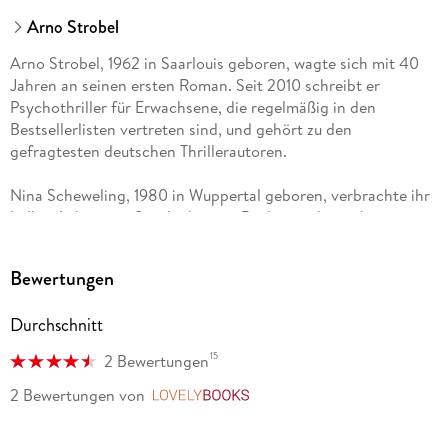
Arno Strobel
Arno Strobel, 1962 in Saarlouis geboren, wagte sich mit 40
Jahren an seinen ersten Roman. Seit 2010 schreibt er
Psychothriller für Erwachsene, die regelmäßig in den
Bestsellerlisten vertreten sind, und gehört zu den
gefragtesten deutschen Thrillerautoren.
Nina Scheweling, 1980 in Wuppertal geboren, verbrachte ihr
halbes Leben mit Geschichten in Büchern oder in ihrer
Fantasie. Nach einem Literaturstudium und einigen Jahren als
Lektorin und Übersetzerin machte sie ihren Kindheitstraum
Bewertungen
wahr und begann, selbst Geschichten zu erzählen. Seitdem
schreibt sie erfolgreich Kinder- und Jugendbücher für
Durchschnitt
verschiedene Verlage. Sie lebt mit ihrem Mann und ihren
beiden Kindern in der Nähe von Freiburg.
15
2 Bewertungen
2 Bewertungen
von
LovelyBooks