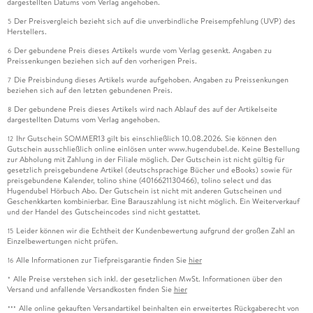
dargestellten Datums vom Verlag angehoben.
Der Preisvergleich bezieht sich auf die unverbindliche Preisempfehlung (UVP) des
5
Herstellers.
Der gebundene Preis dieses Artikels wurde vom Verlag gesenkt. Angaben zu
6
Preissenkungen beziehen sich auf den vorherigen Preis.
Die Preisbindung dieses Artikels wurde aufgehoben. Angaben zu Preissenkungen
7
beziehen sich auf den letzten gebundenen Preis.
Der gebundene Preis dieses Artikels wird nach Ablauf des auf der Artikelseite
8
dargestellten Datums vom Verlag angehoben.
Ihr Gutschein SOMMER13 gilt bis einschließlich 10.08.2026. Sie können den
12
Gutschein ausschließlich online einlösen unter www.hugendubel.de. Keine Bestellung
zur Abholung mit Zahlung in der Filiale möglich. Der Gutschein ist nicht gültig für
gesetzlich preisgebundene Artikel (deutschsprachige Bücher und eBooks) sowie für
preisgebundene Kalender, tolino shine (4016621130466), tolino select und das
Hugendubel Hörbuch Abo. Der Gutschein ist nicht mit anderen Gutscheinen und
Geschenkkarten kombinierbar. Eine Barauszahlung ist nicht möglich. Ein Weiterverkauf
und der Handel des Gutscheincodes sind nicht gestattet.
Leider können wir die Echtheit der Kundenbewertung aufgrund der großen Zahl an
15
Einzelbewertungen nicht prüfen.
Alle Informationen zur Tiefpreisgarantie finden Sie
hier
16
Alle Preise verstehen sich inkl. der gesetzlichen MwSt. Informationen über den
*
Versand und anfallende Versandkosten finden Sie
hier
Alle online gekauften Versandartikel beinhalten ein erweitertes Rückgaberecht von
***