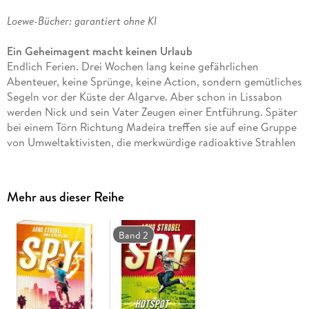
Loewe-Bücher: garantiert ohne KI
Ein Geheimagent macht keinen Urlaub
Endlich Ferien. Drei Wochen lang keine gefährlichen
Abenteuer, keine Sprünge, keine Action, sondern gemütliches
Segeln vor der Küste der Algarve. Aber schon in Lissabon
werden Nick und sein Vater Zeugen einer Entführung. Später
bei einem Törn Richtung Madeira treffen sie auf eine Gruppe
von Umweltaktivisten, die merkwürdige radioaktive Strahlen
gemessen haben. Und schließlich verschwindet ein ganzes
Kreuzfahrtschiff für 15 Minuten von der Wasseroberfläche.
Welcher Geheimdienst hat da wohl seine Finger im Spiel?
Mehr aus dieser Reihe
Auch Band 5 der
Abenteuer-Reihe
von
Bestsellerautor
Arno
Strobel
und
Nina Scheweling
bietet turboschnelle
Action
und
Band 2
ist das ideale Lesefutter für
Jungen
und
Mädchen
.