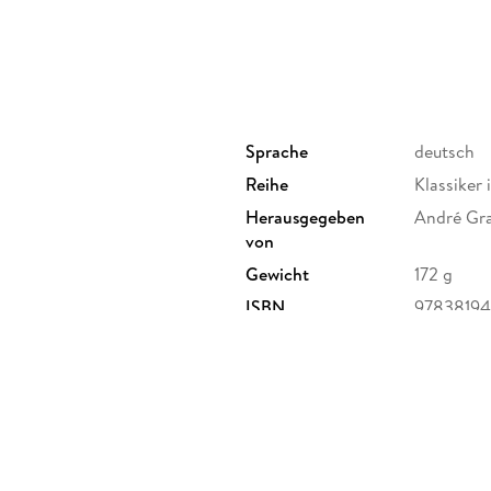
Sprache
deutsch
Reihe
Klassiker 
Herausgegeben
André Gr
von
Gewicht
172 g
ISBN
97838194
 Albrechtstraße 14, 80636
a