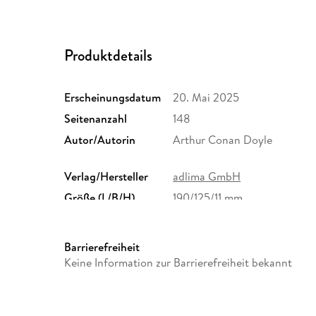
Produktdetails
Erscheinungsdatum
20. Mai 2025
Seitenanzahl
148
Autor/Autorin
Arthur Conan Doyle
Verlag/Hersteller
adlima GmbH
Größe (L/B/H)
190/125/11 mm
Herstelleradresse
tolino media GmbH & Co.KG,
München, gpsr@tolino.medi
Barrierefreiheit
Keine Information zur Barrierefreiheit bekannt