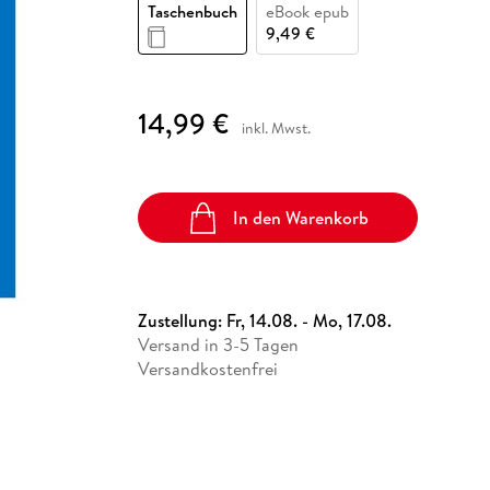
Fremdsprachige Bücher
Taschenbuch
eBook epub
n Lernhilfen
 Jugendbücher
eiber
Hörbuch Downloads im Bundle
cher
 Vergleich
 Puzzlezubehör
Lernen
New Adult
STABILO
9,49 €
Taschenbücher
hilfen
hriller
 Backen
er
lender
Ratgeber
op
hriller
Romance
14,99 €
inkl. Mwst.
Sachbücher
precher:innen
Science Fiction
Fremdsprachige Bücher
In den Warenkorb
Zustellung:
Fr, 14.08. - Mo, 17.08.
Versand in 3-5 Tagen
Versandkostenfrei