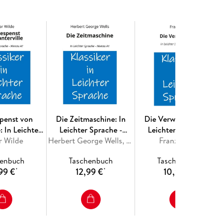
penst von
Die Zeitmaschine: In
Die Verwandlung: In
: In Leichter
Leichter Sprache -
Leichter Sprache -
- Niveau A1
r Wilde
Niveau A1
Herbert George Wells, H. G. Wells
Franz Kafka
Niveau A1
henbuch
Taschenbuch
Taschenbuch
99 €
12,99 €
10,99 €
*
*
*