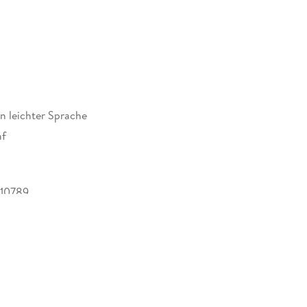
in leichter Sprache
af
10789