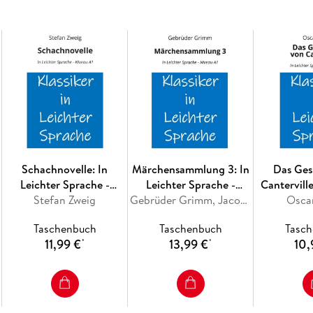
Schachnovelle: In
Märchensammlung 3: In
Das Ges
Leichter Sprache -
Leichter Sprache -
Canterville
Stefan Zweig
Niveau A1
Niveau A1
Gebrüder Grimm, Jacob Grimm
Sprache 
Osca
Taschenbuch
Taschenbuch
Tasc
11,99 €
13,99 €
10,
*
*