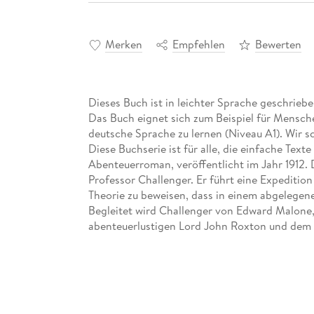
Merken
Empfehlen
Bewerten
Dieses Buch ist in leichter Sprache geschrieb
Das Buch eignet sich zum Beispiel für Mensch
deutsche Sprache zu lernen (Niveau A1). Wir s
Diese Buchserie ist für alle, die einfache Texte
Abenteuerroman, veröffentlicht im Jahr 1912.
Professor Challenger. Er führt eine Expeditio
Theorie zu beweisen, dass in einem abgelegene
Begleitet wird Challenger von Edward Malone,
abenteuerlustigen Lord John Roxton und dem
stellen sie sich den Gefahren des Dschungels u
tatsächlich auf Dinosaurier und andere prähist
eine Mischung aus wissenschaftlicher Neugier 
faszinierende und spannende Erzählung, die die 
noch unerforschte Geheimnisse geborgen hat