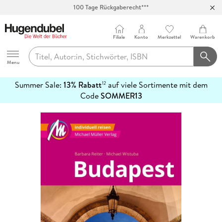
100 Tage Rückgaberecht***
Abholung in über 100 Filialen
Filiale
Konto
Merkzettel
Warenkorb
Hugendubel
Menu
Summer Sale:
13% Rabatt
auf viele Sortimente mit dem
12
mehr
Code
SOMMER13
erfahren