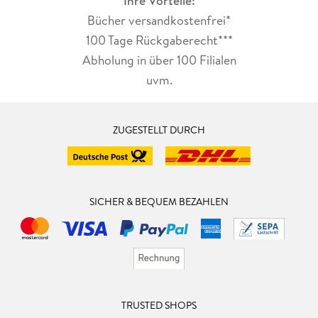
Ihre Vorteile:
Budapest (fast) umsonst231
Bücher versandkostenfrei*
Unterwegs in Budapest237
Übernachten243
100 Tage Rückgaberecht***
Budapest von A bis Z263
Abholung in über 100 Filialen
uvm.
Kompakt
Museen261
Restaurants263
Etwas Ungarisch268
ZUGESTELLT DURCH
Verzeichnisse
Budapest im Kasten274
Kartenverzeichnisse275
SICHER & BEQUEM BEZAHLEN
Impressum276
Register280
TRUSTED SHOPS