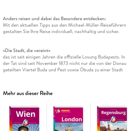
Anders reisen und dabei das Besondere entdecken:
Mit den aktuellen Tipps aus den Michael-Müller-Reiseführern
gestalten Sie Ihre Reise individuell, nachhaltig und sicher.
»Die Stadt, die vereint«
das ist seit einigen Jahren die offizielle Losung Budapests. In
der Tat sind seit November 1873 nicht nur die von der Donau
geteilten Viertel Buda und Pest sowie Óbuda zu einer Stadt
vereint. Budapest verbindet viel mehr: Ost und West, Historie
und Moderne, Kunst, Kultur und Wissenschaft. Barbara Reiter
und Michael Wistuba präsentieren Ihnen in der fünften
Mehr aus dieser Reihe
Auflage unseres Reiseführers »Budapest« diese prächtige
Stadt auf 280 Seiten mit 160 Farbfotos.
Für optimale Orientierung in der neuntgrößten Stadt der EU