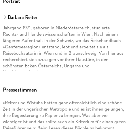
Portrait
Livemusik bis zu Sterneküche Barbara Reiter und Michael
Wistuba haben keine Mühen gescheut und alles für Sie
Barbara Reiter
ausprobiert! Dazu noch weit über 70 detailliert beschriebene
Adressen des Kultur- und Nachtlebens. Mit Kindern
Jahrgang 1971, geboren in Niederösterreich, studierte
unterwegs? Schmales Budget? Auch dafür hat unser
Rechts- und Handelswissenschaften in Wien. Nach einem
Budapest-Reiseführer als kundiger und hilfreicher Begleiter
längeren Aufenthalt in der Schweiz, wo das Reisehandbuch
bewährte Tipps und hilfreiche Hinweise parat.
»Genferseeregion« entstand, lebt und arbeitet sie als
Reisebuchautorin in Wien und in Braunschweig. Von hier aus
recherchiert sie sozusagen vor ihrer Haustüre, in den
Unschlagbares Bundle:
schönsten Ecken Österreichs, Ungarns und
Die
Norddeutschlands.
mmtravel® App
zum City-Guide Budapest ist
ahrgang 1971, geboren in Niederösterreich. Der promovierte
gratis
Pressestimmen
Bauingenieur ist in der Wissenschaft tätig. Nach einem
mit dabei, denn Buch und App gehören für uns einfach
längeren Aufenthalt in der Schweiz, wo er gemeinsam mit
zusammen. Nutzen Sie den inkludierten
»Reiter und Wistuba hatten ganz offensichtlich eine schöne
Barbara Reiter (s. o.) das Reisehandbuch »Genferseeregion«
Freischaltcode
Zeit in der ungarischen Metropole und es ist ihnen gelungen,
schrieb, lebt und arbeitet er in Wien und in Braunschweig.
zum kostenlosen
ihre Begeisterung zu Papier zu bringen. Was aber viel
Download
wichtiger ist und das sollte auch ein Kriterium für einen guten
und laden Sie den
Reiseführer sein: Beim Lesen dieses Büchleins bekommt