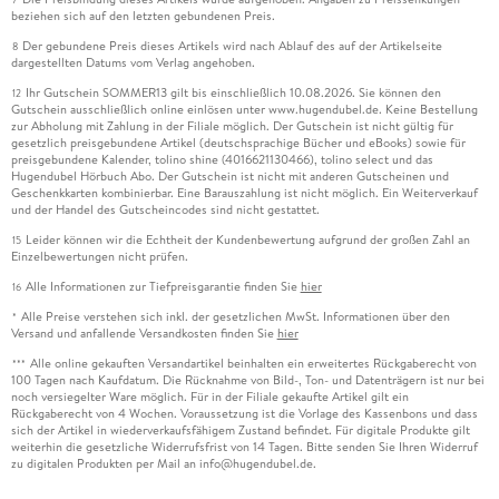
beziehen sich auf den letzten gebundenen Preis.
Der gebundene Preis dieses Artikels wird nach Ablauf des auf der Artikelseite
8
dargestellten Datums vom Verlag angehoben.
Ihr Gutschein SOMMER13 gilt bis einschließlich 10.08.2026. Sie können den
12
Gutschein ausschließlich online einlösen unter www.hugendubel.de. Keine Bestellung
zur Abholung mit Zahlung in der Filiale möglich. Der Gutschein ist nicht gültig für
gesetzlich preisgebundene Artikel (deutschsprachige Bücher und eBooks) sowie für
preisgebundene Kalender, tolino shine (4016621130466), tolino select und das
Hugendubel Hörbuch Abo. Der Gutschein ist nicht mit anderen Gutscheinen und
Geschenkkarten kombinierbar. Eine Barauszahlung ist nicht möglich. Ein Weiterverkauf
und der Handel des Gutscheincodes sind nicht gestattet.
Leider können wir die Echtheit der Kundenbewertung aufgrund der großen Zahl an
15
Einzelbewertungen nicht prüfen.
Alle Informationen zur Tiefpreisgarantie finden Sie
hier
16
Alle Preise verstehen sich inkl. der gesetzlichen MwSt. Informationen über den
*
Versand und anfallende Versandkosten finden Sie
hier
Alle online gekauften Versandartikel beinhalten ein erweitertes Rückgaberecht von
***
100 Tagen nach Kaufdatum. Die Rücknahme von Bild-, Ton- und Datenträgern ist nur bei
noch versiegelter Ware möglich. Für in der Filiale gekaufte Artikel gilt ein
Rückgaberecht von 4 Wochen. Voraussetzung ist die Vorlage des Kassenbons und dass
sich der Artikel in wiederverkaufsfähigem Zustand befindet. Für digitale Produkte gilt
weiterhin die gesetzliche Widerrufsfrist von 14 Tagen. Bitte senden Sie Ihren Widerruf
zu digitalen Produkten per Mail an info@hugendubel.de.