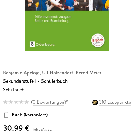
Benjamin Apelojg
,
Ulf Holzendorf
,
Bernd Meier
,
,
Sekundarstufe I - Schülerbuch
Schulbuch
(
0 Bewertungen
)
310 Lesepunkte
15
Buch (kartoniert)
30,99 €
inkl. Mwst.