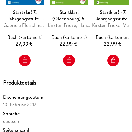
Startklar! 7.
Startklar!
Startklar! - 7.
Jahrgangsstufe -
(Oldenbourg) 6.
Jahrgangsstufe -
Ernährung und
Gabriele Fleischmann, Nina Goldmann, Heide Tremmel-Sack, Petra Westhäuser, Stephanie Wunder
Jahrgangsstufe -
Kirsten Fricke, Hans Hlavacek, Margit Friedlein, Ralf Kassirra, Silke Schrauth
Schülerbuch
Kirsten Fricke, Margit Friedlei
Gesundheit -
Wirtschaft und
Buch (kartoniert)
Buch (kartoniert)
Buch (kartoniert)
Realschule Bayern -
Beruf - Mittelschule
27,99 €
22,99 €
22,99 €
*
*
*
Schülerbuch
Bayern -
Schülerbuch
Produktdetails
Erscheinungsdatum
10. Februar 2017
Sprache
deutsch
Seitenanzahl