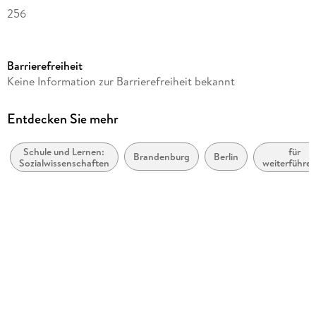
256
Reihe
Startklar!
Barrierefreiheit
Autor/Autorin
Keine Information zur Barrierefreiheit bekannt
Benjamin Apelojg, Ulf Holzendorf, Bernd Meier, Dieter
Mette, Safyah Hassan-Yavuz
Entdecken Sie mehr
Herausgegeben von
Ulf Holzendorf, Bernd Meier, Dieter Mette
Schule und Lernen:
für
Brandenburg
Berlin
Sozialwissenschaften
weiterführe
Verlag/Hersteller
Schulen
Oldenbourg Schulbuchverl.
Produktart
kartoniert
Abbildungen
zahlreiche Abbildungen
Schulfach
Arbeitslehre