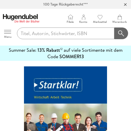
100 Tage Rückgaberecht***
Abholung in über 100 Filialen
Filiale
Konto
Merkzettel
Warenkorb
Hugendubel
Menu
Summer Sale:
13% Rabatt
auf viele Sortimente mit dem
12
mehr
Code
SOMMER13
erfahren