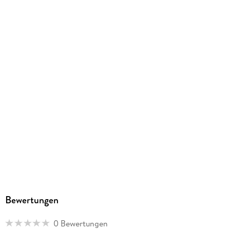
Schulbuch-Region
Brandenburg, Berlin
Schulform
Gesamtschule, Gymnasium, Sekundarschule (alle
kombinierten Haupt- und Realschularten)
Gewicht
531 g
Größe (L/B/H)
259/192/15 mm
Sonstiges
Online-Komponente
ISBN
9783637019607
Herstelleradresse
Bewertungen
Cornelsen Verlag GmbH, Mecklenburgische Straße 53, 14197
Berlin, service@cornelsen.de
0 Bewertungen