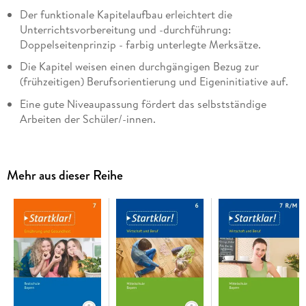
Der funktionale Kapitelaufbau erleichtert die
Unterrichtsvorbereitung und -durchführung:
Doppelseitenprinzip - farbig unterlegte Merksätze.
Die Kapitel weisen einen durchgängigen Bezug zur
(frühzeitigen) Berufsorientierung und Eigeninitiative auf.
Eine gute Niveaupassung fördert das selbstständige
Arbeiten der Schüler/-innen.
Aufgaben- und Kompetenz-Seiten auf drei Niveaus sowie
Kopiervorlagen in den Handreichungen ermöglichen
Differenzierung.
Mehr aus dieser Reihe
Die Sprache ist schülernah.
Aktuelle Onlinematerialien sind über Webcodes erhältlich.