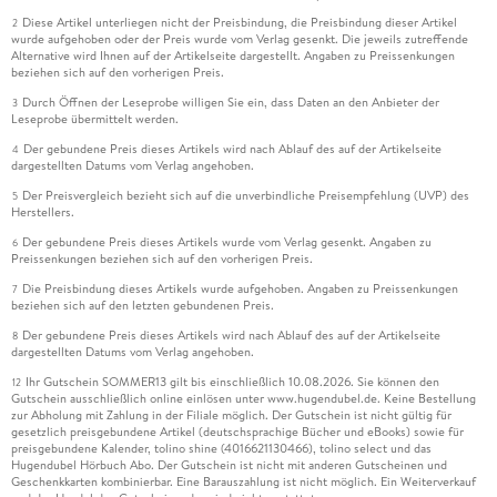
Diese Artikel unterliegen nicht der Preisbindung, die Preisbindung dieser Artikel
2
wurde aufgehoben oder der Preis wurde vom Verlag gesenkt. Die jeweils zutreffende
Alternative wird Ihnen auf der Artikelseite dargestellt. Angaben zu Preissenkungen
beziehen sich auf den vorherigen Preis.
Durch Öffnen der Leseprobe willigen Sie ein, dass Daten an den Anbieter der
3
Leseprobe übermittelt werden.
Der gebundene Preis dieses Artikels wird nach Ablauf des auf der Artikelseite
4
dargestellten Datums vom Verlag angehoben.
Der Preisvergleich bezieht sich auf die unverbindliche Preisempfehlung (UVP) des
5
Herstellers.
Der gebundene Preis dieses Artikels wurde vom Verlag gesenkt. Angaben zu
6
Preissenkungen beziehen sich auf den vorherigen Preis.
Die Preisbindung dieses Artikels wurde aufgehoben. Angaben zu Preissenkungen
7
beziehen sich auf den letzten gebundenen Preis.
Der gebundene Preis dieses Artikels wird nach Ablauf des auf der Artikelseite
8
dargestellten Datums vom Verlag angehoben.
Ihr Gutschein SOMMER13 gilt bis einschließlich 10.08.2026. Sie können den
12
Gutschein ausschließlich online einlösen unter www.hugendubel.de. Keine Bestellung
zur Abholung mit Zahlung in der Filiale möglich. Der Gutschein ist nicht gültig für
gesetzlich preisgebundene Artikel (deutschsprachige Bücher und eBooks) sowie für
preisgebundene Kalender, tolino shine (4016621130466), tolino select und das
Hugendubel Hörbuch Abo. Der Gutschein ist nicht mit anderen Gutscheinen und
Geschenkkarten kombinierbar. Eine Barauszahlung ist nicht möglich. Ein Weiterverkauf