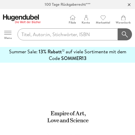
100 Tage Rückgaberecht***
Abholung in über 100 Filialen
Filiale
Konto
Merkzettel
Warenkorb
Hugendubel
Menu
Summer Sale:
13% Rabatt
auf viele Sortimente mit dem
12
mehr
Code
SOMMER13
erfahren