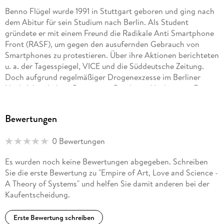
Benno Flügel wurde 1991 in Stuttgart geboren und ging nach
dem Abitur für sein Studium nach Berlin. Als Student
gründete er mit einem Freund die Radikale Anti Smartphone
Front (RASF), um gegen den ausufernden Gebrauch von
Smartphones zu protestieren. Über ihre Aktionen berichteten
u. a. der Tagesspiegel, VICE und die Süddeutsche Zeitung.
Doch aufgrund regelmäßiger Drogenexzesse im Berliner
Nachtleben bekam Benno eine Psychose. Nach einem Entzug
in seiner Heimatstadt erschien im Jahr 2022 sein Roman
Rausch und Reue. Im Jahr 2026 erschien sein Reisebericht
Bewertungen
Welcome to América, sein Roman Wonach wir streben und
sein Sachbuch Empire of Art, Love and Science - Theorie der
0 Bewertungen
Systeme. Im Februar 2026 reaktivierte er die RASF und
betreut sie nun als Künstler und Aktivist.
Es wurden noch keine Bewertungen abgegeben. Schreiben
Sie die erste Bewertung zu "Empire of Art, Love and Science -
A Theory of Systems" und helfen Sie damit anderen bei der
Kaufentscheidung.
Erste Bewertung schreiben