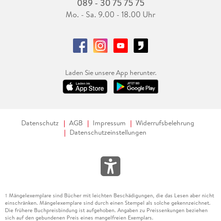
089 - 30 75 75 75
Mo. - Sa. 9.00 - 18.00 Uhr
Laden Sie unsere App herunter.
Datenschutz
AGB
Impressum
Widerrufsbelehrung
Datenschutzeinstellungen
Mängelexemplare sind Bücher mit leichten Beschädigungen, die das Lesen aber nicht
1
einschränken. Mängelexemplare sind durch einen Stempel als solche gekennzeichnet.
Die frühere Buchpreisbindung ist aufgehoben. Angaben zu Preissenkungen beziehen
sich auf den gebundenen Preis eines mangelfreien Exemplars.