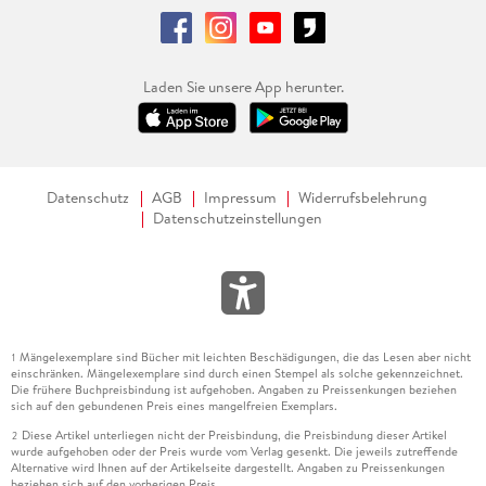
Laden Sie unsere App herunter.
Datenschutz
AGB
Impressum
Widerrufsbelehrung
Datenschutzeinstellungen
Mängelexemplare sind Bücher mit leichten Beschädigungen, die das Lesen aber nicht
1
einschränken. Mängelexemplare sind durch einen Stempel als solche gekennzeichnet.
Die frühere Buchpreisbindung ist aufgehoben. Angaben zu Preissenkungen beziehen
sich auf den gebundenen Preis eines mangelfreien Exemplars.
Diese Artikel unterliegen nicht der Preisbindung, die Preisbindung dieser Artikel
2
wurde aufgehoben oder der Preis wurde vom Verlag gesenkt. Die jeweils zutreffende
Alternative wird Ihnen auf der Artikelseite dargestellt. Angaben zu Preissenkungen
beziehen sich auf den vorherigen Preis.