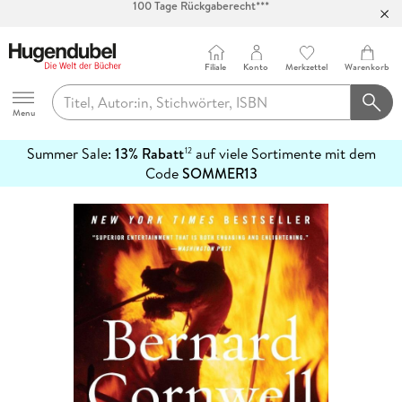
Abholung in über 100 Filialen
Filiale
Konto
Merkzettel
Warenkorb
Hugendubel
Menu
Summer Sale:
13% Rabatt
auf viele Sortimente mit dem
12
mehr
Code
SOMMER13
erfahren