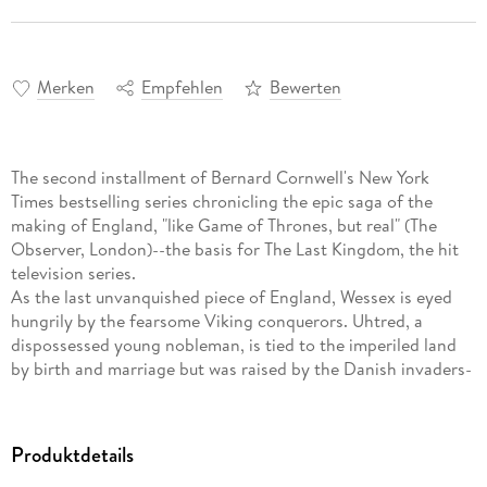
Merken
Empfehlen
Bewerten
The second installment of Bernard Cornwell's New York
Times bestselling series chronicling the epic saga of the
making of England, "like Game of Thrones, but real" (The
Observer, London)--the basis for The Last Kingdom, the hit
television series.
As the last unvanquished piece of England, Wessex is eyed
hungrily by the fearsome Viking conquerors. Uhtred, a
dispossessed young nobleman, is tied to the imperiled land
by birth and marriage but was raised by the Danish invaders-
-and he questions where his allegiance must lie. But blood is
his destiny, and when the overwhelming Viking horde attacks
out of a wintry darkness, Uhtred must put aside all hatred
Produktdetails
and distrust and stand beside his embattled country's