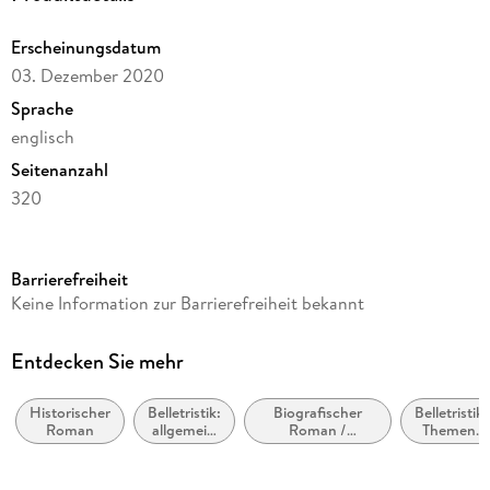
Erscheinungsdatum
03. Dezember 2020
Sprache
englisch
Seitenanzahl
320
Reihe
Saxon Stories / The Last Kingdom, 9
Barrierefreiheit
Autor/Autorin
Keine Information zur Barrierefreiheit bekannt
Bernard Cornwell
Verlag/Hersteller
Entdecken Sie mehr
HarperCollins Publishers
Historischer
Belletristik:
Biografischer
Belletristik:
Produktart
Roman
allgemein
Roman /
Themen,
kartoniert
und
Autobiografischer
Stoffe,
literarisch,
Roman
Motive:
Gewicht
nicht nach
Politik