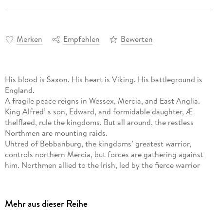
Merken
Empfehlen
Bewerten
His blood is Saxon. His heart is Viking. His battleground is
England.
A fragile peace reigns in Wessex, Mercia, and East Anglia.
King Alfred’ s son, Edward, and formidable daughter, Æ
thelflaed, rule the kingdoms. But all around, the restless
Northmen are mounting raids.
Uhtred of Bebbanburg, the kingdoms’ greatest warrior,
controls northern Mercia, but forces are gathering against
him. Northmen allied to the Irish, led by the fierce warrior
Ragnall Ivarson, are soon joined by the Northumbrians, and
their strength could prove overwhelming. And with Uhtred’ s
own daughter married to Ivarson’ s brother, who can be
Mehr aus dieser Reihe
trusted?