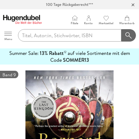
100 Tage Rückgaberecht***
Abholung in über 100 Filialen
Filiale
Konto
Merkzettel
Warenkorb
Hugendubel
Menu
Summer Sale:
13% Rabatt
auf viele Sortimente mit dem
12
mehr
Code
SOMMER13
erfahren
Band 9