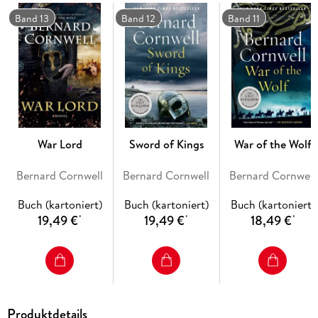
In the struggle between family and loyalty, between personal
ambition and political commitment, there will be no easy
Band 13
Band 12
Band 11
path. But a man with a warrior’ s courage may be able to find
it. Such a man is Uhtred, and this may be his finest hour.
War Lord
Sword of Kings
War of the Wolf
Bernard Cornwell
Bernard Cornwell
Bernard Cornwell
Buch (kartoniert)
Buch (kartoniert)
Buch (kartoniert)
19,49 €
19,49 €
18,49 €
*
*
*
Produktdetails