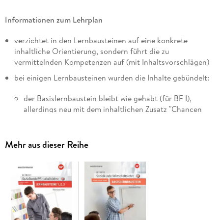
Informationen zum Lehrplan
verzichtet in den Lernbausteinen auf eine konkrete
inhaltliche Orientierung, sondern führt die zu
vermittelnden Kompetenzen auf (mit Inhaltsvorschlägen)
bei einigen Lernbausteinen wurden die Inhalte gebündelt:
der Basislernbaustein bleibt wie gehabt (für BF I),
allerdings neu mit dem inhaltlichen Zusatz "Chancen
und Risiken sozialer Netzwerke reflektieren"
Lernbaustein 1 wird zu Lernbaustein 2 (für BF II und
Mehr aus dieser Reihe
BS/HBF)
Lernbaustein 2 wird zu Lernbaustein 3 (für BF II und
BS/HBF)
Lernbaustein 3 und Lernbaustein "Wirtschaftslehre"
werden zu Lernbaustein 1(für BS/HBF)
Lernbaustein 4 wird zu Lernbaustein 6 (für BOS II)