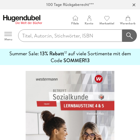
100 Tage Rückgaberecht***
Abholung in über 100 Filialen
Filiale
Konto
Merkzettel
Warenkorb
Hugendubel
Menu
Summer Sale:
13% Rabatt
auf viele Sortimente mit dem
12
mehr
Code
SOMMER13
erfahren