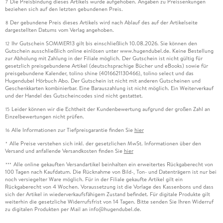
Die Preisbindung dieses Artikels wurde aufgehoben. Angaben zu Preissenkungen
7
beziehen sich auf den letzten gebundenen Preis.
Der gebundene Preis dieses Artikels wird nach Ablauf des auf der Artikelseite
8
dargestellten Datums vom Verlag angehoben.
Ihr Gutschein SOMMER13 gilt bis einschließlich 10.08.2026. Sie können den
12
Gutschein ausschließlich online einlösen unter www.hugendubel.de. Keine Bestellung
zur Abholung mit Zahlung in der Filiale möglich. Der Gutschein ist nicht gültig für
gesetzlich preisgebundene Artikel (deutschsprachige Bücher und eBooks) sowie für
preisgebundene Kalender, tolino shine (4016621130466), tolino select und das
Hugendubel Hörbuch Abo. Der Gutschein ist nicht mit anderen Gutscheinen und
Geschenkkarten kombinierbar. Eine Barauszahlung ist nicht möglich. Ein Weiterverkauf
und der Handel des Gutscheincodes sind nicht gestattet.
Leider können wir die Echtheit der Kundenbewertung aufgrund der großen Zahl an
15
Einzelbewertungen nicht prüfen.
Alle Informationen zur Tiefpreisgarantie finden Sie
hier
16
Alle Preise verstehen sich inkl. der gesetzlichen MwSt. Informationen über den
*
Versand und anfallende Versandkosten finden Sie
hier
Alle online gekauften Versandartikel beinhalten ein erweitertes Rückgaberecht von
***
100 Tagen nach Kaufdatum. Die Rücknahme von Bild-, Ton- und Datenträgern ist nur bei
noch versiegelter Ware möglich. Für in der Filiale gekaufte Artikel gilt ein
Rückgaberecht von 4 Wochen. Voraussetzung ist die Vorlage des Kassenbons und dass
sich der Artikel in wiederverkaufsfähigem Zustand befindet. Für digitale Produkte gilt
weiterhin die gesetzliche Widerrufsfrist von 14 Tagen. Bitte senden Sie Ihren Widerruf
zu digitalen Produkten per Mail an info@hugendubel.de.