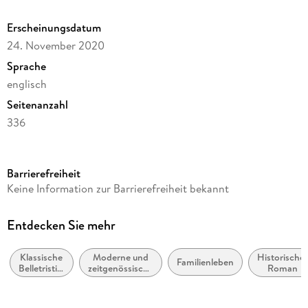
that only Betty Smith could write.
Erscheinungsdatum
24. November 2020
Sprache
englisch
Seitenanzahl
336
Reihe
Harper Perennial Modern Classics
Barrierefreiheit
Autor/Autorin
Keine Information zur Barrierefreiheit bekannt
Betty Smith
Verlag/Hersteller
Entdecken Sie mehr
HarperCollins
Klassische
Moderne und
Historischer
Produktart
Familienleben
Belletristik:
zeitgenössische
Roman
kartoniert
allgemein
Liebesromane /
und
Romance
Gewicht
literarisch