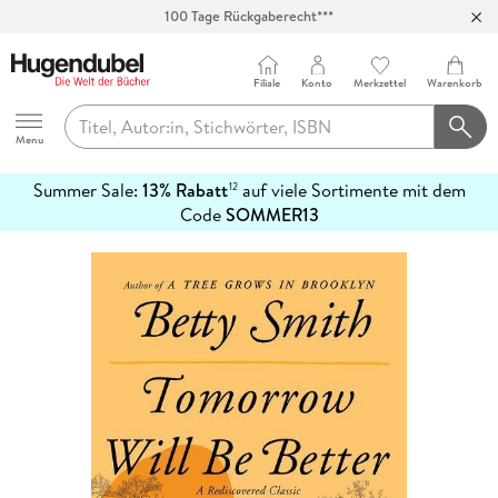
Abholung in über 100 Filialen
Filiale
Konto
Merkzettel
Warenkorb
Hugendubel
Menu
Summer Sale:
13% Rabatt
auf viele Sortimente mit dem
12
mehr
Code
SOMMER13
erfahren