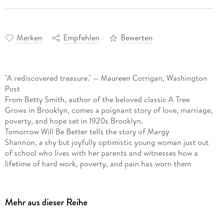
Merken
Empfehlen
Bewerten
"A rediscovered treasure." — Maureen Corrigan, Washington
Post
From Betty Smith, author of the beloved classic A Tree
Grows in Brooklyn, comes a poignant story of love, marriage,
poverty, and hope set in 1920s Brooklyn.
Tomorrow Will Be Better tells the story of Margy
Shannon, a shy but joyfully optimistic young woman just out
of school who lives with her parents and witnesses how a
lifetime of hard work, poverty, and pain has worn them
down. Her mother's resentment toward being a housewife
and her father's inability to express his emotions result in a
tense home life where Margy has no voice. Unable to speak
Mehr aus dieser Reihe
up against her overbearing mother, Margy takes refuge in her
dreams of a better life.