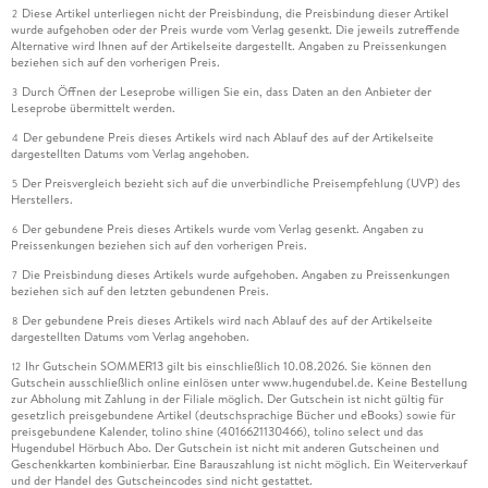
Diese Artikel unterliegen nicht der Preisbindung, die Preisbindung dieser Artikel
2
wurde aufgehoben oder der Preis wurde vom Verlag gesenkt. Die jeweils zutreffende
Alternative wird Ihnen auf der Artikelseite dargestellt. Angaben zu Preissenkungen
beziehen sich auf den vorherigen Preis.
Durch Öffnen der Leseprobe willigen Sie ein, dass Daten an den Anbieter der
3
Leseprobe übermittelt werden.
Der gebundene Preis dieses Artikels wird nach Ablauf des auf der Artikelseite
4
dargestellten Datums vom Verlag angehoben.
Der Preisvergleich bezieht sich auf die unverbindliche Preisempfehlung (UVP) des
5
Herstellers.
Der gebundene Preis dieses Artikels wurde vom Verlag gesenkt. Angaben zu
6
Preissenkungen beziehen sich auf den vorherigen Preis.
Die Preisbindung dieses Artikels wurde aufgehoben. Angaben zu Preissenkungen
7
beziehen sich auf den letzten gebundenen Preis.
Der gebundene Preis dieses Artikels wird nach Ablauf des auf der Artikelseite
8
dargestellten Datums vom Verlag angehoben.
Ihr Gutschein SOMMER13 gilt bis einschließlich 10.08.2026. Sie können den
12
Gutschein ausschließlich online einlösen unter www.hugendubel.de. Keine Bestellung
zur Abholung mit Zahlung in der Filiale möglich. Der Gutschein ist nicht gültig für
gesetzlich preisgebundene Artikel (deutschsprachige Bücher und eBooks) sowie für
preisgebundene Kalender, tolino shine (4016621130466), tolino select und das
Hugendubel Hörbuch Abo. Der Gutschein ist nicht mit anderen Gutscheinen und
Geschenkkarten kombinierbar. Eine Barauszahlung ist nicht möglich. Ein Weiterverkauf
und der Handel des Gutscheincodes sind nicht gestattet.