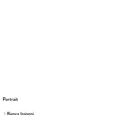
Großformatiges Paperback. Klappenbroschur
ISBN
9783328113454
Herstelleradresse
Penguin Random House Verlagsgruppe GmbH, Neumarkter
Straße 28, 81673 München,
produktsicherheit@penguinrandomhouse.de
Portrait
Bianca Iosivoni