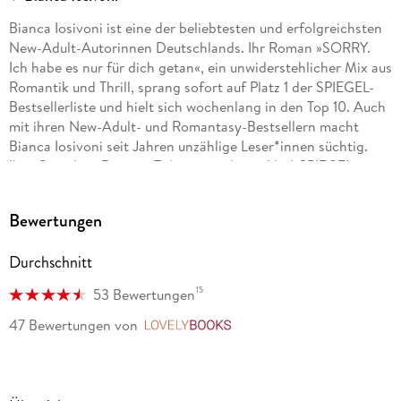
Bianca Iosivoni ist eine der beliebtesten und erfolgreichsten
New-Adult-Autorinnen Deutschlands. Ihr Roman »SORRY.
Ich habe es nur für dich getan«, ein unwiderstehlicher Mix aus
Romantik und Thrill, sprang sofort auf Platz 1 der SPIEGEL-
Bestsellerliste und hielt sich wochenlang in den Top 10. Auch
mit ihren New-Adult- und Romantasy-Bestsellern macht
Bianca Iosivoni seit Jahren unzählige Leser*innen süchtig.
Ihre Canadian-Dreams-Trilogie wurde zur Nr. 1-SPIEGEL-
Bestsellerreihe und sorgte für ausverkaufte Lesungen und
endlose Signierschlangen. Mit »Silver Lights« kehrt die
Bewertungen
Autorin auf dringenden Wunsch ihrer Fans endlich zurück
nach Golden Bay.
Durchschnitt
15
53 Bewertungen
47 Bewertungen
von
LovelyBooks