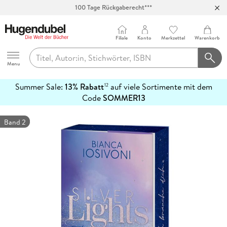
100 Tage Rückgaberecht***
Abholung in über 100 Filialen
Filiale
Konto
Merkzettel
Warenkorb
Hugendubel
Menu
Summer Sale:
13% Rabatt
auf viele Sortimente mit dem
12
mehr
Code
SOMMER13
erfahren
Band 2