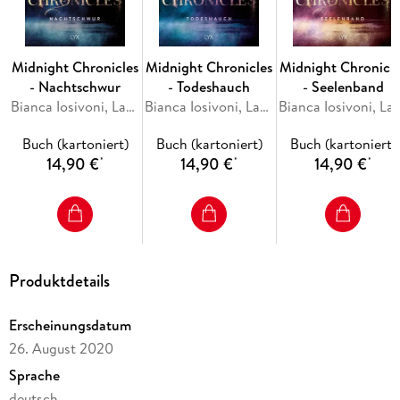
Midnight Chronicles
Midnight Chronicles
Midnight Chronicle
- Nachtschwur
- Todeshauch
- Seelenband
Bianca Iosivoni, Laura Kneidl
Bianca Iosivoni, Laura Kneidl
Bianca Iosivoni, Lau
Buch (kartoniert)
Buch (kartoniert)
Buch (kartoniert)
14,90 €
14,90 €
14,90 €
*
*
*
Produktdetails
Erscheinungsdatum
26. August 2020
Sprache
deutsch