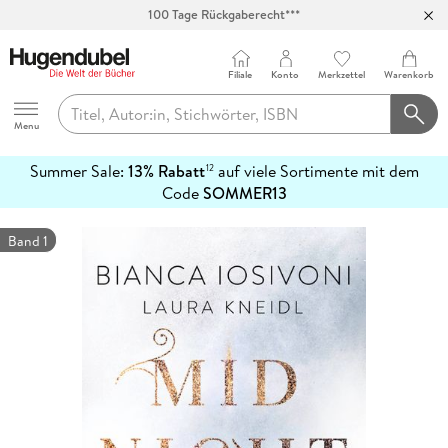
100 Tage Rückgaberecht***
Abholung in über 100 Filialen
Filiale
Konto
Merkzettel
Warenkorb
Hugendubel
Menu
Summer Sale:
13% Rabatt
auf viele Sortimente mit dem
12
mehr
Code
SOMMER13
erfahren
Band 1