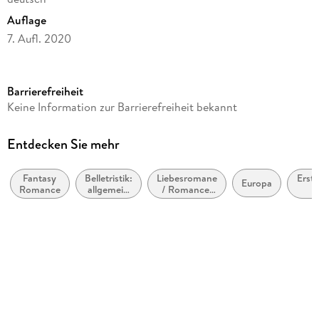
Auflage
7. Aufl. 2020
Seitenanzahl
436
Barrierefreiheit
Altersempfehlung
Keine Information zur Barrierefreiheit bekannt
ab 16 Jahre
Reihe
Entdecken Sie mehr
Midnight Chronicles, 1
Fantasy
Belletristik:
Liebesromane
Erste
Autor/Autorin
Europa
Romance
allgemein
/ Romance:
Bianca Iosivoni, Laura Kneidl
und
Romantasy,
Jahr
literarisch,
paranormal
(ca
Verlag/Hersteller
nicht nach
bi
Genre
2
LYX
Originalsprache
deutsch
Produktart
kartoniert