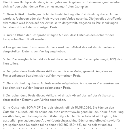
Die frühere Buchpreisbindung ist aufgehoben. Angaben zu Preissenkungen beziehen
sich auf den gebundenen Preis eines mangelfreien Exemplars.
Diese Artikel unterliegen nicht der Preisbindung, die Preisbindung dieser Artikel
2
wurde aufgehoben oder der Preis wurde vom Verlag gesenkt. Die jeweils zutreffende
Alternative wird Ihnen auf der Artikelseite dargestellt. Angaben zu Preissenkungen
beziehen sich auf den vorherigen Preis.
Durch Öffnen der Leseprobe willigen Sie ein, dass Daten an den Anbieter der
3
Leseprobe übermittelt werden.
Der gebundene Preis dieses Artikels wird nach Ablauf des auf der Artikelseite
4
dargestellten Datums vom Verlag angehoben.
Der Preisvergleich bezieht sich auf die unverbindliche Preisempfehlung (UVP) des
5
Herstellers.
Der gebundene Preis dieses Artikels wurde vom Verlag gesenkt. Angaben zu
6
Preissenkungen beziehen sich auf den vorherigen Preis.
Die Preisbindung dieses Artikels wurde aufgehoben. Angaben zu Preissenkungen
7
beziehen sich auf den letzten gebundenen Preis.
Der gebundene Preis dieses Artikels wird nach Ablauf des auf der Artikelseite
8
dargestellten Datums vom Verlag angehoben.
Ihr Gutschein SOMMER13 gilt bis einschließlich 10.08.2026. Sie können den
12
Gutschein ausschließlich online einlösen unter www.hugendubel.de. Keine Bestellung
zur Abholung mit Zahlung in der Filiale möglich. Der Gutschein ist nicht gültig für
gesetzlich preisgebundene Artikel (deutschsprachige Bücher und eBooks) sowie für
preisgebundene Kalender, tolino shine (4016621130466), tolino select und das