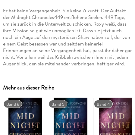
Er hat keine Vergangenheit. Sie keine Zukunft. Der Auftakt
der Midnight Chronicles449 entflohene Seelen. 449 Tage,
um sie zurück in die Unterwelt zu schicken. Roxy weiß, dass
ihre Mission so gut wie unmöglich ist. Dass sie jetzt auch
noch ein Auge auf den mysteriösen Shaw haben soll, der von
einem Geist besessen war und seitdem keinerlei
Erinnerungen an seine Vergangenheit hat, passt ihr daher gar
nicht. Vor allem weil das Kribbeln zwischen ihnen mit jedem
Augenblick, den sie miteinander verbringen, heftiger wird.
Und das ist nicht nur für Roxys Herz gefährlich - sondern
auch für ihr Leben. . ."Magisch, kraftvoll, intensiv. Ein
imposanter Reihenauftakt, der mein Kämpferherz erwachen
Mehr aus dieser Reihe
lässt." RED FAIRY BOOKS Band 1 der New-Adult-Fantasy-
Reihe von Bianca Iosivoni und Laura Kneidl
Band 6
Band 5
Band 4