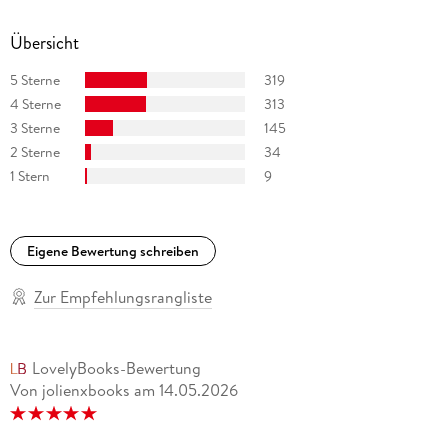
Lieblingsbüchern begann sie 2009 an ihrem ersten eigenen
Roman zu arbeiten. Nach einem längeren Aufenthalt in
Übersicht
Schottland lebt die Autorin heute in Leipzig, wo ihre
Wohnung einer Bibliothek ähnelt.
5 Sterne
319
4 Sterne
313
3 Sterne
145
2 Sterne
34
1 Stern
9
Eigene Bewertung schreiben
Zur Empfehlungsrangliste
LovelyBooks-Bewertung
Von jolienxbooks
am
14.05.2026