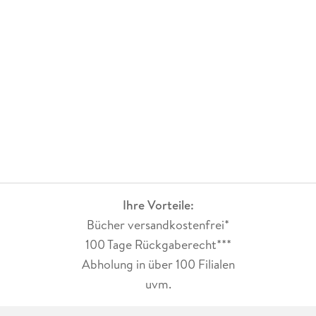
kann auf Dauer etwas auffällig wirken und den Lesefluss
leicht stören, auch wenn es der Spannung keinen
gravierenden Abbruch tut.Das Ende des Buches ist relativ
offen gehalten, was gut zur Struktur einer Reihe passt. Roxys
Aufgabe ist noch lange nicht abgeschlossen, und viele
Fragen bleiben unbeantwortet - ein klarer Anreiz,
weiterzulesen und tiefer in die Geschichte
einzutauchen.Fazit:Ein spannender, wenn auch nicht
besonders tiefgründiger Auftakt, der mit einer interessanten
Welt und solider Handlung überzeugt. Kleine sprachliche
Schwächen und ein eher offenes Ende trüben das Gesamtbild
nur leicht, machen aber gleichzeitig neugierig auf die
Fortsetzung.
Ihre Vorteile:
Bücher versandkostenfrei*
100 Tage Rückgaberecht***
Abholung in über 100 Filialen
uvm.