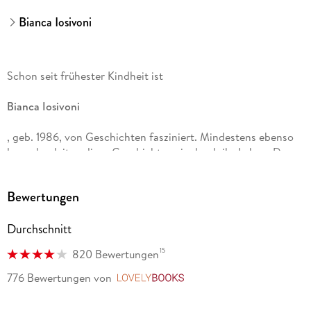
Bianca Iosivoni
Schon seit frühester Kindheit ist
Bianca Iosivoni
, geb. 1986, von Geschichten fasziniert. Mindestens ebenso
lange begleiten diese Geschichten sie durch ihr Leben. Den
Kopf voller Ideen begann sie als Teenager mit dem Schreiben
und kann sich seither nicht vorstellen, je wieder damit
Bewertungen
aufzuhören.
Durchschnitt
Laura Kneidl
15
820 Bewertungen
776 Bewertungen
von
LovelyBooks
schreibt Romane über alltägliche Herausforderungen,
phantastische Welten und die Liebe. Inspiriert von ihren