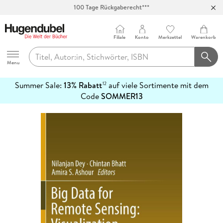
Abholung in über 100 Filialen
Filiale
Konto
Merkzettel
Warenkorb
Hugendubel
Menu
Summer Sale:
13% Rabatt
auf viele Sortimente mit dem
12
mehr
Code
SOMMER13
erfahren