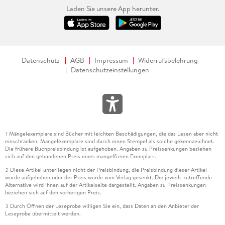
Laden Sie unsere App herunter.
Datenschutz
AGB
Impressum
Widerrufsbelehrung
Datenschutzeinstellungen
Mängelexemplare sind Bücher mit leichten Beschädigungen, die das Lesen aber nicht
1
einschränken. Mängelexemplare sind durch einen Stempel als solche gekennzeichnet.
Die frühere Buchpreisbindung ist aufgehoben. Angaben zu Preissenkungen beziehen
sich auf den gebundenen Preis eines mangelfreien Exemplars.
Diese Artikel unterliegen nicht der Preisbindung, die Preisbindung dieser Artikel
2
wurde aufgehoben oder der Preis wurde vom Verlag gesenkt. Die jeweils zutreffende
Alternative wird Ihnen auf der Artikelseite dargestellt. Angaben zu Preissenkungen
beziehen sich auf den vorherigen Preis.
Durch Öffnen der Leseprobe willigen Sie ein, dass Daten an den Anbieter der
3
Leseprobe übermittelt werden.