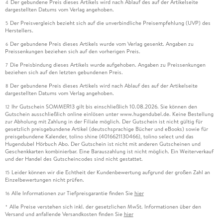
Der gebundene Preis dieses Artikels wird nach Ablauf des auf der Artikelseite
4
dargestellten Datums vom Verlag angehoben.
Der Preisvergleich bezieht sich auf die unverbindliche Preisempfehlung (UVP) des
5
Herstellers.
Der gebundene Preis dieses Artikels wurde vom Verlag gesenkt. Angaben zu
6
Preissenkungen beziehen sich auf den vorherigen Preis.
Die Preisbindung dieses Artikels wurde aufgehoben. Angaben zu Preissenkungen
7
beziehen sich auf den letzten gebundenen Preis.
Der gebundene Preis dieses Artikels wird nach Ablauf des auf der Artikelseite
8
dargestellten Datums vom Verlag angehoben.
Ihr Gutschein SOMMER13 gilt bis einschließlich 10.08.2026. Sie können den
12
Gutschein ausschließlich online einlösen unter www.hugendubel.de. Keine Bestellung
zur Abholung mit Zahlung in der Filiale möglich. Der Gutschein ist nicht gültig für
gesetzlich preisgebundene Artikel (deutschsprachige Bücher und eBooks) sowie für
preisgebundene Kalender, tolino shine (4016621130466), tolino select und das
Hugendubel Hörbuch Abo. Der Gutschein ist nicht mit anderen Gutscheinen und
Geschenkkarten kombinierbar. Eine Barauszahlung ist nicht möglich. Ein Weiterverkauf
und der Handel des Gutscheincodes sind nicht gestattet.
Leider können wir die Echtheit der Kundenbewertung aufgrund der großen Zahl an
15
Einzelbewertungen nicht prüfen.
Alle Informationen zur Tiefpreisgarantie finden Sie
hier
16
Alle Preise verstehen sich inkl. der gesetzlichen MwSt. Informationen über den
*
Versand und anfallende Versandkosten finden Sie
hier