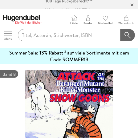
Abholung in über 100 Filialen
Filiale
Konto
Merkzettel
Warenkorb
Hugendubel
Menu
Summer Sale:
13% Rabatt
auf viele Sortimente mit dem
12
mehr
Code
SOMMER13
erfahren
Band 8