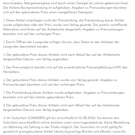
einschränken. Mängelexemplare sind durch einen Stempel als solche gekennzeichnet.
Die frühere Buchpreisbindung ist aufgehoben. Angaben zu Preissenkungen beziehen
sich auf den gebundenen Preis eines mangelfreien Exemplars.
Diese Artikel unterliegen nicht der Preisbindung, die Preisbindung dieser Artikel
2
wurde aufgehoben oder der Preis wurde vom Verlag gesenkt. Die jeweils zutreffende
Alternative wird Ihnen auf der Artikelseite dargestellt. Angaben zu Preissenkungen
beziehen sich auf den vorherigen Preis.
Durch Öffnen der Leseprobe willigen Sie ein, dass Daten an den Anbieter der
3
Leseprobe übermittelt werden.
Der gebundene Preis dieses Artikels wird nach Ablauf des auf der Artikelseite
4
dargestellten Datums vom Verlag angehoben.
Der Preisvergleich bezieht sich auf die unverbindliche Preisempfehlung (UVP) des
5
Herstellers.
Der gebundene Preis dieses Artikels wurde vom Verlag gesenkt. Angaben zu
6
Preissenkungen beziehen sich auf den vorherigen Preis.
Die Preisbindung dieses Artikels wurde aufgehoben. Angaben zu Preissenkungen
7
beziehen sich auf den letzten gebundenen Preis.
Der gebundene Preis dieses Artikels wird nach Ablauf des auf der Artikelseite
8
dargestellten Datums vom Verlag angehoben.
Ihr Gutschein SOMMER13 gilt bis einschließlich 10.08.2026. Sie können den
12
Gutschein ausschließlich online einlösen unter www.hugendubel.de. Keine Bestellung
zur Abholung mit Zahlung in der Filiale möglich. Der Gutschein ist nicht gültig für
gesetzlich preisgebundene Artikel (deutschsprachige Bücher und eBooks) sowie für