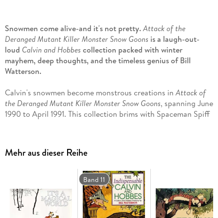
Snowmen come alive-and it's not pretty.
Attack of the
Deranged Mutant Killer Monster Snow Goons
is a laugh-out-
loud
Calvin and Hobbes
collection packed with winter
mayhem, deep thoughts, and the timeless genius of Bill
Watterson.
Calvin's snowmen become monstrous creations in
Attack of
the Deranged Mutant Killer Monster Snow Goons
, spanning June
1990 to April 1991. This collection brims with Spaceman Spiff
adventures, chaotic experiments with the Transmogrifier and
Duplicator, and Calvin's hilariously doomed battles with
babysitter Rosalyn. It is sure to delight fans of classic comic
Mehr aus dieser Reihe
strips and humor that's equal parts clever and chaotic.
Black-and-white dailies and full-color Sunday strips highlight
Band 11
Watterson's gift for blending slapstick comedy, clever satire,
and surprising depth. From outrageous antics to moments of
quiet reflection, these stories capture the boundless scope of