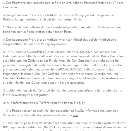
Der Preisvergleich bezieht sich auf die unverbindliche Preisempfehlung (UVP) des
5
Herstellers.
Der gebundene Preis dieses Artikels wurde vom Verlag gesenkt. Angaben zu
6
Preissenkungen beziehen sich auf den vorherigen Preis.
Die Preisbindung dieses Artikels wurde aufgehoben. Angaben zu Preissenkungen
7
beziehen sich auf den letzten gebundenen Preis.
Der gebundene Preis dieses Artikels wird nach Ablauf des auf der Artikelseite
8
dargestellten Datums vom Verlag angehoben.
Ihr Gutschein SOMMER13 gilt bis einschließlich 10.08.2026. Sie können den
12
Gutschein ausschließlich online einlösen unter www.hugendubel.de. Keine Bestellung
zur Abholung mit Zahlung in der Filiale möglich. Der Gutschein ist nicht gültig für
gesetzlich preisgebundene Artikel (deutschsprachige Bücher und eBooks) sowie für
preisgebundene Kalender, tolino shine (4016621130466), tolino select und das
Hugendubel Hörbuch Abo. Der Gutschein ist nicht mit anderen Gutscheinen und
Geschenkkarten kombinierbar. Eine Barauszahlung ist nicht möglich. Ein Weiterverkauf
und der Handel des Gutscheincodes sind nicht gestattet.
Leider können wir die Echtheit der Kundenbewertung aufgrund der großen Zahl an
15
Einzelbewertungen nicht prüfen.
Alle Informationen zur Tiefpreisgarantie finden Sie
hier
16
Alle Preise verstehen sich inkl. der gesetzlichen MwSt. Informationen über den
*
Versand und anfallende Versandkosten finden Sie
hier
Alle online gekauften Versandartikel beinhalten ein erweitertes Rückgaberecht von
***
100 Tagen nach Kaufdatum. Die Rücknahme von Bild-, Ton- und Datenträgern ist nur bei