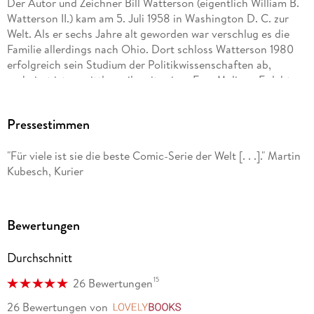
Der Autor und Zeichner Bill Watterson (eigentlich William B.
Watterson II.) kam am 5. Juli 1958 in Washington D. C. zur
Welt. Als er sechs Jahre alt geworden war verschlug es die
Familie allerdings nach Ohio. Dort schloss Watterson 1980
erfolgreich sein Studium der Politikwissenschaften ab,
verheirat ist er mittlerweile mit seiner Frau Melissa. Er lebt
recht zurückgezogen, scheute stets die Öffentlichkeit und
hasste es, im Mittelpunkt zu stehen oder als »Berühmtheit«
Pressestimmen
angesehen zu werden. Seit Ende der 80er Jahre gibt der
beliebte Künstler nun schon keine Interviews mehr. So ist
"Für viele ist sie die beste Comic-Serie der Welt [. . .]." Martin
auch nicht allzu viel über ihn selbst als Menschen bekannt:
Kubesch, Kurier
Nur fünf Jahre nach seinem Studienabschluss veröffentlichte
Watterson dann die Kultserie »Calvin und Hobbes«. Zehn
Jahre lang zeichnete er die Abenteuer des kleinen Jungen
Bewertungen
und dessen Kuscheltiger, bis er am 31. 12. 1995 auf eigenen
Willen hin den letzten Strip um den kleinen Chaoten und
Durchschnitt
dessen Stofftiger veröffentlichte. Gegen Ende seiner
Schaffenszeit wurde sein Comicstrip weltweit in mehr als 2.
15
26 Bewertungen
300 verschiedenen Zeitungen abgedruckt und die Verkäufe
26 Bewertungen
von
LovelyBooks
der einzelnen Sammelalben liegen heute bei rund 30