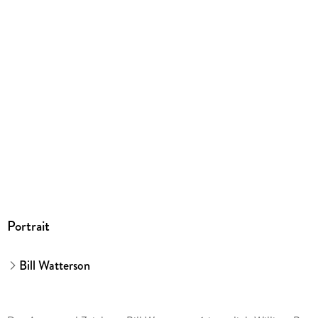
kartoniert
Abbildungen
Illustr.
Gewicht
416 g
Größe (L/B/H)
231/217/13 mm
ISBN
9783551786111
Herstelleradresse
Carlsen Verlag GmbH, Völckersstraße 14-20, 22765
Hamburg, produktsicherheit@carlsen.de
Portrait
Bill Watterson