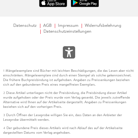
Datenschutz
AGB
Impressum
Widerrufsbelehrung
Datenschutzeinstellungen
Mängelexemplare sind Bücher mit leichten Beschädigungen, die das Lesen aber nicht
1
einschränken. Mängelexemplare sind durch einen Stempel als solche gekennzeichnet.
Die frühere Buchpreisbindung ist aufgehoben. Angaben zu Preissenkungen beziehen
sich auf den gebundenen Preis eines mangelfreien Exemplars.
Diese Artikel unterliegen nicht der Preisbindung, die Preisbindung dieser Artikel
2
wurde aufgehoben oder der Preis wurde vom Verlag gesenkt. Die jeweils zutreffende
Alternative wird Ihnen auf der Artikelseite dargestellt. Angaben zu Preissenkungen
beziehen sich auf den vorherigen Preis.
Durch Öffnen der Leseprobe willigen Sie ein, dass Daten an den Anbieter der
3
Leseprobe übermittelt werden.
Der gebundene Preis dieses Artikels wird nach Ablauf des auf der Artikelseite
4
dargestellten Datums vom Verlag angehoben.