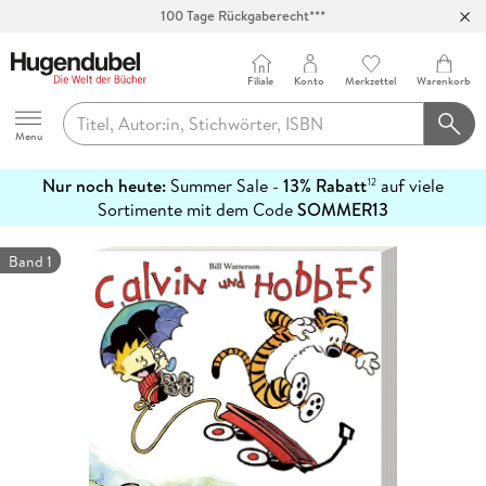
100 Tage Rückgaberecht***
Abholung in über 100 Filialen
Filiale
Konto
Merkzettel
Warenkorb
Hugendubel
Menu
Nur noch heute:
Summer Sale -
13% Rabatt
auf viele
12
mehr
Sortimente mit dem Code
SOMMER13
erfahren
Band 1