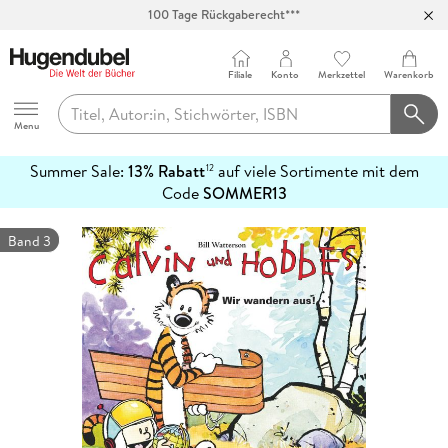
100 Tage Rückgaberecht***
Abholung in über 100 Filialen
Filiale
Konto
Merkzettel
Warenkorb
Hugendubel
Menu
Summer Sale:
13% Rabatt
auf viele Sortimente mit dem
12
mehr
Code
SOMMER13
erfahren
Band 3