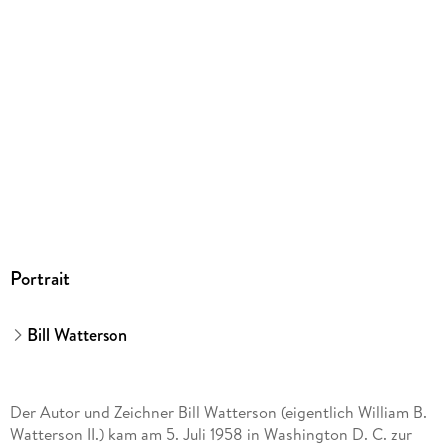
Illustr.
Gewicht
417 g
Größe (L/B/H)
228/217/13 mm
ISBN
9783551786135
Herstelleradresse
Carlsen Verlag GmbH, Völckersstraße 14-20, 22765
Hamburg, produktsicherheit@carlsen.de
Portrait
Bill Watterson
Der Autor und Zeichner Bill Watterson (eigentlich William B.
Watterson II.) kam am 5. Juli 1958 in Washington D. C. zur