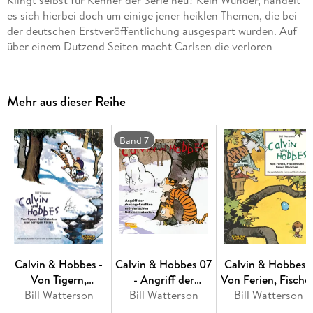
es sich hierbei doch um einige jener heiklen Themen, die bei
der deutschen Erstveröffentlichung ausgespart wurden. Auf
über einem Dutzend Seiten macht Carlsen die verloren
gegangenen Strips und Sonntagsseiten nun auch den
hiesigen Fans zugänglich. Darüber hinaus sorgen mehr als
100 Seiten anarchischer, kluger und poetischer "Calvin und
Mehr aus dieser Reihe
Hobbes"-Klassiker für Verzückung - erstmals in
Originalzusammenstellung!
"Ich konnte es nicht lesen, weil meine Eltern vergessen haben,
Band 7
die Schwerkraftrechnung zu bezahlen."
Intelligent, anarchisch, philosophisch und umwerfend
komisch: Mit den Abenteuern des sechsjährigen Calvin und
seines
Stofftigers Hobbes
hat
Bill Watterson
einen der besten
Zeitungscomic aller Zeiten geschaffen.
Die Anarchie der Kindheit
Calvin & Hobbes -
Calvin & Hobbes 07
Calvin & Hobbes -
Von Tigern,
- Angriff der
Von Ferien, Fische
Calvin ist Chaos! Ob Eltern, Babysitterin oder
Teufelskerlen und
Bill Watterson
durchgeknallten
Bill Watterson
und fiesen Mädche
Bill Watterson
Nachbarstochter: Er treibt seine Umwelt mit
nervigen Vätern -
mörderischen
- Sammelband 03