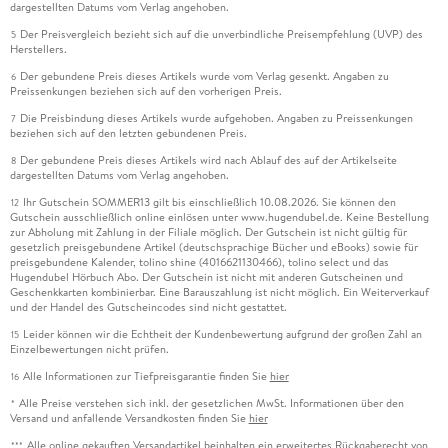
dargestellten Datums vom Verlag angehoben.
Der Preisvergleich bezieht sich auf die unverbindliche Preisempfehlung (UVP) des
5
Herstellers.
Der gebundene Preis dieses Artikels wurde vom Verlag gesenkt. Angaben zu
6
Preissenkungen beziehen sich auf den vorherigen Preis.
Die Preisbindung dieses Artikels wurde aufgehoben. Angaben zu Preissenkungen
7
beziehen sich auf den letzten gebundenen Preis.
Der gebundene Preis dieses Artikels wird nach Ablauf des auf der Artikelseite
8
dargestellten Datums vom Verlag angehoben.
Ihr Gutschein SOMMER13 gilt bis einschließlich 10.08.2026. Sie können den
12
Gutschein ausschließlich online einlösen unter www.hugendubel.de. Keine Bestellung
zur Abholung mit Zahlung in der Filiale möglich. Der Gutschein ist nicht gültig für
gesetzlich preisgebundene Artikel (deutschsprachige Bücher und eBooks) sowie für
preisgebundene Kalender, tolino shine (4016621130466), tolino select und das
Hugendubel Hörbuch Abo. Der Gutschein ist nicht mit anderen Gutscheinen und
Geschenkkarten kombinierbar. Eine Barauszahlung ist nicht möglich. Ein Weiterverkauf
und der Handel des Gutscheincodes sind nicht gestattet.
Leider können wir die Echtheit der Kundenbewertung aufgrund der großen Zahl an
15
Einzelbewertungen nicht prüfen.
Alle Informationen zur Tiefpreisgarantie finden Sie
hier
16
Alle Preise verstehen sich inkl. der gesetzlichen MwSt. Informationen über den
*
Versand und anfallende Versandkosten finden Sie
hier
Alle online gekauften Versandartikel beinhalten ein erweitertes Rückgaberecht von
***