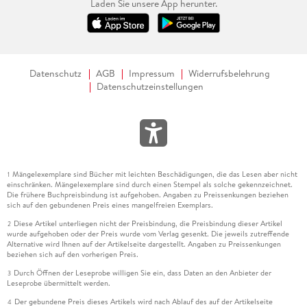
Laden Sie unsere App herunter.
Datenschutz
AGB
Impressum
Widerrufsbelehrung
Datenschutzeinstellungen
Mängelexemplare sind Bücher mit leichten Beschädigungen, die das Lesen aber nicht
1
einschränken. Mängelexemplare sind durch einen Stempel als solche gekennzeichnet.
Die frühere Buchpreisbindung ist aufgehoben. Angaben zu Preissenkungen beziehen
sich auf den gebundenen Preis eines mangelfreien Exemplars.
Diese Artikel unterliegen nicht der Preisbindung, die Preisbindung dieser Artikel
2
wurde aufgehoben oder der Preis wurde vom Verlag gesenkt. Die jeweils zutreffende
Alternative wird Ihnen auf der Artikelseite dargestellt. Angaben zu Preissenkungen
beziehen sich auf den vorherigen Preis.
Durch Öffnen der Leseprobe willigen Sie ein, dass Daten an den Anbieter der
3
Leseprobe übermittelt werden.
Der gebundene Preis dieses Artikels wird nach Ablauf des auf der Artikelseite
4