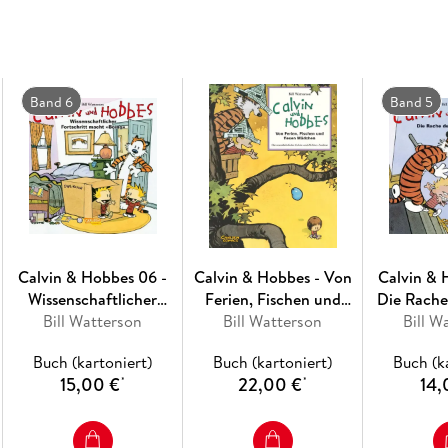
Die Anarchie der Kindheit
Calvin ist Chaos! Ob Eltern, Babysitterin ode
Spitzfindigkeiten und absurden Streichen an
Band 6
Band 5
der nur in Calvins Gegenwart zum echten Tiger
Mädchen zur Wehr setzen. Keine einfache Aufg
Wer einmal vom scharfen Humor von
Calvin 
anderes lesen wollen! Bestens geeignet für F
Tagebuch
.
Calvin & Hobbes 06 -
Calvin & Hobbes - Von
Calvin & 
Wissenschaftlicher
Ferien, Fischen und
Die Rache
Fortschritt macht
Bill Watterson
fiesen Mädchen -
Bill Watterson
Bill W
Ma
,,Boing''
Sammelband 03
Buch (kartoniert)
Buch (kartoniert)
Buch (k
15,00 €
22,00 €
14,
*
*