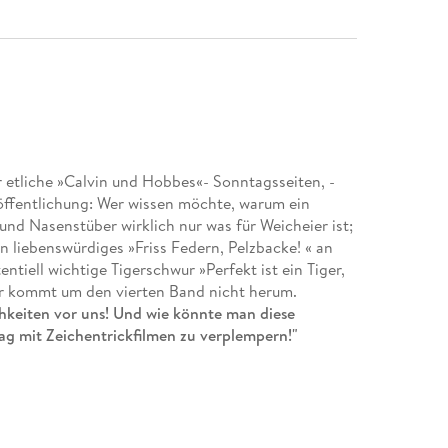
r etliche »Calvin und Hobbes«- Sonntagsseiten, -
eröffentlichung: Wer wissen möchte, warum ein
und Nasenstüber wirklich nur was für Weicheier ist;
n liebenswürdiges »Friss Federn, Pelzbacke! « an
ntiell wichtige Tigerschwur »Perfekt ist ein Tiger,
der kommt um den vierten Band nicht herum.
hkeiten vor uns! Und wie könnte man diese
ag mit Zeichentrickfilmen zu verplempern!"
mwerfend komisch: Mit den Abenteuern des
obbes
hat
Bill Watterson
einen der besten