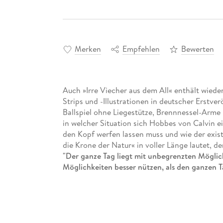
Merken
Empfehlen
Bewerten
Auch »Irre Viecher aus dem All« enthält wiede
Strips und -Illustrationen in deutscher Erstv
Ballspiel ohne Liegestütze, Brennnessel-Arme 
in welcher Situation sich Hobbes von Calvin ei
den Kopf werfen lassen muss und wie der existe
die Krone der Natur« in voller Länge lautet, 
"Der ganze Tag liegt mit unbegrenzten Möglic
Möglichkeiten besser nützen, als den ganzen T
Intelligent, anarchisch, philosophisch und u
sechsjährigen Calvin und seines
Stofftigers H
Zeitungscomic aller Zeiten geschaffen.