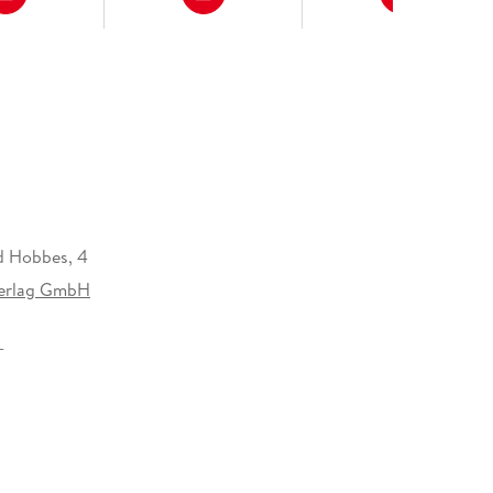
d Hobbes, 4
Verlag GmbH
12 mm
erlag GmbH, Völckersstraße 14-20, 22765
produktsicherheit@carlsen.de