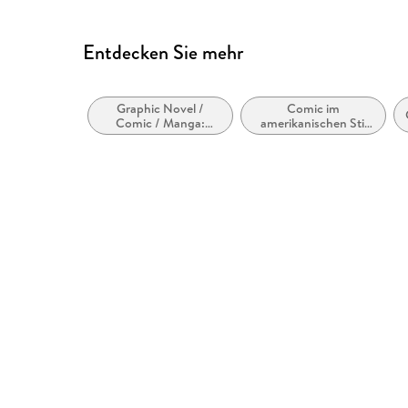
Entdecken Sie mehr
Graphic Novel /
Comic im
Comic / Manga:
amerikanischen Stil
Humor
bzw. Tradition