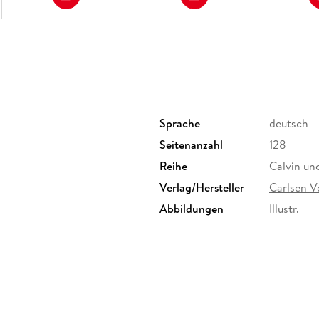
Sprache
deutsch
Seitenanzahl
128
Reihe
Calvin un
Verlag/Hersteller
Carlsen 
Abbildungen
Illustr.
Größe (L/B/H)
233/215/
Herstelleradresse
Carlsen V
Hamburg, 