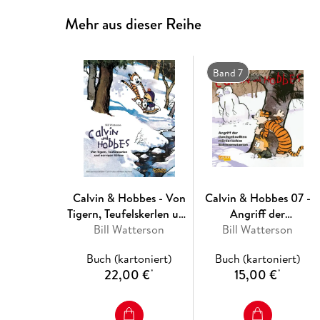
Mehr aus dieser Reihe
Band 7
Calvin & Hobbes - Von
Calvin & Hobbes 07 -
Tigern, Teufelskerlen und
Angriff der
nervigen Vätern -
Bill Watterson
durchgeknallten
Bill Watterson
Sammelband 02
mörderischen
Buch (kartoniert)
Buch (kartoniert)
Schneemutanten
22,00 €
15,00 €
*
*