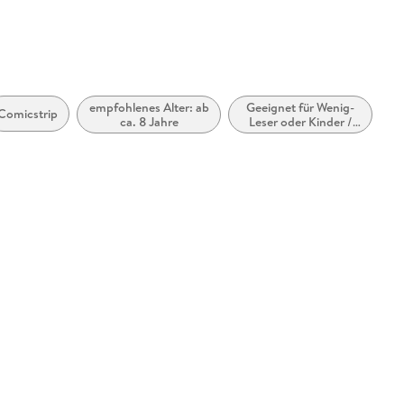
empfohlenes Alter: ab
Geeignet für Wenig-
Comicstrip
ca. 8 Jahre
Leser oder Kinder /
Teenager mit Lese-
Schwäche