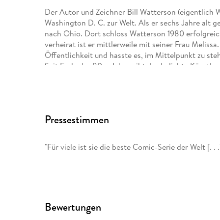
Der Autor und Zeichner Bill Watterson (eigentlich Wi
Washington D. C. zur Welt. Als er sechs Jahre alt g
nach Ohio. Dort schloss Watterson 1980 erfolgreic
verheirat ist er mittlerweile mit seiner Frau Melissa
Öffentlichkeit und hasste es, im Mittelpunkt zu st
Seit Ende der 80er Jahre gibt der beliebte Künstler
nicht allzu viel über ihn selbst als Menschen bekann
Nur fünf Jahre nach seinem Studienabschluss veröff
und Hobbes«. Zehn Jahre lang zeichnete er die Abe
Pressestimmen
Kuscheltiger, bis er am 31. 12. 1995 auf eigenen Wi
und dessen Stofftiger veröffentlichte. Gegen Ende 
weltweit in mehr als 2. 300 verschiedenen Zeitung
"Für viele ist sie die beste Comic-Serie der Welt [. .
Sammelalben liegen heute bei rund 30 Millionen. . .
Als Bill Watterson in jungen Kindertagen seinen erst
nichts anderes tun wollte. Bereits in der Highscho
veröffentlichte sie später auch in der Studentenze
Bewertungen
kurzlebigen Engagement als politischer Cartoonist 
Eigenkreationen bei verschiedenen amerikanischen