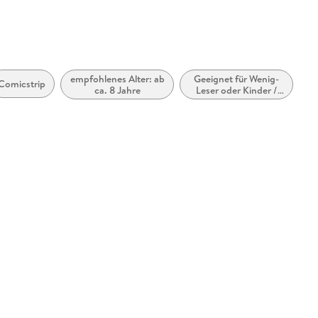
empfohlenes Alter: ab
Geeignet für Wenig-
Comicstrip
ca. 8 Jahre
Leser oder Kinder /
Teenager mit Lese-
Schwäche