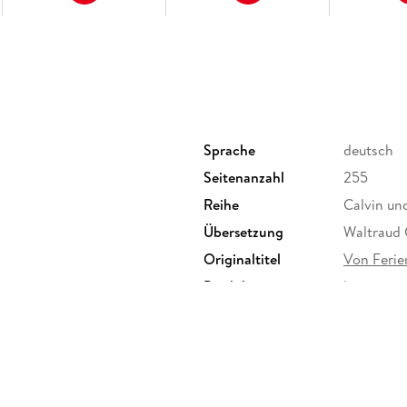
Sprache
deutsch
Seitenanzahl
255
Reihe
Calvin un
Übersetzung
Waltraud 
Originaltitel
Von Ferie
Produktart
kartoniert
Gewicht
930 g
ISBN
97835517
rsstraße 14-20, 22765
@carlsen.de