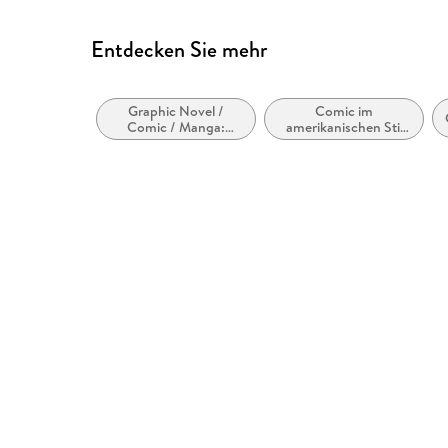
Entdecken Sie mehr
Graphic Novel /
Comic im
Comic / Manga:
amerikanischen Stil
Humor
bzw. Tradition