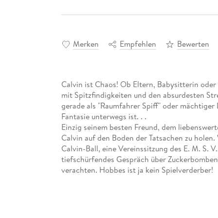
Merken
Empfehlen
Bewerten
Calvin ist Chaos! Ob Eltern, Babysitterin ode
mit Spitzfindigkeiten und den absurdesten St
gerade als "Raumfahrer Spiff" oder mächtiger
Fantasie unterwegs ist. . .
Einzig seinem besten Freund, dem liebenswerte
Calvin auf den Boden der Tatsachen zu holen. 
Calvin-Ball, eine Vereinssitzung des E. M. S. 
tiefschürfendes Gespräch über Zuckerbomben m
verachten. Hobbes ist ja kein Spielverderber!
Die Bände DIE RACHE DES KLEINEN MANN
MACHT »BOING« im dritten Sammelband mit 
Intelligent, anarchisch, philosophisch und u