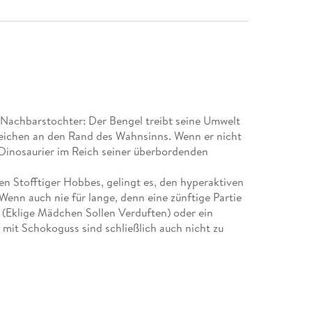
r Nachbarstochter: Der Bengel treibt seine Umwelt
reichen an den Rand des Wahnsinns. Wenn er nicht
 Dinosaurier im Reich seiner überbordenden
n Stofftiger Hobbes, gelingt es, den hyperaktiven
Wenn auch nie für lange, denn eine zünftige Partie
V. (Eklige Mädchen Sollen Verduften) oder ein
it Schokoguss sind schließlich auch nicht zu
ES und WISSENSCHAFTLICHER FORTSCHRITT
Comic-Strips
mwerfend komisch: Mit den Abenteuern des