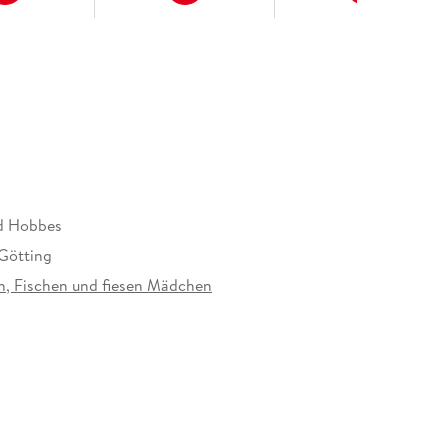
d Hobbes
Götting
n, Fischen und fiesen Mädchen
86579