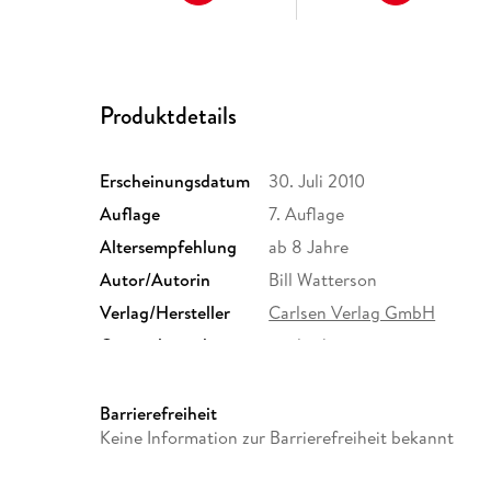
Produktdetails
Erscheinungsdatum
30. Juli 2010
Auflage
7. Auflage
Altersempfehlung
ab 8 Jahre
Autor/Autorin
Bill Watterson
Verlag/Hersteller
Carlsen Verlag GmbH
Originalsprache
englisch
Abbildungen
z. Tl. farb. Comics
Größe (L/B/H)
212/273/19 mm
Barrierefreiheit
Keine Information zur Barrierefreiheit bekannt
Herstelleradresse
Carlsen Verlag GmbH, Völcke
Hamburg, produktsicherheit