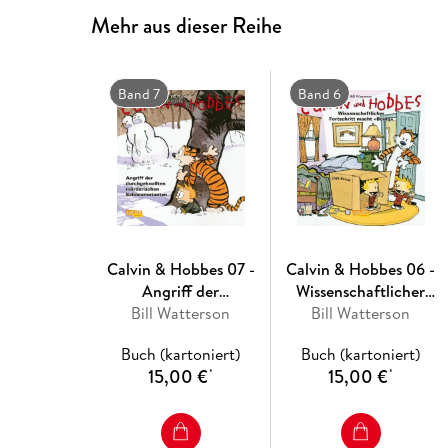
Mehr aus dieser Reihe
Band 7
Band 6
Calvin & Hobbes 07 -
Calvin & Hobbes 06 -
Angriff der
Wissenschaftlicher
durchgeknallten
Bill Watterson
Fortschritt macht
Bill Watterson
mörderischen
,,Boing''
Buch (kartoniert)
Buch (kartoniert)
Schneemutanten
15,00 €
15,00 €
*
*