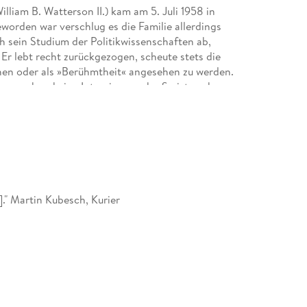
lliam B. Watterson II.) kam am 5. Juli 1958 in
eworden war verschlug es die Familie allerdings
h sein Studium der Politikwissenschaften ab,
. Er lebt recht zurückgezogen, scheute stets die
ehen oder als »Berühmtheit« angesehen zu werden.
 nun schon keine Interviews mehr. So ist auch
t:
entlichte Watterson dann die Kultserie »Calvin
nteuer des kleinen Jungen und dessen
llen hin den letzten Strip um den kleinen Chaoten
seiner Schaffenszeit wurde sein Comicstrip
en abgedruckt und die Verkäufe der einzelnen
 .]." Martin Kubesch, Kurier
en Comic las stand für ihn bereits fest, dass er
ol zeichnete er an seinen eigenen Werken,
itung seines Colleges in Gambier. Nach einem sehr
bewarb sich Watterson schließlich mit seinen
 Pressesyndikaten wurde jedoch wieder und