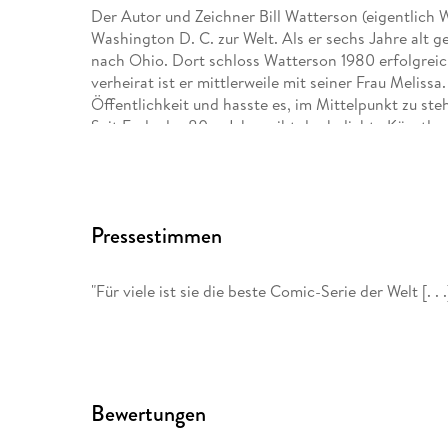
Der Autor und Zeichner Bill Watterson (eigentlich Wi
Washington D. C. zur Welt. Als er sechs Jahre alt g
nach Ohio. Dort schloss Watterson 1980 erfolgreic
verheirat ist er mittlerweile mit seiner Frau Melissa
Öffentlichkeit und hasste es, im Mittelpunkt zu st
Seit Ende der 80er Jahre gibt der beliebte Künstler
nicht allzu viel über ihn selbst als Menschen bekann
Nur fünf Jahre nach seinem Studienabschluss veröff
und Hobbes«. Zehn Jahre lang zeichnete er die Abe
Pressestimmen
Kuscheltiger, bis er am 31. 12. 1995 auf eigenen Wi
und dessen Stofftiger veröffentlichte. Gegen Ende 
weltweit in mehr als 2. 300 verschiedenen Zeitung
"Für viele ist sie die beste Comic-Serie der Welt [. .
Sammelalben liegen heute bei rund 30 Millionen. . .
Als Bill Watterson in jungen Kindertagen seinen erst
nichts anderes tun wollte. Bereits in der Highscho
veröffentlichte sie später auch in der Studentenze
Bewertungen
kurzlebigen Engagement als politischer Cartoonist 
Eigenkreationen bei verschiedenen amerikanischen