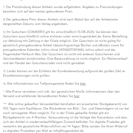
Die Preisbindung dieses Artikels wurde aufgehoben. Angaben zu Preissenkungen
7
beziehen sich auf den letzten gebundenen Preis.
Der gebundene Preis dieses Artikels wird nach Ablauf des auf der Artikelseite
8
dargestellten Datums vom Verlag angehoben.
Ihr Gutschein SOMMER13 gilt bis einschließlich 10.08.2026. Sie können den
12
Gutschein ausschließlich online einlösen unter www.hugendubel.de. Keine Bestellung
zur Abholung mit Zahlung in der Filiale möglich. Der Gutschein ist nicht gültig für
gesetzlich preisgebundene Artikel (deutschsprachige Bücher und eBooks) sowie für
preisgebundene Kalender, tolino shine (4016621130466), tolino select und das
Hugendubel Hörbuch Abo. Der Gutschein ist nicht mit anderen Gutscheinen und
Geschenkkarten kombinierbar. Eine Barauszahlung ist nicht möglich. Ein Weiterverkauf
und der Handel des Gutscheincodes sind nicht gestattet.
Leider können wir die Echtheit der Kundenbewertung aufgrund der großen Zahl an
15
Einzelbewertungen nicht prüfen.
Alle Informationen zur Tiefpreisgarantie finden Sie
hier
16
Alle Preise verstehen sich inkl. der gesetzlichen MwSt. Informationen über den
*
Versand und anfallende Versandkosten finden Sie
hier
Alle online gekauften Versandartikel beinhalten ein erweitertes Rückgaberecht von
***
100 Tagen nach Kaufdatum. Die Rücknahme von Bild-, Ton- und Datenträgern ist nur bei
noch versiegelter Ware möglich. Für in der Filiale gekaufte Artikel gilt ein
Rückgaberecht von 4 Wochen. Voraussetzung ist die Vorlage des Kassenbons und dass
sich der Artikel in wiederverkaufsfähigem Zustand befindet. Für digitale Produkte gilt
weiterhin die gesetzliche Widerrufsfrist von 14 Tagen. Bitte senden Sie Ihren Widerruf
zu digitalen Produkten per Mail an info@hugendubel.de.