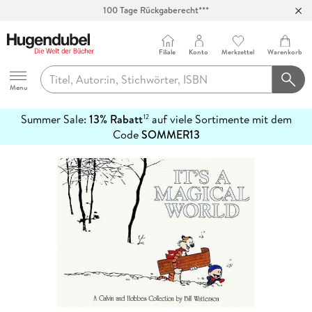
100 Tage Rückgaberecht***
Abholung in über 100 Filialen
Filiale
Konto
Merkzettel
Warenkorb
Hugendubel
Menu
Summer Sale:
13% Rabatt
auf viele Sortimente mit dem
12
mehr
Code
SOMMER13
erfahren