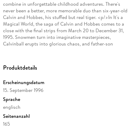
combine in unforgettable childhood adventures. There's
never been a better, more memorable duo than six-year-old
Calvin and Hobbes, his stuffed but real tiger. <p/>In It's a
Magical World, the saga of Calvin and Hobbes comes to a
close with the final strips from March 20 to December 31,
1995. Snowmen turn into imaginative masterpieces,
Calvinball erupts into glorious chaos, and father-son
camping trips spark both comedy and reflection. Spaceman
Spiff blasts off one last time, while Watterson's signature
balance of humor, insight, and sentiment delivers a farewell
Produktdetails
that is both joyful and bittersweet. <p/>Black-and-white
dailies and full-color Sundays showcase Calvin's limitless
Erscheinungsdatum
imagination, Hobbes' sardonic wisdom, and the everyday
15. September 1996
hilarity of school, home, and play. Environmental satire,
social commentary, and moments of quiet introspection
Sprache
highlight Watterson's artistry, reminding readers of the
englisch
fleeting wonder of childhood. This final treasury distills
Seitenanzahl
everything that makes the strip unforgettable--mischief,
philosophy, and boundless creativity--making it a fitting and
165
essential conclusion for fans of all ages. <p/>Highlights:
Autor/Autorin