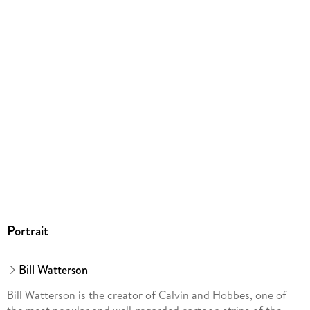
anyone who appreciates humor with a little heart and
philosophy, It's a Magical World is a must-have. Follow Calvin
and Hobbes into fresh snow and see why the last adventure
still feels like the beginning.
Portrait
Bill Watterson
Bill Watterson is the creator of Calvin and Hobbes, one of
the most popular and well-regarded cartoon strips of the