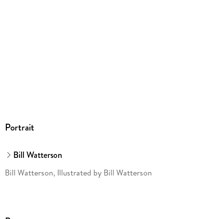
Hachette Ireland, Hachette Ireland, info@hbgi.ie
Portrait
Bill Watterson
Bill Watterson, Illustrated by Bill Watterson