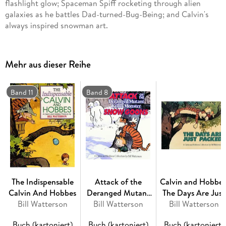
flashlight glow; Spaceman Spiff rocketing through alien
galaxies as he battles Dad-turned-Bug-Being; and Calvin's
always inspired snowman art.
Mehr aus dieser Reihe
Band 11
Band 8
The Indispensable
Attack of the
Calvin and Hobbes
Calvin And Hobbes
Deranged Mutant
The Days Are Just
Bill Watterson
Killer Monster Snow
Bill Watterson
Bill Watterson
Packed
Goons
Buch (kartoniert)
Buch (kartoniert)
Buch (kartoniert)