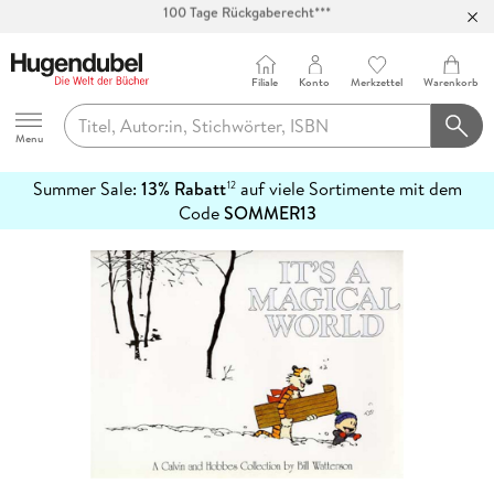
Abholung in über 100 Filialen
Filiale
Konto
Merkzettel
Warenkorb
Hugendubel
Menu
Summer Sale:
13% Rabatt
auf viele Sortimente mit dem
12
mehr
Code
SOMMER13
erfahren