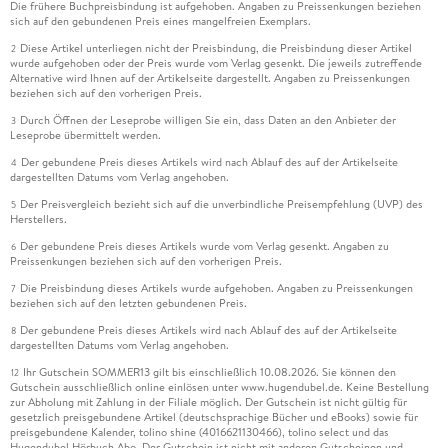
Die frühere Buchpreisbindung ist aufgehoben. Angaben zu Preissenkungen beziehen
sich auf den gebundenen Preis eines mangelfreien Exemplars.
Diese Artikel unterliegen nicht der Preisbindung, die Preisbindung dieser Artikel
2
wurde aufgehoben oder der Preis wurde vom Verlag gesenkt. Die jeweils zutreffende
Alternative wird Ihnen auf der Artikelseite dargestellt. Angaben zu Preissenkungen
beziehen sich auf den vorherigen Preis.
Durch Öffnen der Leseprobe willigen Sie ein, dass Daten an den Anbieter der
3
Leseprobe übermittelt werden.
Der gebundene Preis dieses Artikels wird nach Ablauf des auf der Artikelseite
4
dargestellten Datums vom Verlag angehoben.
Der Preisvergleich bezieht sich auf die unverbindliche Preisempfehlung (UVP) des
5
Herstellers.
Der gebundene Preis dieses Artikels wurde vom Verlag gesenkt. Angaben zu
6
Preissenkungen beziehen sich auf den vorherigen Preis.
Die Preisbindung dieses Artikels wurde aufgehoben. Angaben zu Preissenkungen
7
beziehen sich auf den letzten gebundenen Preis.
Der gebundene Preis dieses Artikels wird nach Ablauf des auf der Artikelseite
8
dargestellten Datums vom Verlag angehoben.
Ihr Gutschein SOMMER13 gilt bis einschließlich 10.08.2026. Sie können den
12
Gutschein ausschließlich online einlösen unter www.hugendubel.de. Keine Bestellung
zur Abholung mit Zahlung in der Filiale möglich. Der Gutschein ist nicht gültig für
gesetzlich preisgebundene Artikel (deutschsprachige Bücher und eBooks) sowie für
preisgebundene Kalender, tolino shine (4016621130466), tolino select und das
Hugendubel Hörbuch Abo. Der Gutschein ist nicht mit anderen Gutscheinen und