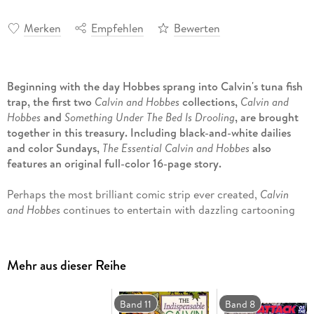
Merken
Empfehlen
Bewerten
Beginning with the day Hobbes sprang into Calvin's tuna fish
trap, the first two
Calvin and Hobbes
collections,
Calvin and
Hobbes
and
Something Under The Bed Is Drooling
, are brought
together in this treasury. Including black-and-white dailies
and color Sundays,
The Essential Calvin and Hobbes
also
features an original full-color 16-page story.
Perhaps the most brilliant comic strip ever created,
Calvin
and Hobbes
continues to entertain with dazzling cartooning
and tremendous humor.
Bill Watterson's
Calvin and Hobbes
has been a worldwide
favorite since its introduction in 1985. The strip follows the
Mehr aus dieser Reihe
richly imaginative adventures of Calvin and his trusty tiger,
Hobbes. Whether a poignant look at serious family issues or
a round of time-travel (with the aid of a well-labeled
Band 11
Band 8