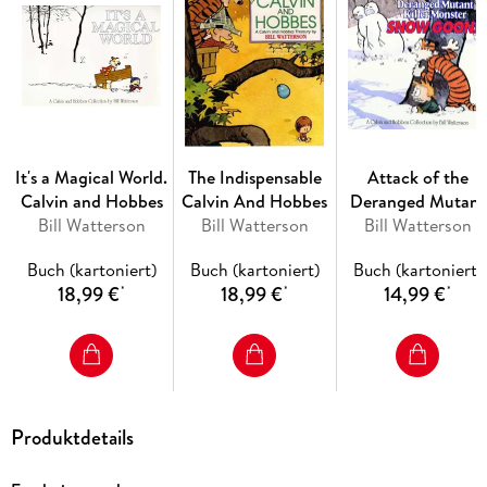
cardboard box),
Calvin and Hobbes
will astound and delight
you.
It's a Magical World.
The Indispensable
Attack of the
Calvin and Hobbes
Calvin And Hobbes
Deranged Mutant
Bill Watterson
Bill Watterson
Killer Monster Sno
Bill Watterson
Goons
Buch (kartoniert)
Buch (kartoniert)
Buch (kartoniert)
18,99 €
18,99 €
14,99 €
*
*
*
Produktdetails