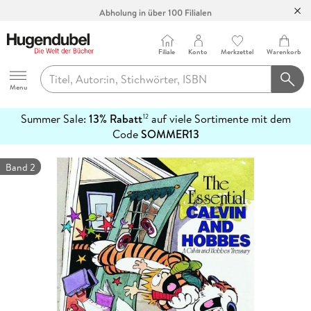
Abholung in über 100 Filialen
Filiale
Konto
Merkzettel
Warenkorb
Hugendubel
Menu
Summer Sale:
13% Rabatt
auf viele Sortimente mit dem
12
mehr
Code
SOMMER13
erfahren
Band 2