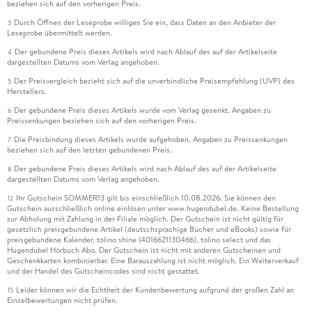
beziehen sich auf den vorherigen Preis.
Durch Öffnen der Leseprobe willigen Sie ein, dass Daten an den Anbieter der
3
Leseprobe übermittelt werden.
Der gebundene Preis dieses Artikels wird nach Ablauf des auf der Artikelseite
4
dargestellten Datums vom Verlag angehoben.
Der Preisvergleich bezieht sich auf die unverbindliche Preisempfehlung (UVP) des
5
Herstellers.
Der gebundene Preis dieses Artikels wurde vom Verlag gesenkt. Angaben zu
6
Preissenkungen beziehen sich auf den vorherigen Preis.
Die Preisbindung dieses Artikels wurde aufgehoben. Angaben zu Preissenkungen
7
beziehen sich auf den letzten gebundenen Preis.
Der gebundene Preis dieses Artikels wird nach Ablauf des auf der Artikelseite
8
dargestellten Datums vom Verlag angehoben.
Ihr Gutschein SOMMER13 gilt bis einschließlich 10.08.2026. Sie können den
12
Gutschein ausschließlich online einlösen unter www.hugendubel.de. Keine Bestellung
zur Abholung mit Zahlung in der Filiale möglich. Der Gutschein ist nicht gültig für
gesetzlich preisgebundene Artikel (deutschsprachige Bücher und eBooks) sowie für
preisgebundene Kalender, tolino shine (4016621130466), tolino select und das
Hugendubel Hörbuch Abo. Der Gutschein ist nicht mit anderen Gutscheinen und
Geschenkkarten kombinierbar. Eine Barauszahlung ist nicht möglich. Ein Weiterverkauf
und der Handel des Gutscheincodes sind nicht gestattet.
Leider können wir die Echtheit der Kundenbewertung aufgrund der großen Zahl an
15
Einzelbewertungen nicht prüfen.