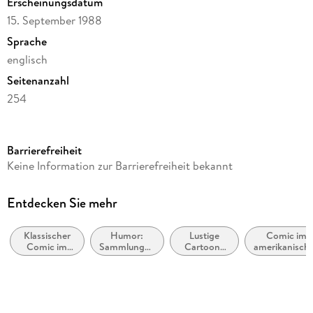
Erscheinungsdatum
15. September 1988
Sprache
englisch
Seitenanzahl
254
Reihe
Calvin und Hobbes, 2
Barrierefreiheit
Autor/Autorin
Keine Information zur Barrierefreiheit bekannt
Bill Watterson
Verlag/Hersteller
Entdecken Sie mehr
Simon + Schuster LLC
Klassischer
Humor:
Lustige
Comic im
Produktart
Comic im
Sammlungen
Cartoons
amerikanisch
kartoniert
europäischen
und
und
Stil bzw.
Stil bzw.
Anthologien
Comicstrips
Tradition
Abbildungen
Tradition
b&w comics.