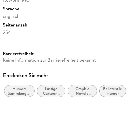
13. April 1995
Sprache
englisch
Seitenanzahl
254
Reihe
Calvin und Hobbes, 3
Barrierefreiheit
Autor/Autorin
Keine Information zur Barrierefreiheit bekannt
Bill Watterson
Illustrationen
Entdecken Sie mehr
Bill Watterson
Humor:
Lustige
Graphic
Belletristik:
Verlag/Hersteller
Sammlungen
Cartoons
Novel /
Humor
Little, Brown Book Group
und
und
Comic /
Anthologien
Comicstrips
Manga:
Originalsprache
Humor /
Lustige
englisch
Geschichten
Produktart