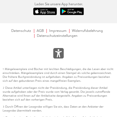
Laden Sie unsere App herunter.
Datenschutz
AGB
Impressum
Widerrufsbelehrung
Datenschutzeinstellungen
Mängelexemplare sind Bücher mit leichten Beschädigungen, die das Lesen aber nicht
1
einschränken. Mängelexemplare sind durch einen Stempel als solche gekennzeichnet.
Die frühere Buchpreisbindung ist aufgehoben. Angaben zu Preissenkungen beziehen
sich auf den gebundenen Preis eines mangelfreien Exemplars.
Diese Artikel unterliegen nicht der Preisbindung, die Preisbindung dieser Artikel
2
wurde aufgehoben oder der Preis wurde vom Verlag gesenkt. Die jeweils zutreffende
Alternative wird Ihnen auf der Artikelseite dargestellt. Angaben zu Preissenkungen
beziehen sich auf den vorherigen Preis.
Durch Öffnen der Leseprobe willigen Sie ein, dass Daten an den Anbieter der
3
Leseprobe übermittelt werden.