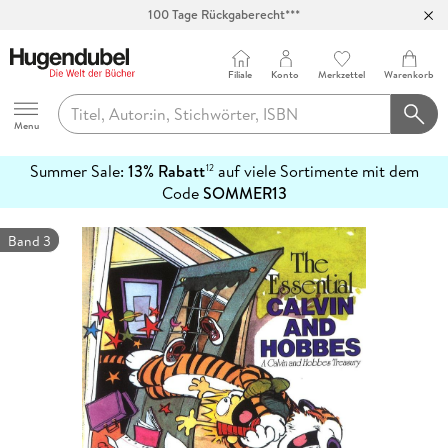
100 Tage Rückgaberecht***
Abholung in über 100 Filialen
Filiale
Konto
Merkzettel
Warenkorb
Hugendubel
Menu
Summer Sale:
13% Rabatt
auf viele Sortimente mit dem
12
mehr
Code
SOMMER13
erfahren
Band 3