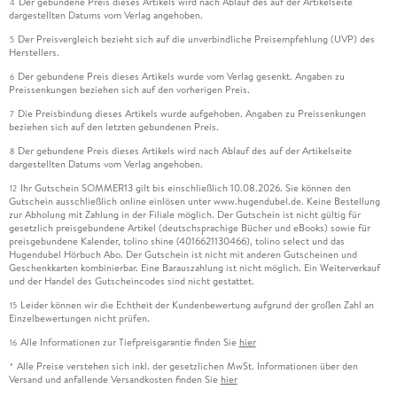
Der gebundene Preis dieses Artikels wird nach Ablauf des auf der Artikelseite
4
dargestellten Datums vom Verlag angehoben.
Der Preisvergleich bezieht sich auf die unverbindliche Preisempfehlung (UVP) des
5
Herstellers.
Der gebundene Preis dieses Artikels wurde vom Verlag gesenkt. Angaben zu
6
Preissenkungen beziehen sich auf den vorherigen Preis.
Die Preisbindung dieses Artikels wurde aufgehoben. Angaben zu Preissenkungen
7
beziehen sich auf den letzten gebundenen Preis.
Der gebundene Preis dieses Artikels wird nach Ablauf des auf der Artikelseite
8
dargestellten Datums vom Verlag angehoben.
Ihr Gutschein SOMMER13 gilt bis einschließlich 10.08.2026. Sie können den
12
Gutschein ausschließlich online einlösen unter www.hugendubel.de. Keine Bestellung
zur Abholung mit Zahlung in der Filiale möglich. Der Gutschein ist nicht gültig für
gesetzlich preisgebundene Artikel (deutschsprachige Bücher und eBooks) sowie für
preisgebundene Kalender, tolino shine (4016621130466), tolino select und das
Hugendubel Hörbuch Abo. Der Gutschein ist nicht mit anderen Gutscheinen und
Geschenkkarten kombinierbar. Eine Barauszahlung ist nicht möglich. Ein Weiterverkauf
und der Handel des Gutscheincodes sind nicht gestattet.
Leider können wir die Echtheit der Kundenbewertung aufgrund der großen Zahl an
15
Einzelbewertungen nicht prüfen.
Alle Informationen zur Tiefpreisgarantie finden Sie
hier
16
Alle Preise verstehen sich inkl. der gesetzlichen MwSt. Informationen über den
*
Versand und anfallende Versandkosten finden Sie
hier