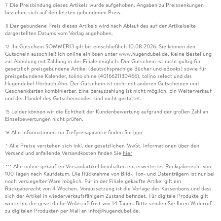
Die Preisbindung dieses Artikels wurde aufgehoben. Angaben zu Preissenkungen
7
beziehen sich auf den letzten gebundenen Preis.
Der gebundene Preis dieses Artikels wird nach Ablauf des auf der Artikelseite
8
dargestellten Datums vom Verlag angehoben.
Ihr Gutschein SOMMER13 gilt bis einschließlich 10.08.2026. Sie können den
12
Gutschein ausschließlich online einlösen unter www.hugendubel.de. Keine Bestellung
zur Abholung mit Zahlung in der Filiale möglich. Der Gutschein ist nicht gültig für
gesetzlich preisgebundene Artikel (deutschsprachige Bücher und eBooks) sowie für
preisgebundene Kalender, tolino shine (4016621130466), tolino select und das
Hugendubel Hörbuch Abo. Der Gutschein ist nicht mit anderen Gutscheinen und
Geschenkkarten kombinierbar. Eine Barauszahlung ist nicht möglich. Ein Weiterverkauf
und der Handel des Gutscheincodes sind nicht gestattet.
Leider können wir die Echtheit der Kundenbewertung aufgrund der großen Zahl an
15
Einzelbewertungen nicht prüfen.
Alle Informationen zur Tiefpreisgarantie finden Sie
hier
16
Alle Preise verstehen sich inkl. der gesetzlichen MwSt. Informationen über den
*
Versand und anfallende Versandkosten finden Sie
hier
Alle online gekauften Versandartikel beinhalten ein erweitertes Rückgaberecht von
***
100 Tagen nach Kaufdatum. Die Rücknahme von Bild-, Ton- und Datenträgern ist nur bei
noch versiegelter Ware möglich. Für in der Filiale gekaufte Artikel gilt ein
Rückgaberecht von 4 Wochen. Voraussetzung ist die Vorlage des Kassenbons und dass
sich der Artikel in wiederverkaufsfähigem Zustand befindet. Für digitale Produkte gilt
weiterhin die gesetzliche Widerrufsfrist von 14 Tagen. Bitte senden Sie Ihren Widerruf
zu digitalen Produkten per Mail an info@hugendubel.de.