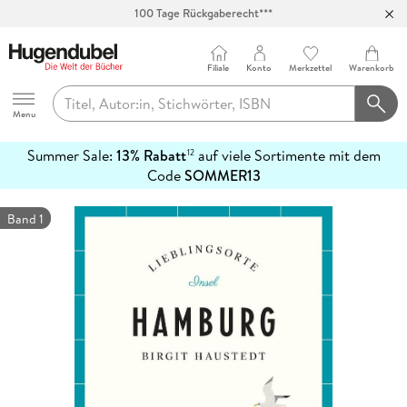
100 Tage Rückgaberecht***
Abholung in über 100 Filialen
Filiale
Konto
Merkzettel
Warenkorb
Hugendubel
Menu
Summer Sale:
13% Rabatt
auf viele Sortimente mit dem
12
mehr
Code
SOMMER13
erfahren
Band 1