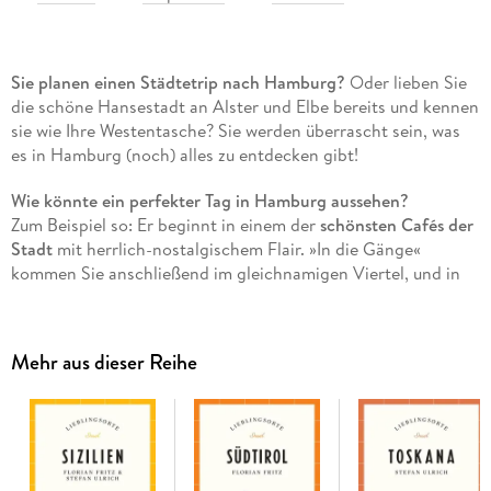
Sie planen einen Städtetrip nach Hamburg?
Oder lieben Sie
die schöne Hansestadt an Alster und Elbe bereits und kennen
sie wie Ihre Westentasche? Sie werden überrascht sein, was
es in Hamburg (noch) alles zu entdecken gibt!
Wie könnte ein perfekter Tag in Hamburg aussehen?
Zum Beispiel so: Er beginnt in einem der
schönsten Cafés der
Stadt
mit herrlich-nostalgischem Flair. »In die Gänge«
kommen Sie anschließend im gleichnamigen Viertel, und in
der benachbarten Poolstraße entdecken Sie im Hinterhof
einen versteckten
Tempel
. Am Mittag lauschen Sie einem
Lunchkonzert an der
Börse
und fahren danach Paternoster im
Mehr aus dieser Reihe
Slomanhaus
. Schlendern Sie nachmittags durch
Hafencity
und
Speicherstadt
, mit Blick auf die imposante
Elbphilharmonie
. Am frühen Abend genießen Sie die
außergewöhnliche Aussicht vom nördlichsten Weinberg
Deutschlands auf den
Hamburger Hafen
und stärken sich an
den
Landungsbrücken
Nr. 10 mit dem besten Fischbrötchen