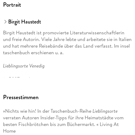
Letzter Fischschornstein in Ottensen
Portrait
Meta Mollers Grab bei der Christianskirche
Eisladen in Ottensen
Große Festwiese im Stadtpark
Birgit Haustedt
Kranzjungfrau der Schiffszimmerer
Birgit Haustedt ist promovierte Literaturwissenschaftlerin
Waschküche in der Jarrestadt
und freie Autorin. Viele Jahre lebte und arbeitete sie in Italien
Alter Schwede und andere Steinreste
und hat mehrere Reisebände über das Land verfasst. Im insel
Luzifers Kiosk
taschenbuch erschienen u. a.
Caspar Voghts Instenhäuser
Brennende Dornbusch im Loki Schmidt Garten
Lieblingsorte Venedig
Blankeneser Treppen
Römischer Garten an der Elbe
(it 5027) und
Freud in Wandsbek
Schimmelmann-Mausoleum und Claudius-Grab
Lieblingsorte Florenz
Haus der Wilden Weiden
Pressestimmen
Aby Warburgs Bibliothek
(it 5026).
Bonbon-Pingel auf dem Isemarkt
»Nichts wie hin! In der Taschenbuch-Reihe
Lieblingsorte
Hoheluft und Falkenried
verraten Autoren Insider-Tipps für ihre Heimatstädte vom
Vorhang des Holi-Kinos
besten Fischbrötchen bis zum Büchermarkt. « Living At
Garten der Frauen auf dem Ohlsdorfer Friedhof
Home
Lindenlaubengang in Fuhlsbüttel