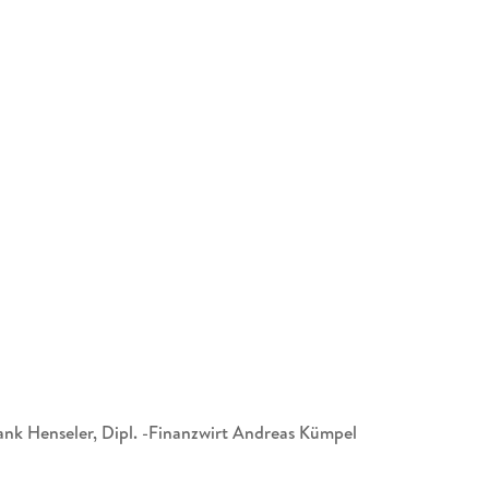
Gewerbesteuergesetz (GewStG)
Umsatzsteuergesetz (UStG)
Vordrucke
Körperschaftsteuer
Gewerbesteuer
Umsatzsteuer
Stichwortverzeichnis
rank Henseler, Dipl. -Finanzwirt Andreas Kümpel