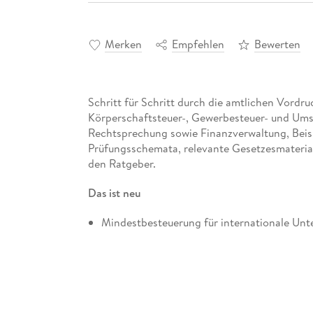
Merken
Empfehlen
Bewerten
Schritt für Schritt durch die amtlichen Vordruc
Körperschaftsteuer-, Gewerbesteuer- und Ums
Rechtsprechung sowie Finanzverwaltung, Beisp
Prüfungsschemata, relevante Gesetzesmaterial
den Ratgeber.
Das ist neu
Mindestbesteuerung für internationale U
Wachstumschancengesetz
Jahressteuergesetz 2024
Viertes Bürokratieentlastungsgesetz