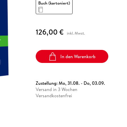
Fremdsprachige Bücher
Buch (kartoniert)
n Lernhilfen
 Jugendbücher
eiber
Hörbuch Downloads im Bundle
cher
 Vergleich
 Puzzlezubehör
Lernen
New Adult
STABILO
Taschenbücher
hilfen
hriller
 Backen
er
lender
Ratgeber
op
hriller
Romance
126,00 €
inkl. Mwst.
Sachbücher
precher:innen
Science Fiction
Fremdsprachige Bücher
In den Warenkorb
Zustellung:
Mo, 31.08. - Do, 03.09.
Versand in 3 Wochen
Versandkostenfrei