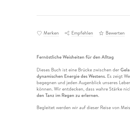
Merken
Empfehlen
Bewerten
Fernöstliche Weisheiten für den Alltag
Dieses Buch ist eine Brücke zwischen der
Gela
dynamischen Energie des Westens
. Es zeigt W
begegnen und jeden Augenblick unseres Lebens 
können. Wir entdecken, dass wahre Stärke nic
den Tanz im Regen zu erlernen
.
Begleitet werden wir auf dieser Reise von Mei
als
Wegweiser
dienen, sondern uns auch an e
führen. Wir erleben inspirierende Geschichte
Schülern, die oft mit komplexen Fragen zu i