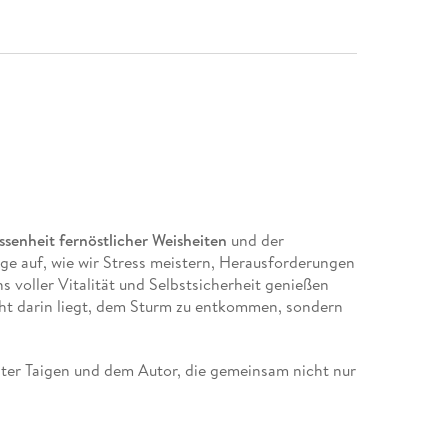
ssenheit fernöstlicher Weisheiten
und der
ege auf, wie wir Stress meistern, Herausforderungen
voller Vitalität und Selbstsicherheit genießen
ht darin liegt, dem Sturm zu entkommen, sondern
ster Taigen und dem Autor, die gemeinsam nicht nur
inem
roten Faden zu unserem persönlichen Glück
n aus Meister Taigens Begegnungen mit seinen
hm kommen. Doch durch seine
Einfachheit und