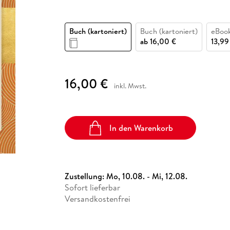
Fremdsprachige Bücher
n Lernhilfen
 Jugendbücher
eiber
Hörbuch Downloads im Bundle
cher
 Vergleich
 Puzzlezubehör
Lernen
New Adult
STABILO
Taschenbücher
hilfen
hriller
 Backen
er
lender
Ratgeber
Buch (kartoniert)
Buch (kartoniert)
eBoo
op
ab
16,00 €
13,99
hriller
Romance
Sachbücher
precher:innen
Science Fiction
16,00 €
inkl. Mwst.
Fremdsprachige Bücher
In den Warenkorb
Zustellung:
Mo, 10.08. - Mi, 12.08.
Sofort lieferbar
Versandkostenfrei