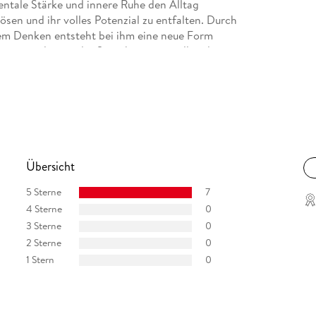
mentale Stärke und innere Ruhe den Alltag
ösen und ihr volles Potenzial zu entfalten. Durch
hem Denken entsteht bei ihm eine neue Form
senz, modern in der Sprache, universell in der
Übersicht
5 Sterne
7
4 Sterne
0
3 Sterne
0
2 Sterne
0
1 Stern
0