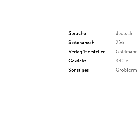
Gelassenheit
findet der Meister alltagstaugli
Mit
praktischen Tipps und tiefgründigen Erz
wird zu einem treuen Ratgeber in den untersch
Sprache
deutsch
Seitenanzahl
256
Verlag/Hersteller
Goldmann
Gewicht
340 g
Sonstiges
Großforma
Herstelleradresse
Penguin 
Straße 28
produkts