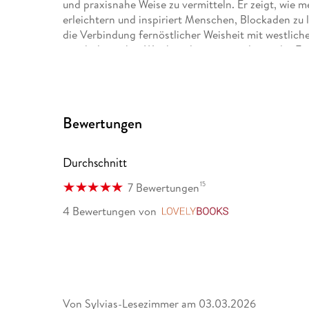
und praxisnahe Weise zu vermitteln. Er zeigt, wie 
erleichtern und inspiriert Menschen, Blockaden zu l
die Verbindung fernöstlicher Weisheit mit westlic
psychologischer Weisheitsliteratur zeitlos in der Es
Anwendung.
Bewertungen
Durchschnitt
15
7 Bewertungen
4 Bewertungen
von
LovelyBooks
Von
Sylvias-Lesezimmer
am
03.03.2026