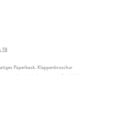
che Antworten.
ählungen
erleichtert dieses Buch unser Leben und
iedlichsten Situationen.
 TB
tiges Paperback. Klappenbroschur
Random House Verlagsgruppe GmbH, Neumarkter
, 81673 München,
icherheit@penguinrandomhouse.de