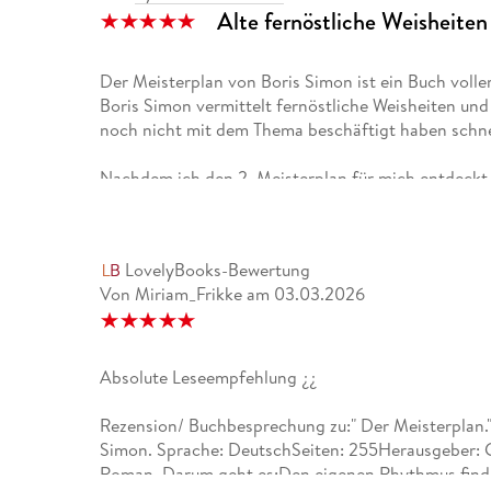
Alte fernöstliche Weisheiten
Der Meisterplan von Boris Simon ist ein Buch volle
Boris Simon vermittelt fernöstliche Weisheiten und
noch nicht mit dem Thema beschäftigt haben schne
Nachdem ich den 2. Meisterplan für mich entdeckt 
gefreut den 1. Meisterplan zu verinnerlichen.
Dieses Buch wurde überarbeitet und noch stärker a
Der Meisterplan hat jetzt sein Zuhause im Goldma
LovelyBooks-Bewertung
Von Miriam_Frikke
am
03.03.2026
In 26 Kapiteln führen Boris Simon und Meister Taig
Buch. Immer den Weg vor Augen, dass du dein inner
somit auch glücklicher bist.
Absolute Leseempfehlung ¿¿
Schnell wird Der Meisterplan zu einem stillen Begle
sich selbst widmen und ein Abschnitt in diesem Buch
Rezension/ Buchbesprechung zu:" Der Meisterplan."
einer vertrauten Routine.
Simon. Sprache: DeutschSeiten: 255Herausgeber: 
Roman. Darum geht es:Den eigenen Rhythmus finde