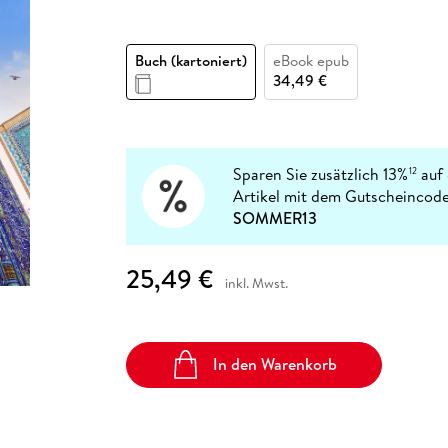
Fremdsprachige Bücher
n Lernhilfen
 Jugendbücher
eiber
Hörbuch Downloads im Bundle
cher
 Vergleich
 Puzzlezubehör
Lernen
New Adult
STABILO
Taschenbücher
hilfen
hriller
 Backen
er
lender
Ratgeber
Buch (kartoniert)
eBook epub
op
34,49 €
hriller
Romance
Sachbücher
precher:innen
Science Fiction
Sparen Sie zusätzlich 13%
auf 
12
Fremdsprachige Bücher
Artikel mit dem Gutscheincode
SOMMER13
25,49 €
inkl. Mwst.
In den Warenkorb