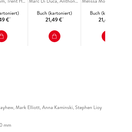
Anthony Ham, Trent Holden
Marc Di Duca, Anthony Ham, Nanjala Nyabola
Mélissa Monaco, Mark Elliott, Helena Sm
the heart of this extraordinary part of the world
artoniert)
Buch (kartoniert)
Buch (kartoniert)
49 €
21,49 €
21,49 €
*
*
*
ayhew, Mark Elliott, Anna Kaminski, Stephen Lioy
20 mm