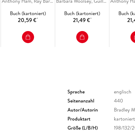
Anthony Ham, Ray Bartlett, Jade Bremner, Mark Eveleigh, Narina Exelby
Barbara Woolsey, Guille Alvarez, Abigail Blasi, Mark Elliott, Catherine Le Nevez
Create a trip that's uniquely yours and get to 
with Lonely Planet's Central Asia.
Buch (kartoniert)
Buch (kartoniert)
Buch (k
20,59 €
21,49 €
21,
*
*
Sprache
englisch
Seitenanzahl
440
Autor/Autorin
Bradley M
Produktart
kartoniert
Größe (L/B/H)
198/132/