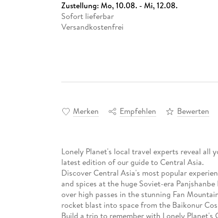
Zustellung:
Mo, 10.08. - Mi, 12.08.
Sofort lieferbar
Versandkostenfrei
Merken
Empfehlen
Bewerten
Lonely Planet's local travel experts reveal all 
latest edition of our guide to Central Asia.
Discover Central Asia's most popular experien
and spices at the huge Soviet-era Panjshanbe 
over high passes in the stunning Fan Mountain
rocket blast into space from the Baikonur C
Build a trip to remember with Lonely Planet's C