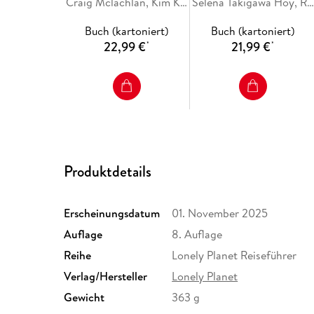
Craig Mclachlan, Kim Kahan, Jessica Korteman, Rie Miyoshi, Kathryn Wortley
Selena Takigawa Hoy, Ray Bartlett, Rob Goss, Felicity Hughes, Jessica Korteman
Buch (kartoniert)
Buch (kartoniert)
22,99 €
21,99 €
*
*
Produktdetails
Erscheinungsdatum
01. November 2025
Auflage
8. Auflage
Reihe
Lonely Planet Reiseführer
Verlag/Hersteller
Lonely Planet
Gewicht
363 g