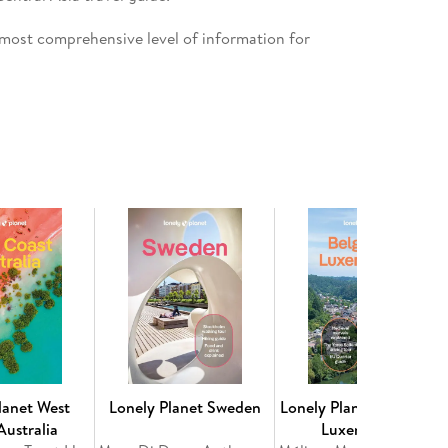
most comprehensive level of information for
use so you can navigate Central Asia effortlessly
erfect adventure with suggestions for extended
ity-led excursions
rinking, nightlife, shopping, accommodation,
la-Archa National Park, to Son Köl, and Alay Valley
 on arriving, transport, local etiquette, using
and phrases, accessibility and responsible travel
tories that delve deep into local life, history and
, Kazakhstan, Turkmenistan
lanet West
Lonely Planet Sweden
Lonely Planet Belgium 
Australia
Luxembourg