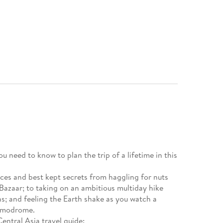
you need to know to plan the trip of a lifetime in this
ces and best kept secrets from haggling for nuts
Bazaar; to taking on an ambitious multiday hike
s; and feeling the Earth shake as you watch a
osmodrome.
entral Asia travel guide: