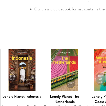
Our classic guidebook format contains the 
planning multi-week trips
All-new structure and design that's easy to 
Exciting itineraries help you create your p
journeys, day trips, walking tours and activ
Expert local recommendations on eating, d
festivals, when to go and more
Vibrant photography and maps
Get fresh takes on must-visit sights from A
Essential information toolkit containing tips
money, LGBTIQ+ travel advice, useful words 
Connect with Central Asian culture through s
traditions
Covers: Kyrgyzstan, Tajikistan, Uzbekistan
Lonely Planet Indonesia
Lonely Planet The
Lonely P
Netherlands
Coast 