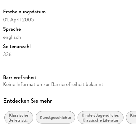
Erscheinungsdatum
01. April 2005
Sprache
englisch
Seitenanzahl
336
Reihe
A Stepping Stone Book
Barrierefreiheit
Autor/Autorin
Keine Information zur Barrierefreiheit bekannt
Bram Stoker
Verlag/Hersteller
Entdecken Sie mehr
Alan Rodgers Books
Klassische
Kinder/Jugendliche:
Kind
Produktart
Kunstgeschichte
Belletristik:
Klassische Literatur
kartoniert
allgemein
L
und
Gewicht
literarisch