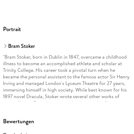
Portrait
Bram Stoker
"Bram Stoker, born in Dublin in 1847, overcame a childhood
illness to become an accomplished athlete and scholar at
Trinity College. His career took a pivotal turn when he
became the personal assistant to the famous actor Sir Henry
Irving and managed London's Lyceum Theatre for 27 years,
immersing himself in high society. While best known for his
1897 novel Dracula, Stoker wrote several other works of
gothic fiction. Dracula, in particular, drew on his fascination
with folklore and became an iconic influence in vampire
literature and popular culture. Stoker's life was shaped by his
Bewertungen
wide range of interests, including literature, theatre, and
travel. His time managing the Lyceum Theatre gave him