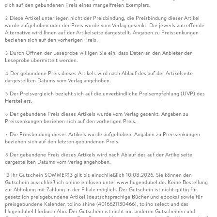
sich auf den gebundenen Preis eines mangelfreien Exemplars.
Diese Artikel unterliegen nicht der Preisbindung, die Preisbindung dieser Artikel
2
wurde aufgehoben oder der Preis wurde vom Verlag gesenkt. Die jeweils zutreffende
Alternative wird Ihnen auf der Artikelseite dargestellt. Angaben zu Preissenkungen
beziehen sich auf den vorherigen Preis.
Durch Öffnen der Leseprobe willigen Sie ein, dass Daten an den Anbieter der
3
Leseprobe übermittelt werden.
Der gebundene Preis dieses Artikels wird nach Ablauf des auf der Artikelseite
4
dargestellten Datums vom Verlag angehoben.
Der Preisvergleich bezieht sich auf die unverbindliche Preisempfehlung (UVP) des
5
Herstellers.
Der gebundene Preis dieses Artikels wurde vom Verlag gesenkt. Angaben zu
6
Preissenkungen beziehen sich auf den vorherigen Preis.
Die Preisbindung dieses Artikels wurde aufgehoben. Angaben zu Preissenkungen
7
beziehen sich auf den letzten gebundenen Preis.
Der gebundene Preis dieses Artikels wird nach Ablauf des auf der Artikelseite
8
dargestellten Datums vom Verlag angehoben.
Ihr Gutschein SOMMER13 gilt bis einschließlich 10.08.2026. Sie können den
12
Gutschein ausschließlich online einlösen unter www.hugendubel.de. Keine Bestellung
zur Abholung mit Zahlung in der Filiale möglich. Der Gutschein ist nicht gültig für
gesetzlich preisgebundene Artikel (deutschsprachige Bücher und eBooks) sowie für
preisgebundene Kalender, tolino shine (4016621130466), tolino select und das
Hugendubel Hörbuch Abo. Der Gutschein ist nicht mit anderen Gutscheinen und