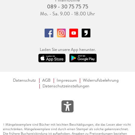
089 - 30 75 75 75
Mo. - Sa. 9.00 - 18.00 Uhr
Laden Sie unsere App herunter.
Datenschutz
AGB
Impressum
Widerrufsbelehrung
Datenschutzeinstellungen
Mängelexemplare sind Bücher mit leichten Beschädigungen, die das Lesen aber nicht
1
einschränken. Mängelexemplare sind durch einen Stempel als solche gekennzeichnet.
Die frühere Buchpreisbindung ist aufgehoben. Angaben zu Preissenkungen beziehen