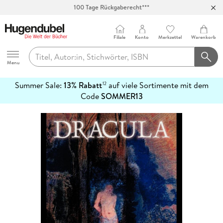
100 Tage Rückgaberecht***
Abholung in über 100 Filialen
Filiale
Konto
Merkzettel
Warenkorb
Hugendubel
Menu
Summer Sale:
13% Rabatt
auf viele Sortimente mit dem
12
mehr
Code
SOMMER13
erfahren