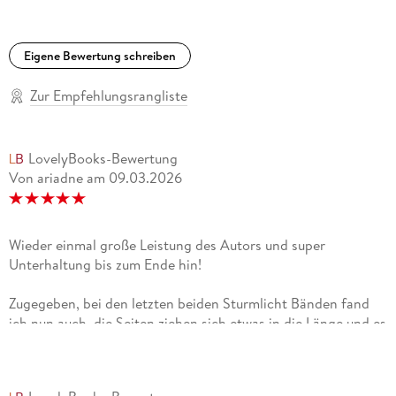
Eigene Bewertung schreiben
Zur Empfehlungsrangliste
LovelyBooks-Bewertung
Von ariadne
am
09.03.2026
Wieder einmal große Leistung des Autors und super
Unterhaltung bis zum Ende hin!
Zugegeben, bei den letzten beiden Sturmlicht Bänden fand
ich nun auch, die Seiten ziehen sich etwas in die Länge und es
gab einige Abschnitte, die mich weniger interessierten, als
andere. Ich hätte mir etwas mehr Zeit mit Adolin und
Schallan in Schadesmar/Dauertreu gewünscht. Die Stellen