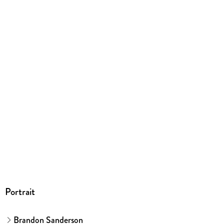
kartoniert
Gewicht
810 g
Größe (L/B/H)
204/135/58 mm
Sonstiges
Großformatiges Paperback. Klappenbroschur
ISBN
9783453322783
Herstelleradresse
Penguin Random House Verlagsgruppe GmbH, Neumarkter
Straße 28, 81673 München,
produktsicherheit@penguinrandomhouse.de
Portrait
Brandon Sanderson