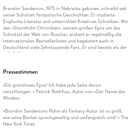
Brandon Sanderson, 1975 in Nebraska geboren, schreibt seit
seiner Schulzeit fantastische Geschichten. Er studierte
Englische Literatur und unterrichtet Kreatives Schreiben. Mit
den »Sturmlicht-Chroniken«, seinem großen Epos um das
Schicksal der Welt von Roschar, erobert er regelmäßig die
internationalen Bestsellerlisten und begeistert auch in
Deutschland viele Zehntausende Fans. Er wird bereits als der
J. R. R. Tolkien des 21. Jahrhunderts gepriesen. Brandon
Sanderson lebt mit seiner Familie in Provo, Utah.
Pressestimmen
»Ein grandioses Epos! Ich habe jede Seite davon
verschlungen. « Patrick Rothfuss, Autor von »Der Name des
Windes«
»Brandon Sandersons Ruhm als Fantasy-Autor ist so groß,
wie seine Bücher sprachgewaltig und umfangreich sind! « The
New York Times