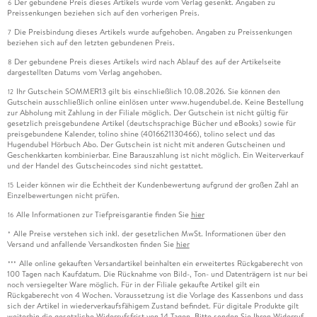
Der gebundene Preis dieses Artikels wurde vom Verlag gesenkt. Angaben zu
6
Preissenkungen beziehen sich auf den vorherigen Preis.
Die Preisbindung dieses Artikels wurde aufgehoben. Angaben zu Preissenkungen
7
beziehen sich auf den letzten gebundenen Preis.
Der gebundene Preis dieses Artikels wird nach Ablauf des auf der Artikelseite
8
dargestellten Datums vom Verlag angehoben.
Ihr Gutschein SOMMER13 gilt bis einschließlich 10.08.2026. Sie können den
12
Gutschein ausschließlich online einlösen unter www.hugendubel.de. Keine Bestellung
zur Abholung mit Zahlung in der Filiale möglich. Der Gutschein ist nicht gültig für
gesetzlich preisgebundene Artikel (deutschsprachige Bücher und eBooks) sowie für
preisgebundene Kalender, tolino shine (4016621130466), tolino select und das
Hugendubel Hörbuch Abo. Der Gutschein ist nicht mit anderen Gutscheinen und
Geschenkkarten kombinierbar. Eine Barauszahlung ist nicht möglich. Ein Weiterverkauf
und der Handel des Gutscheincodes sind nicht gestattet.
Leider können wir die Echtheit der Kundenbewertung aufgrund der großen Zahl an
15
Einzelbewertungen nicht prüfen.
Alle Informationen zur Tiefpreisgarantie finden Sie
hier
16
Alle Preise verstehen sich inkl. der gesetzlichen MwSt. Informationen über den
*
Versand und anfallende Versandkosten finden Sie
hier
Alle online gekauften Versandartikel beinhalten ein erweitertes Rückgaberecht von
***
100 Tagen nach Kaufdatum. Die Rücknahme von Bild-, Ton- und Datenträgern ist nur bei
noch versiegelter Ware möglich. Für in der Filiale gekaufte Artikel gilt ein
Rückgaberecht von 4 Wochen. Voraussetzung ist die Vorlage des Kassenbons und dass
sich der Artikel in wiederverkaufsfähigem Zustand befindet. Für digitale Produkte gilt
weiterhin die gesetzliche Widerrufsfrist von 14 Tagen. Bitte senden Sie Ihren Widerruf