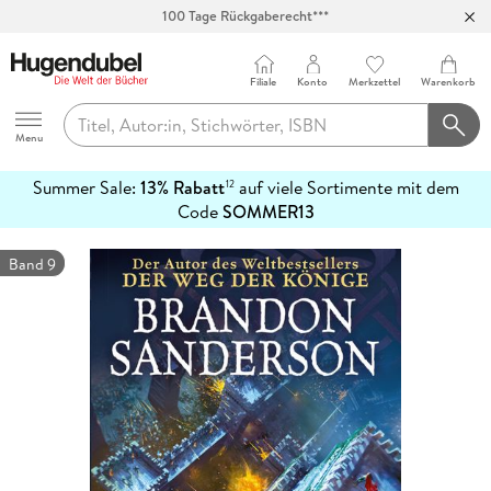
100 Tage Rückgaberecht***
Abholung in über 100 Filialen
Filiale
Konto
Merkzettel
Warenkorb
Hugendubel
Menu
Summer Sale:
13% Rabatt
auf viele Sortimente mit dem
12
mehr
Code
SOMMER13
erfahren
Band 9